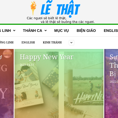
 LINH
THÁNH CA
MỤC VỤ
BIỆN GIÁO
ENGLIS
NG LINH
ENGLISH
KINH THÁNH
ơ
Happy New Year
Sự
Th
2023-12-17
Bị
2022-0