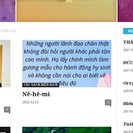
XE
 BIÊN DỊCH
THÁ
2017-0
ĐỨC
2017-0
Oreg
CÁC SÁCH BIÊN DỊCH
2019-0
Nê-hê-mi
2021-12-12
0
Hiểu
0
2017-0
Tuổi
2021-0