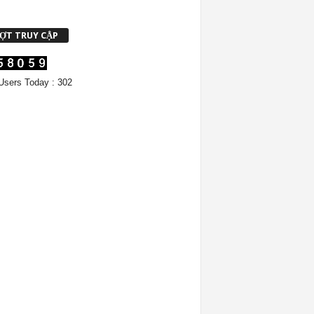
ỢT TRUY CẬP
sers Today : 302