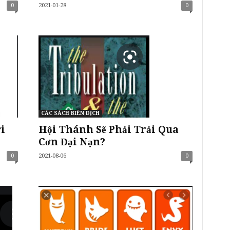
0
2021-01-28
0
CÁC SÁCH BIÊN DỊCH
i
Hội Thánh Sẽ Phải Trải Qua
Cơn Đại Nạn?
0
2021-08-06
0