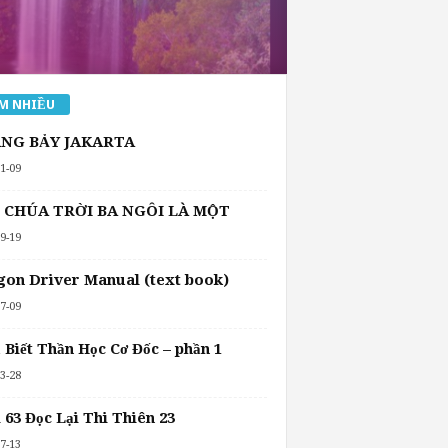
M NHIỀU
NG BẢY JAKARTA
1-09
 CHÚA TRỜI BA NGÔI LÀ MỘT
9-19
on Driver Manual (text book)
7-09
 Biết Thần Học Cơ Đốc – phần 1
3-28
 63 Đọc Lại Thi Thiên 23
7-13