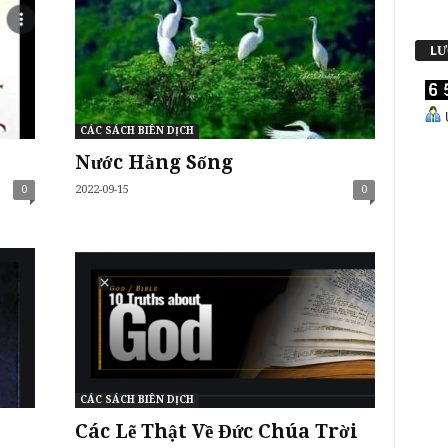
LƯ
U
CÁC SÁCH BIÊN DỊCH
Nước Hằng Sống
0
2022-09-15
0
CÁC SÁCH BIÊN DỊCH
Các Lẽ Thật Về Đức Chúa Trời