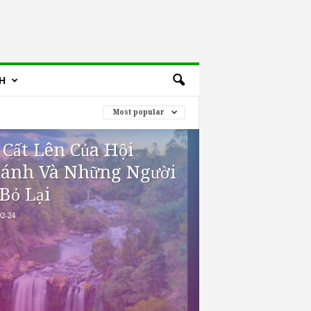
H
Most popular
 Cất Lên Của Hội
ánh Và Những Người
 Bỏ Lại
2-24