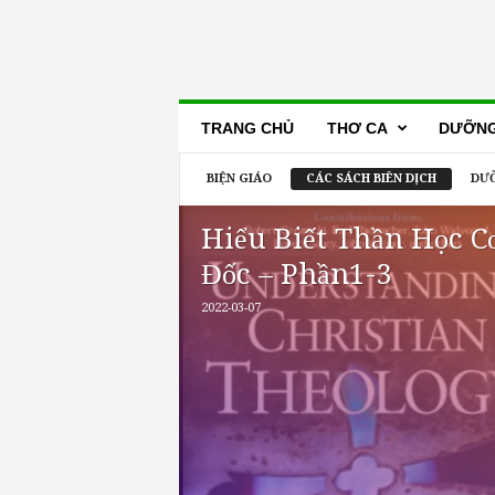
Lẽ
TRANG CHỦ
THƠ CA
DƯỠNG
Thật
BIỆN GIÁO
CÁC SÁCH BIÊN DỊCH
DƯỠ
Hiểu Biết Thần Học C
Đốc – Phần1-3
2022-03-07