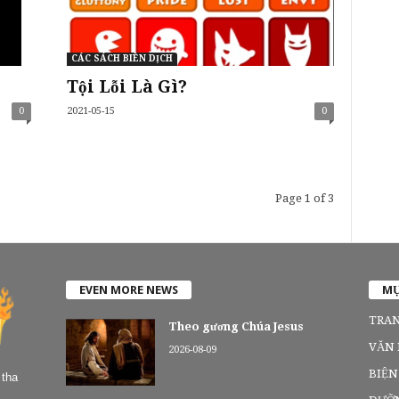
CÁC SÁCH BIÊN DỊCH
Tội Lỗi Là Gì?
0
2021-05-15
0
Page 1 of 3
EVEN MORE NEWS
MỤ
TRAN
Theo gương Chúa Jesus
VĂN
2026-08-09
BIỆN
 tha