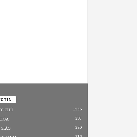
C TIN
1556
G CHỦ
295
 HÓA
280
 GIÁO
216