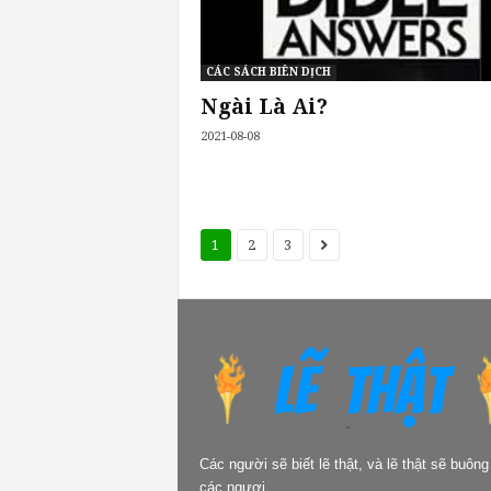
CÁC SÁCH BIÊN DỊCH
Ngài Là Ai?
2021-08-08
1
2
3
Các người sẽ biết lẽ thật, và lẽ thật sẽ buông
các ngươi.