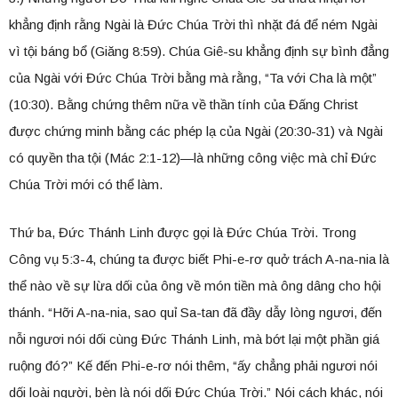
khẳng định rằng Ngài là Đức Chúa Trời thì nhặt đá để ném Ngài
vì tội báng bổ (Giăng 8:59). Chúa Giê-su khẳng định sự bình đẳng
của Ngài với Đức Chúa Trời bằng mà rằng, “Ta với Cha là một”
(10:30). Bằng chứng thêm nữa về thần tính của Đấng Christ
được chứng minh bằng các phép lạ của Ngài (20:30-31) và Ngài
có quyền tha tội (Mác 2:1-12)—là những công việc mà chỉ Đức
Chúa Trời mới có thể làm.
Thứ ba, Đức Thánh Linh được gọi là Đức Chúa Trời. Trong
Công vụ 5:3-4, chúng ta được biết Phi-e-rơ quở trách A-na-nia là
thể nào về sự lừa dối của ông về món tiền mà ông dâng cho hội
thánh. “Hỡi A-na-nia, sao quỉ Sa-tan đã đầy dẫy lòng ngươi, đến
nỗi ngươi nói dối cùng Đức Thánh Linh, mà bớt lại một phần giá
ruộng đó?” Kế đến Phi-e-rơ nói thêm, “ấy chẳng phải ngươi nói
dối loài người, bèn là nói dối Đức Chúa Trời.” Nói cách khác, nói