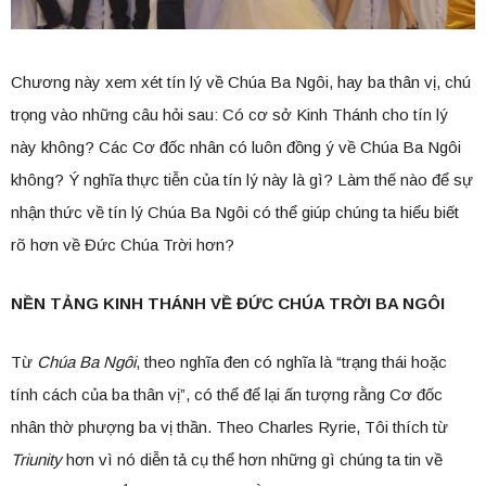
Chương này xem xét tín lý về Chúa Ba Ngôi, hay ba thân vị, chú
trọng vào những câu hỏi sau: Có cơ sở Kinh Thánh cho tín lý
này không? Các Cơ đốc nhân có luôn đồng ý về Chúa Ba Ngôi
không? Ý nghĩa thực tiễn của tín lý này là gì? Làm thế nào để sự
nhận thức về tín lý Chúa Ba Ngôi có thể giúp chúng ta hiểu biết
rõ hơn về Đức Chúa Trời hơn?
NỀN TẢNG KINH THÁNH VỀ ĐỨC CHÚA TRỜI BA NGÔI
Từ
Chúa Ba Ngôi
, theo nghĩa đen có nghĩa là “trạng thái hoặc
tính cách của ba thân vị”, có thể để lại ấn tượng rằng Cơ đốc
nhân thờ phượng ba vị thần. Theo Charles Ryrie, Tôi thích từ
Triunity
hơn vì nó diễn tả cụ thể hơn những gì chúng ta tin về