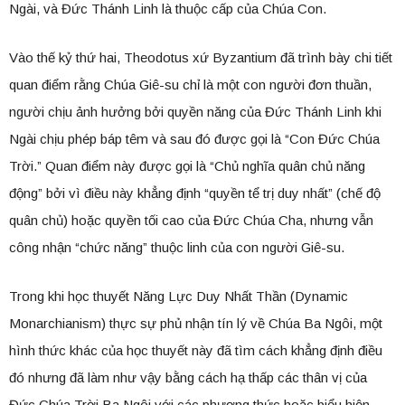
Ngài, và Đức Thánh Linh là thuộc cấp của Chúa Con.
Vào thế kỷ thứ hai, Theodotus xứ Byzantium đã trình bày chi tiết
quan điểm rằng Chúa Giê-su chỉ là một con người đơn thuần,
người chịu ảnh hưởng bởi quyền năng của Đức Thánh Linh khi
Ngài chịu phép báp têm và sau đó được gọi là “Con Đức Chúa
Trời.” Quan điểm này được gọi là “Chủ nghĩa quân chủ năng
động” bởi vì điều này khẳng định “quyền tể trị duy nhất” (chế độ
quân chủ) hoặc quyền tối cao của Đức Chúa Cha, nhưng vẫn
công nhận “chức năng” thuộc linh của con người Giê-su.
Trong khi học thuyết Năng Lực Duy Nhất Thần (Dynamic
Monarchianism) thực sự phủ nhận tín lý về Chúa Ba Ngôi, một
hình thức khác của học thuyết này đã tìm cách khẳng định điều
đó nhưng đã làm như vậy bằng cách hạ thấp các thân vị của
Đức Chúa Trời Ba Ngôi với các phương thức hoặc biểu hiện