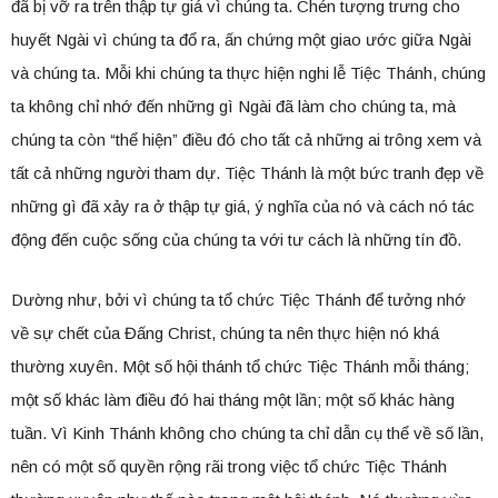
đã bị vỡ ra trên thập tự giá vì chúng ta. Chén tượng trưng cho
huyết Ngài vì chúng ta đổ ra, ấn chứng một giao ước giữa Ngài
và chúng ta. Mỗi khi chúng ta thực hiện nghi lễ Tiệc Thánh, chúng
ta không chỉ nhớ đến những gì Ngài đã làm cho chúng ta, mà
chúng ta còn “thể hiện” điều đó cho tất cả những ai trông xem và
tất cả những người tham dự. Tiệc Thánh là một bức tranh đẹp về
những gì đã xảy ra ở thập tự giá, ý nghĩa của nó và cách nó tác
động đến cuộc sống của chúng ta với tư cách là những tín đồ.
Dường như, bởi vì chúng ta tổ chức Tiệc Thánh để tưởng nhớ
về sự chết của Đấng Christ, chúng ta nên thực hiện nó khá
thường xuyên. Một số hội thánh tổ chức Tiệc Thánh mỗi tháng;
một số khác làm điều đó hai tháng một lần; một số khác hàng
tuần. Vì Kinh Thánh không cho chúng ta chỉ dẫn cụ thể về số lần,
nên có một số quyền rộng rãi trong việc tổ chức Tiệc Thánh