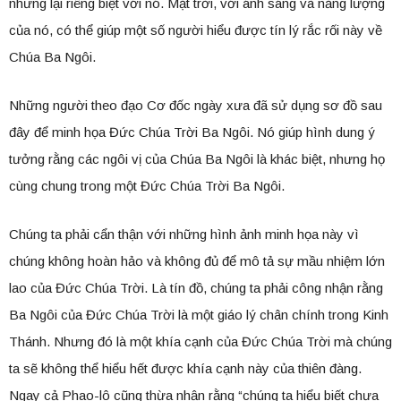
nhưng lại riêng biệt với nó. Mặt trời, với ánh sáng và năng lượng
của nó, có thể giúp một số người hiểu được tín lý rắc rối này về
Chúa Ba Ngôi.
Những người theo đạo Cơ đốc ngày xưa đã sử dụng sơ đồ sau
đây để minh họa Đức Chúa Trời Ba Ngôi. Nó giúp hình dung ý
tưởng rằng các ngôi vị của Chúa Ba Ngôi là khác biệt, nhưng họ
cùng chung trong một Đức Chúa Trời Ba Ngôi.
Chúng ta phải cẩn thận với những hình ảnh minh họa này vì
chúng không hoàn hảo và không đủ để mô tả sự mầu nhiệm lớn
lao của Đức Chúa Trời. Là tín đồ, chúng ta phải công nhận rằng
Ba Ngôi của Đức Chúa Trời là một giáo lý chân chính trong Kinh
Thánh. Nhưng đó là một khía cạnh của Đức Chúa Trời mà chúng
ta sẽ không thể hiểu hết được khía cạnh này của thiên đàng.
Ngay cả Phao-lô cũng thừa nhận rằng “chúng ta hiểu biết chưa