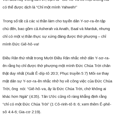
có thể được dịch là “Chỉ một mình Yahweh!”
Trong số tất cả các vị thần làm cho tuyển dân Y-sơ-ra-ên tập
chú đến, bao gồm cả Asherah và Anath, Baal và Marduk, nhưng
chỉ có một vị thần thực sự xứng đáng được thờ phượng – chỉ
mình Đức Giê-hô-va!
Điều Răn thứ nhất trong Mười Điều Răn nhắc nhở dân Y-sơ-ra-
ên rằng họ chỉ được thờ phượng một mình Đức Chúa Trời chân
thật duy nhất (Xuất Ê-díp-tô 20:3; Phục truyền 5:7) Môi-se thay
mặt dân sự Y-sơ-ra-ên nhắc nhở họ về công việc của Đức Chúa
Trời, ông nói: “Giê-hô-va, ấy là Đức Chúa Trời, chớ không ai
khác hơn Ngài” (4:35). Tân Ước cũng rõ ràng khẳng định rằng
“chỉ có một Đức Chúa Trời” (1 Cô-rinh-tô 8: 6; xem thêm Ê-phê-
sô 4:4-6; Gia-cơ 2:19).