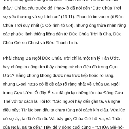
thảy.” Chỉ ba câu trước đó Phao-lô đã nói đến “Đức Chúa Trời
sự yêu thương và sự bình an” (13:11). Phao-lô tin vào một Đức
Chúa Trời duy nhất (1 Cô-rinh-tô 8:4), nhưng ông thừa nhận rằng
các phước lành thiêng liêng đến từ Đức Chúa Trời là Cha, Đức
Chúa Giê-su Christ và Đức Thánh Linh.
Phải chăng Ba Ngôi Đức Chúa Trời chỉ là một tín lý Tân Ước,
hay chúng ta cũng tìm thấy chứng cứ cho điều đó trong Cựu
Ước? Bằng chứng không được nêu trực tiếp hoặc rõ ràng,
nhưng Ê-sai 48:16 có lẽ đề cập rõ ràng nhất về Chúa Ba Ngôi
trong Cựu Ước. Ở đây Ê-sai đã ghi lại những lời của Đấng Cứu
Thế với tư cách là Tôi tớ: “Các ngươi hãy đến gần ta, và nghe
điều nầy: Từ lúc ban đầu ta chưa từng nói cách kín giấu. Vừa lúc
có sự ấy, ta đã ở đó rồi. Vả, bây giờ, Chúa Giê-hô-va, và Thần
của Ngài, sai ta đến.” Hãy để ý dòng cuối cùng – “CHÚA Giê-hô-