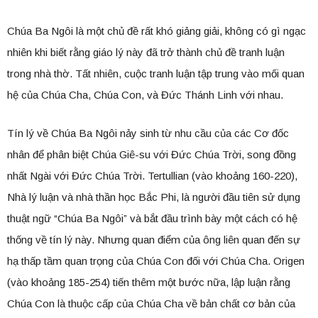
Chúa Ba Ngôi là một chủ đề rất khó giảng giải, không có gì ngạc
nhiên khi biết rằng giáo lý này đã trở thành chủ đề tranh luận
trong nhà thờ. Tất nhiên, cuộc tranh luận tập trung vào mối quan
hệ của Chúa Cha, Chúa Con, và Đức Thánh Linh với nhau.
Tín lý về Chúa Ba Ngôi nảy sinh từ nhu cầu của các Cơ đốc
nhân để phân biệt Chúa Giê-su với Đức Chúa Trời, song đồng
nhất Ngài với Đức Chúa Trời. Tertullian (vào khoảng 160-220),
Nhà lý luận và nhà thần học Bắc Phi, là người đầu tiên sử dụng
thuật ngữ “Chúa Ba Ngôi” và bắt đầu trình bày một cách có hệ
thống về tín lý này. Nhưng quan điểm của ông liên quan đến sự
hạ thấp tầm quan trọng của Chúa Con đối với Chúa Cha. Origen
(vào khoảng 185-254) tiến thêm một bước nữa, lập luận rằng
Chúa Con là thuộc cấp của Chúa Cha về bản chất cơ bản của