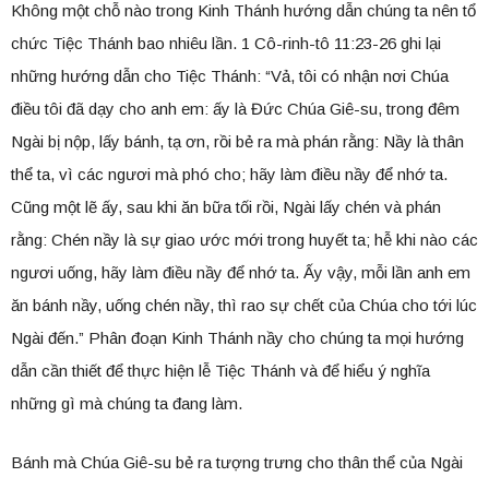
Không một chỗ nào trong Kinh Thánh hướng dẫn chúng ta nên tổ
chức Tiệc Thánh bao nhiêu lần. 1 Cô-rinh-tô 11:23-26 ghi lại
những hướng dẫn cho Tiệc Thánh: “Vả, tôi có nhận nơi Chúa
điều tôi đã dạy cho anh em: ấy là Đức Chúa Giê-su, trong đêm
Ngài bị nộp, lấy bánh, tạ ơn, rồi bẻ ra mà phán rằng: Nầy là thân
thể ta, vì các ngươi mà phó cho; hãy làm điều nầy để nhớ ta.
Cũng một lẽ ấy, sau khi ăn bữa tối rồi, Ngài lấy chén và phán
rằng: Chén nầy là sự giao ước mới trong huyết ta; hễ khi nào các
ngươi uống, hãy làm điều nầy để nhớ ta. Ấy vậy, mỗi lần anh em
ăn bánh nầy, uống chén nầy, thì rao sự chết của Chúa cho tới lúc
Ngài đến.” Phân đoạn Kinh Thánh nầy cho chúng ta mọi hướng
dẫn cần thiết để thực hiện lễ Tiệc Thánh và để hiểu ý nghĩa
những gì mà chúng ta đang làm.
Bánh mà Chúa Giê-su bẻ ra tượng trưng cho thân thể của Ngài