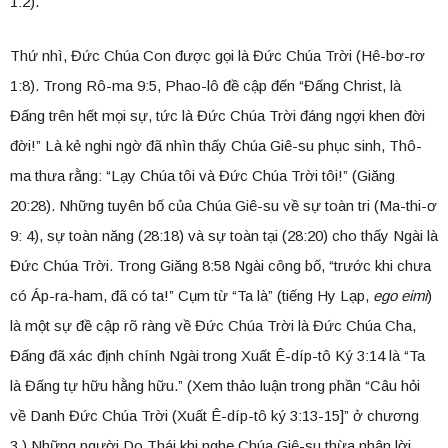
1:2).
Thứ nhì, Đức Chúa Con được gọi là Đức Chúa Trời (Hê-bơ-rơ
1:8). Trong Rô-ma 9:5, Phao-lô đề cập đến “Đấng Christ, là
Đấng trên hết mọi sự, tức là Đức Chúa Trời đáng ngợi khen đời
đời!” Là kẻ nghi ngờ đã nhìn thấy Chúa Giê-su phục sinh, Thô-
ma thưa rằng: “Lạy Chúa tôi và Đức Chúa Trời tôi!” (Giăng
20:28). Những tuyên bố của Chúa Giê-su về sự toàn tri (Ma-thi-ơ
9: 4), sự toàn năng (28:18) và sự toàn tại (28:20) cho thấy Ngài là
Đức Chúa Trời. Trong Giăng 8:58 Ngài công bố, “trước khi chưa
có Áp-ra-ham, đã có ta!” Cụm từ “Ta là” (tiếng Hy Lạp,
ego eimi
)
là một sự đề cập rõ ràng về Đức Chúa Trời là Đức Chúa Cha,
Đấng đã xác định chính Ngài trong Xuất Ê-díp-tô Ký 3:14 là “Ta
là Đấng tự hữu hằng hữu.” (Xem thảo luận trong phần “Câu hỏi
về Danh Đức Chúa Trời (Xuất Ê-díp-tô ký 3:13-15]” ở chương
3.) Những người Do Thái khi nghe Chúa Giê-su thừa nhận lời