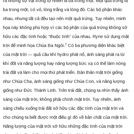
ra những sự vật trong tự nhiên là ba trong một. Một quả trứng là
ba trong một, có vỏ, lòng trắng và lòng đỏ. Các bộ phận khác
nhau, nhưng tất cả đều tạo nên một quả trứng. Tuy nhiên, minh
họa này không phù hợp vì các bộ phận của quả trứng không sở
hữu các đặc tính hoặc “thuộc tính” của nhau. Ryrie sử dụng mặt
7
trời để minh họa Chúa Ba Ngôi.
Có ba phương diện khác biệt
của mặt trời — quả cầu khí hydro phát nổ, ánh sáng phát ra từ
khí đốt và năng lượng hay năng lượng bức xạ có thể làm nóng
trái đất và làm cho mọi thứ phát triển. Bản thân mặt trời giống
như Chúa Cha, ánh sáng giống như Chúa Con, và năng lượng
giống như Đức Thánh Linh. Trên trái đất, chúng ta nhìn thấy ánh
sáng của mặt trời, không phải chính mặt trời. Tuy nhiên, ánh
sáng chiếu xuống trái đất sở hữu các đặc tính của mặt trời và
cho chúng ta biết được một điều gì đó về bản chất của mặt trời.
Năng lượng của mặt trời sở hữu những đặc tính của mặt trời