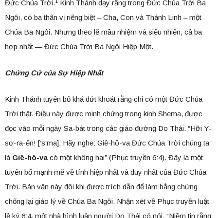
1
Đức Chúa Trời.
Kinh Thánh dạy rằng trong Đức Chúa Trời Ba
Ngôi, có ba thân vị riêng biệt – Cha, Con và Thánh Linh – một
Chúa Ba Ngôi. Nhưng theo lẽ mầu nhiệm và siêu nhiên, cả ba
hợp nhất — Đức Chúa Trời Ba Ngôi Hiệp Một.
Chứng Cứ của Sự Hiệp Nhất
Kinh Thánh tuyên bố khá dứt khoát rằng chỉ có một Đức Chúa
Trời thật. Điều này được minh chứng trong kinh Shema, được
đọc vào mỗi ngày Sa-bát trong các giáo đường Do Thái. “Hỡi Y-
sơ-ra-ên! [‘s‘ma], Hãy nghe: Giê-hô-va Đức Chúa Trời chúng ta
là
Giê-hô-va
có một không hai” (Phục truyền 6:4). Đây là một
tuyên bố mạnh mẽ về tính hiệp nhất và duy nhất của Đức Chúa
Trời. Bản văn này đôi khi được trích dẫn để làm bằng chứng
chống lại giáo lý về Chúa Ba Ngôi. Nhận xét về Phục truyền luật
lệ ký 6:4, một nhà bình luận người Do Thái có nói, “Niềm tin rằng