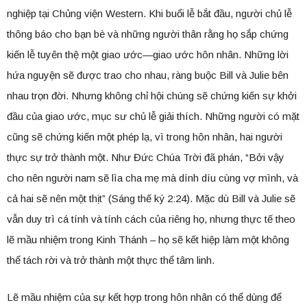
nghiệp tại Chủng viện Western. Khi buổi lễ bắt đầu, người chủ lễ
thông báo cho bạn bè và những người thân rằng họ sắp chứng
kiến lễ tuyên thệ một giao ước—giao ước hôn nhân. Những lời
hứa nguyện sẽ được trao cho nhau, ràng buộc Bill và Julie bên
nhau trọn đời. Nhưng không chỉ hội chúng sẽ chứng kiến sự khởi
đầu của giao ước, mục sư chủ lễ giải thích. Những người có mặt
cũng sẽ chứng kiến một phép lạ, vì trong hôn nhân, hai người
thực sự trở thành một. Như Đức Chúa Trời đã phán, “Bởi vậy
cho nên người nam sẽ lìa cha mẹ mà dính díu cùng vợ mình, và
cả hai sẽ nên một thịt” (Sáng thế ký 2:24). Mặc dù Bill và Julie sẽ
vẫn duy trì cá tính và tính cách của riêng họ, nhưng thực tế theo
lẽ mầu nhiệm trong Kinh Thánh – họ sẽ kết hiệp làm một không
thể tách rời và trở thành một thực thể tâm linh.
Lẽ mầu nhiệm của sự kết hợp trong hôn nhân có thể dùng để