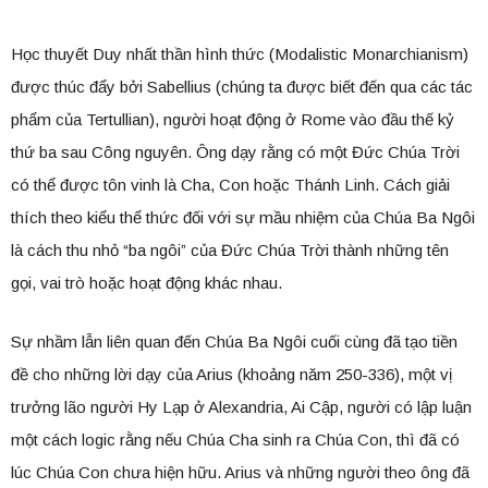
Học thuyết Duy nhất thần hình thức (Modalistic Monarchianism)
được thúc đẩy bởi Sabellius (chúng ta được biết đến qua các tác
phẩm của Tertullian), người hoạt động ở Rome vào đầu thế kỷ
thứ ba sau Công nguyên. Ông dạy rằng có một Đức Chúa Trời
có thể được tôn vinh là Cha, Con hoặc Thánh Linh. Cách giải
thích theo kiểu thể thức đối với sự mầu nhiệm của Chúa Ba Ngôi
là cách thu nhỏ “ba ngôi” của Đức Chúa Trời thành những tên
gọi, vai trò hoặc hoạt động khác nhau.
Sự nhầm lẫn liên quan đến Chúa Ba Ngôi cuối cùng đã tạo tiền
đề cho những lời dạy của Arius (khoảng năm 250-336), một vị
trưởng lão người Hy Lạp ở Alexandria, Ai Cập, người có lập luận
một cách logic rằng nếu Chúa Cha sinh ra Chúa Con, thì đã có
lúc Chúa Con chưa hiện hữu. Arius và những người theo ông đã