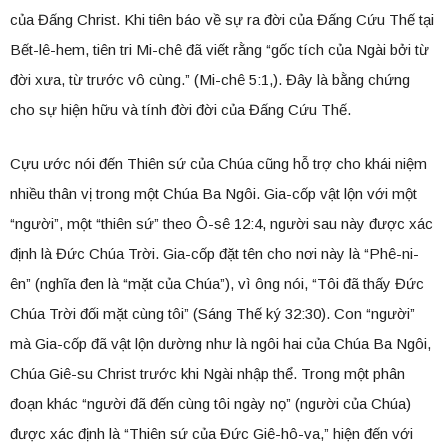
của Đấng Christ. Khi tiên báo về sự ra đời của Đấng Cứu Thế tại
Bết-lê-hem, tiên tri Mi-chê đã viết rằng “gốc tích của Ngài bởi từ
đời xưa, từ trước vô cùng.” (Mi-chê 5:1,). Đây là bằng chứng
cho sự hiện hữu và tính đời đời của Đấng Cứu Thế.
Cựu ước nói đến Thiên sứ của Chúa cũng hỗ trợ cho khái niệm
nhiều thân vị trong một Chúa Ba Ngôi. Gia-cốp vật lộn với một
“người”, một “thiên sứ” theo Ô-sê 12:4, người sau này được xác
định là Đức Chúa Trời. Gia-cốp đặt tên cho nơi này là “Phê-ni-
ên” (nghĩa đen là “mặt của Chúa”), vì ông nói, “Tôi đã thấy Đức
Chúa Trời đối mặt cùng tôi” (Sáng Thế ký 32:30). Con “người”
mà Gia-cốp đã vật lộn dường như là ngôi hai của Chúa Ba Ngôi,
Chúa Giê-su Christ trước khi Ngài nhập thể. Trong một phân
đoạn khác “người đã đến cùng tôi ngày nọ” (người của Chúa)
được xác định là “Thiên sứ của Đức Giê-hô-va,” hiện đến với