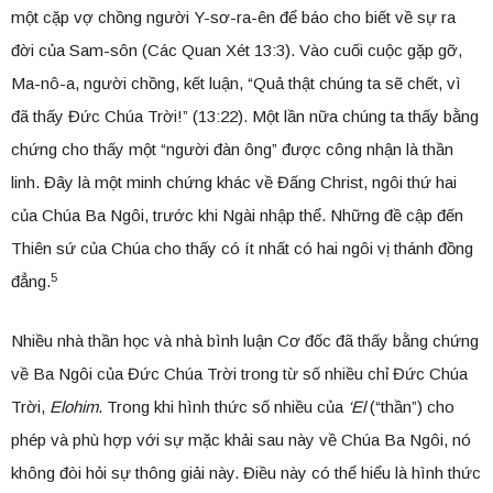
một cặp vợ chồng người Y-sơ-ra-ên để báo cho biết về sự ra
đời của Sam-sôn (Các Quan Xét 13:3). Vào cuối cuộc gặp gỡ,
Ma-nô-a, người chồng, kết luận, “Quả thật chúng ta sẽ chết, vì
đã thấy Đức Chúa Trời!” (13:22). Một lần nữa chúng ta thấy bằng
chứng cho thấy một “người đàn ông” được công nhận là thần
linh. Đây là một minh chứng khác về Đấng Christ, ngôi thứ hai
của Chúa Ba Ngôi, trước khi Ngài nhập thể. Những đề cập đến
Thiên sứ của Chúa cho thấy có ít nhất có hai ngôi vị thánh đồng
5
đẳng.
Nhiều nhà thần học và nhà bình luận Cơ đốc đã thấy bằng chứng
về Ba Ngôi của Đức Chúa Trời trong từ số nhiều chỉ Đức Chúa
Trời,
Elohim
. Trong khi hình thức số nhiều của
‘El
(“thần”) cho
phép và phù hợp với sự mặc khải sau này về Chúa Ba Ngôi, nó
không đòi hỏi sự thông giải này. Điều này có thể hiểu là hình thức