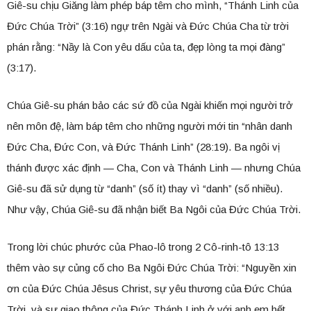
Giê-su chịu Giăng làm phép báp têm cho mình, “Thánh Linh của
Đức Chúa Trời” (3:16) ngự trên Ngài và Đức Chúa Cha từ trời
phán rằng: “Nầy là Con yêu dấu của ta, đẹp lòng ta mọi đàng”
(3:17).
Chúa Giê-su phán bảo các sứ đồ của Ngài khiến mọi người trở
nên môn đệ, làm báp têm cho những người mới tin “nhân danh
Đức Cha, Đức Con, và Đức Thánh Linh” (28:19). Ba ngôi vị
thánh được xác định — Cha, Con và Thánh Linh — nhưng Chúa
Giê-su đã sử dụng từ “danh” (số ít) thay vì “danh” (số nhiều).
Như vậy, Chúa Giê-su đã nhận biết Ba Ngôi của Đức Chúa Trời.
Trong lời chúc phước của Phao-lô trong 2 Cô-rinh-tô 13:13
thêm vào sự củng cố cho Ba Ngôi Đức Chúa Trời: “Nguyền xin
ơn của Đức Chúa Jêsus Christ, sự yêu thương của Đức Chúa
Trời, và sự giao thông của Đức Thánh Linh ở với anh em hết