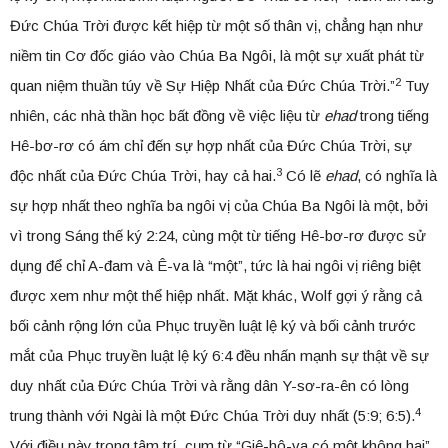
Đức Chúa Trời được kết hiệp từ một số thân vị, chẳng hạn như
niềm tin Cơ đốc giáo vào Chúa Ba Ngôi, là một sự xuất phát từ
2
quan niệm thuần túy về Sự Hiệp Nhất của Đức Chúa Trời.”
Tuy
nhiên, các nhà thần học bất đồng về việc liệu từ
ehad
trong tiếng
Hê-bơ-rơ có ám chỉ đến sự hợp nhất của Đức Chúa Trời, sự
3
độc nhất của Đức Chúa Trời, hay cả hai.
Có lẽ
ehad
, có nghĩa là
sự hợp nhất theo nghĩa ba ngôi vị của Chúa Ba Ngôi là một, bởi
vì trong Sáng thế ký 2:24, cùng một từ tiếng Hê-bơ-rơ được sử
dụng để chỉ A-đam và Ê-va là “một”, tức là hai ngôi vị riêng biệt
được xem như một thể hiệp nhất. Mặt khác, Wolf gợi ý rằng cả
bối cảnh rộng lớn của Phục truyền luật lệ ký và bối cảnh trước
mắt của Phục truyền luật lệ ký 6:4 đều nhấn mạnh sự thật về sự
duy nhất của Đức Chúa Trời và rằng dân Y-sơ-ra-ên có lòng
4
trung thành với Ngài là một Đức Chúa Trời duy nhất (5:9; 6:5).
Với điều này trong tâm trí, cụm từ “Giê-hô-va có một không hai”