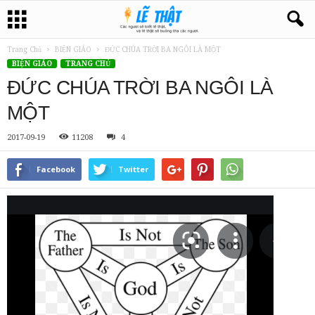
Trang Chủ
BIỆN GIÁO
ĐỨC CHÚA TRỜI BA NGÔI LÀ MỘT
BIỆN GIÁO
TRANG CHỦ
ĐỨC CHÚA TRỜI BA NGÔI LÀ
MỘT
2017-09-19
11208
4
Facebook
Twitter