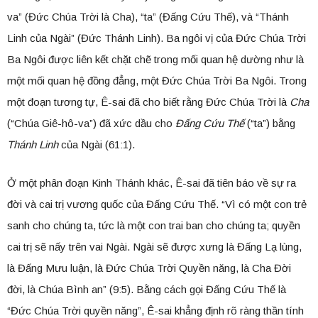
va” (Đức Chúa Trời là Cha), “ta” (Đấng Cứu Thế), và “Thánh
Linh của Ngài” (Đức Thánh Linh). Ba ngôi vị của Đức Chúa Trời
Ba Ngôi được liên kết chặt chẽ trong mối quan hệ dường như là
một mối quan hệ đồng đẳng, một Đức Chúa Trời Ba Ngôi. Trong
một đoạn tương tự, Ê-sai đã cho biết rằng Đức Chúa Trời là
Cha
(“Chúa Giê-hô-va”) đã xức dầu cho
Đấng Cứu Thế
(“ta”) bằng
Thánh Linh
của Ngài (61:1).
Ở một phân đoạn Kinh Thánh khác, Ê-sai đã tiên báo về sự ra
đời và cai trị vương quốc của Đấng Cứu Thế. “Vì có một con trẻ
sanh cho chúng ta, tức là một con trai ban cho chúng ta; quyền
cai trị sẽ nấy trên vai Ngài. Ngài sẽ được xưng là Đấng Lạ lùng,
là Đấng Mưu luận, là Đức Chúa Trời Quyền năng, là Cha Đời
đời, là Chúa Bình an” (9:5). Bằng cách gọi Đấng Cứu Thế là
“Đức Chúa Trời quyền năng”, Ê-sai khẳng định rõ ràng thần tính