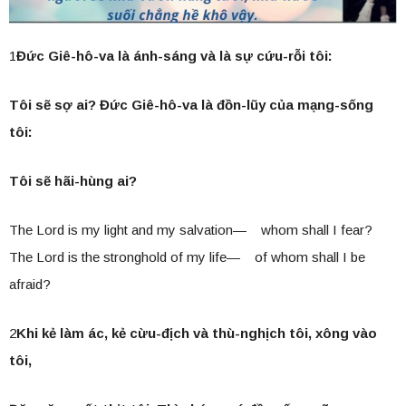
1
Đức Giê-hô-va là ánh-sáng và là sự cứu-rỗi tôi:
Tôi sẽ sợ ai? Đức Giê-hô-va là đồn-lũy của mạng-sống
tôi:
Tôi sẽ hãi-hùng ai?
The Lord is my light and my salvation— whom shall I fear?
The Lord is the stronghold of my life— of whom shall I be
afraid?
2
Khi kẻ làm ác, kẻ cừu-địch và thù-nghịch tôi, xông vào
tôi,