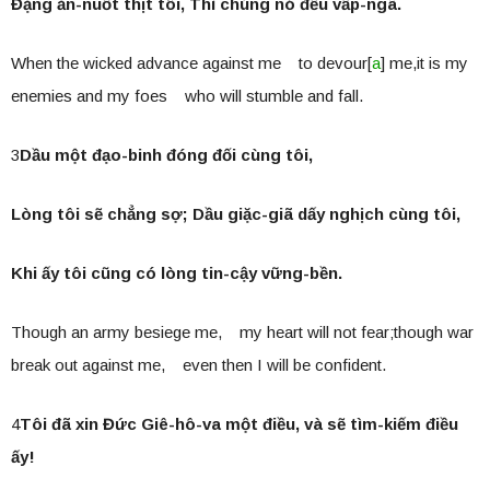
Đặng ăn-nuốt thịt tôi, Thì chúng nó đều vấp-ngã.
When the wicked advance against me to devour[
a
] me,it is my
enemies and my foes who will stumble and fall.
3
Dầu một đạo-binh đóng đối cùng tôi,
Lòng tôi sẽ chẳng sợ; Dầu giặc-giã dấy nghịch cùng tôi,
Khi ấy tôi cũng có lòng tin-cậy vững-bền.
Though an army besiege me, my heart will not fear;though war
break out against me, even then I will be confident.
4
Tôi đã xin Đức Giê-hô-va một điều, và sẽ tìm-kiếm điều
ấy!