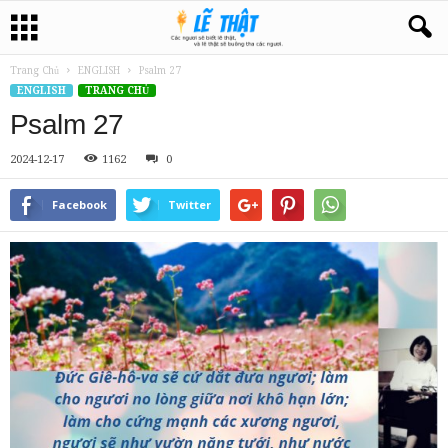
Trang Chủ
ENGLISH
Psalm 27
ENGLISH
TRANG CHỦ
Psalm 27
2024-12-17
1162
0
Facebook
Twitter