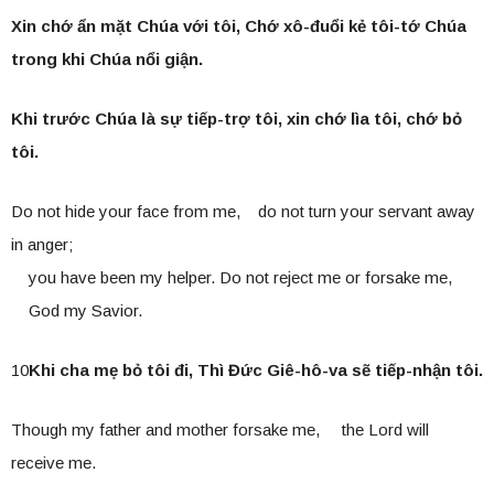
Xin chớ ẩn mặt Chúa với tôi, Chớ xô-đuổi kẻ tôi-tớ Chúa
trong khi Chúa nổi giận.
Khi trước Chúa là sự tiếp-trợ tôi, xin chớ lìa tôi, chớ bỏ
tôi.
Do not hide your face from me, do not turn your servant away
in anger;
you have been my helper. Do not reject me or forsake me,
God my Savior.
10
Khi cha mẹ bỏ tôi đi, Thì Đức Giê-hô-va sẽ tiếp-nhận tôi.
Though my father and mother forsake me, the Lord will
receive me.