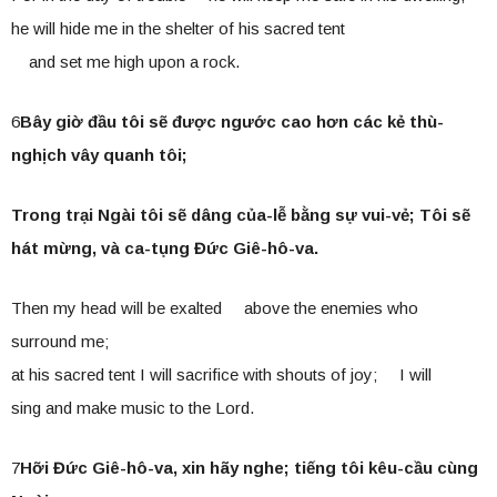
he will hide me in the shelter of his sacred tent
and set me high upon a rock.
6
Bây giờ đầu tôi sẽ được ngước cao hơn các kẻ thù-
nghịch vây quanh tôi;
Trong trại Ngài tôi sẽ dâng của-lễ bằng sự vui-vẻ; Tôi sẽ
hát mừng, và ca-tụng Đức Giê-hô-va.
Then my head will be exalted above the enemies who
surround me;
at his sacred tent I will sacrifice with shouts of joy; I will
sing and make music to the Lord.
7
Hỡi Đức Giê-hô-va, xin hãy nghe; tiếng tôi kêu-cầu cùng