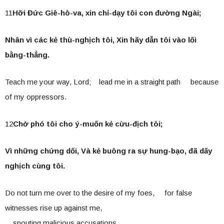
11
Hỡi Đức Giê-hô-va, xin chỉ-dạy tôi con đường Ngài;
Nhân vì các kẻ thù-nghịch tôi, Xin hãy dẫn tôi vào lối
bằng-thẳng.
Teach me your way, Lord; lead me in a straight path because
of my oppressors.
12
Chớ phó tôi cho ý-muốn kẻ cừu-địch tôi;
Vì những chứng dối, Và kẻ buông ra sự hung-bạo, đã dấy
nghịch cùng tôi.
Do not turn me over to the desire of my foes, for false
witnesses rise up against me,
spouting malicious accusations.