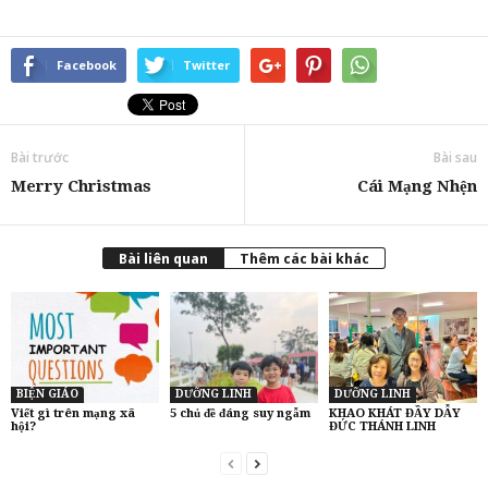
Facebook
Twitter
Bài trước
Bài sau
Merry Christmas
Cái Mạng Nhện
Bài liên quan
Thêm các bài khác
BIỆN GIÁO
DƯỠNG LINH
DƯỠNG LINH
Viết gì trên mạng xã
5 chủ đề đáng suy ngẫm
KHAO KHÁT ĐẦY DẪY
hội?
ĐỨC THÁNH LINH