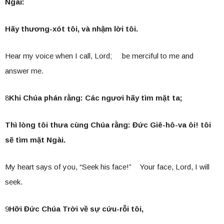
Ngài:
Hãy thương-xót tôi, và nhậm lời tôi.
Hear my voice when I call, Lord; be merciful to me and
answer me.
8
Khi Chúa phán rằng: Các ngươi hãy tìm mặt ta;
Thì lòng tôi thưa cùng Chúa rằng: Đức Giê-hô-va ôi! tôi
sẽ tìm mặt Ngài.
My heart says of you, “Seek his face!” Your face, Lord, I will
seek.
9
Hỡi Đức Chúa Trời về sự cứu-rỗi tôi,