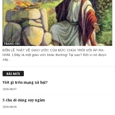
TRANG CHỦ
BỐN LẼ THẬT VỀ GIAO ƯỚC CỦA ĐỨC CHÚA TRỜI VỚI ÁP-RA-
HAM. 1.Đây là một giao ước khác thường! Tại sao? Bởi vì nó được
xây...
BÀI MỚI
Viết gì trên mạng xã hội?
2026-08-07
5 chủ đề đáng suy ngẫm
2026-08-04