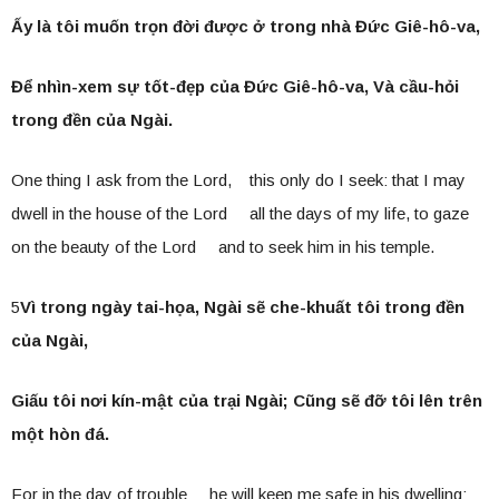
Ấy là tôi muốn trọn đời được ở trong nhà Đức Giê-hô-va,
Để nhìn-xem sự tốt-đẹp của Đức Giê-hô-va, Và cầu-hỏi
trong đền của Ngài.
One thing I ask from the Lord, this only do I seek: that I may
dwell in the house of the Lord all the days of my life, to gaze
on the beauty of the Lord and to seek him in his temple.
5
Vì trong ngày tai-họa, Ngài sẽ che-khuất tôi trong đền
của Ngài,
Giấu tôi nơi kín-mật của trại Ngài; Cũng sẽ đỡ tôi lên trên
một hòn đá.
For in the day of trouble he will keep me safe in his dwelling;