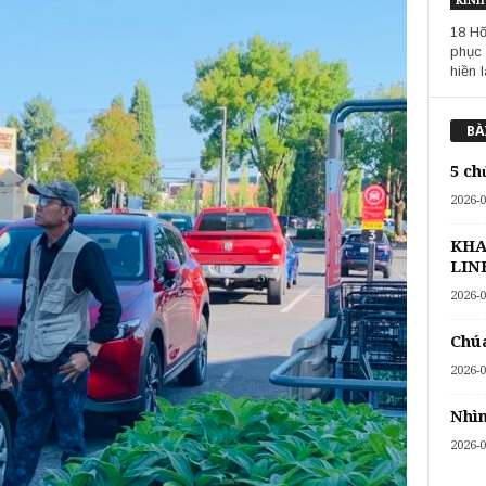
KINH
18 Hỡ
phục 
hiền l
BÀ
5 ch
2026-0
KHA
LIN
2026-0
Chúa
2026-0
Nhìn
2026-0