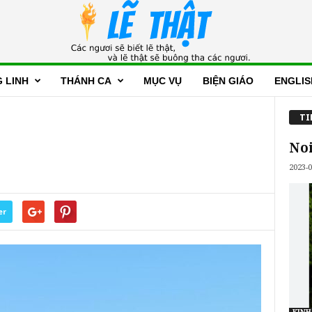
 LINH
THÁNH CA
MỤC VỤ
BIỆN GIÁO
ENGLIS
TI
No
2023-0
er