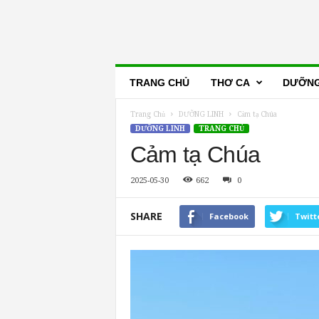
Lẽ
TRANG CHỦ
THƠ CA
DƯỠNG
Thật
Trang Chủ
DƯỠNG LINH
Cảm tạ Chúa
DƯỠNG LINH
TRANG CHỦ
Cảm tạ Chúa
2025-05-30
662
0
SHARE
Facebook
Twitt