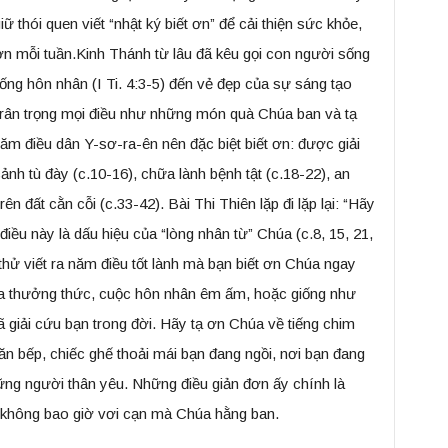
 thói quen viết “nhật ký biết ơn” để cải thiện sức khỏe,
 ơn mỗi tuần.Kinh Thánh từ lâu đã kêu gọi con người sống
ống hôn nhân (I Ti. 4:3-5) đến vẻ đẹp của sự sáng tạo
 trân trọng mọi điều như những món quà Chúa ban và tạ
năm điều dân Y-sơ-ra-ên nên đặc biệt biết ơn: được giải
cảnh tù đày (c.10-16), chữa lành bệnh tật (c.18-22), an
ên đất cằn cỗi (c.33-42). Bài Thi Thiên lặp đi lặp lại: “Hãy
iều này là dấu hiệu của “lòng nhân từ” Chúa (c.8, 15, 21,
hử viết ra năm điều tốt lành mà bạn biết ơn Chúa ngay
ừa thưởng thức, cuộc hôn nhân êm ấm, hoặc giống như
 giải cứu bạn trong đời. Hãy tạ ơn Chúa về tiếng chim
n bếp, chiếc ghế thoải mái bạn đang ngồi, nơi bạn đang
ững người thân yêu. Những điều giản đơn ấy chính là
 không bao giờ vơi cạn mà Chúa hằng ban.