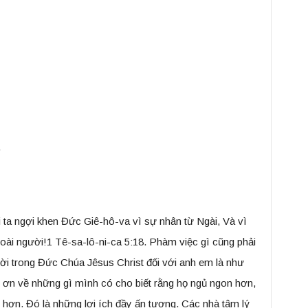
.
i ta ngợi khen Đức Giê-hô-va vì sự nhân từ Ngài, Và vì
loài người!1 Tê-sa-lô-ni-ca 5:18. Phàm việc gì cũng phải
i trong Đức Chúa Jêsus Christ đối với anh em là như
 ơn về những gì mình có cho biết rằng họ ngủ ngon hơn,
c hơn. Đó là những lợi ích đầy ấn tượng. Các nhà tâm lý