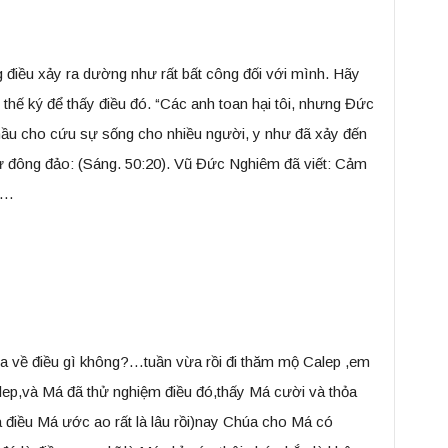
điều xảy ra dường như rất bất công đối với mình. Hãy
hế ký để thấy điều đó. “Các anh toan hại tôi, nhưng Đức
, hầu cho cứu sự sống cho nhiều người, y như đã xảy đến
ự đông đảo: (Sáng. 50:20). Vũ Đức Nghiêm đã viết: Cảm
ù…
 về điều gì không?…tuần vừa rồi đi thăm mộ Calep ,em
ep,và Má đã thử nghiệm điều đó,thấy Má cười và thỏa
 điều Má ước ao rất là lâu rồi)nay Chúa cho Má có