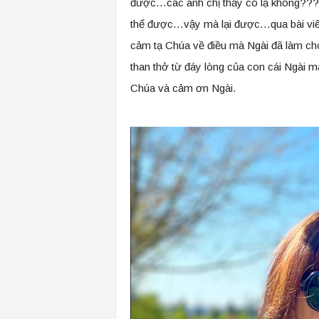
được…các anh chị thấy có lạ không???đó
thể được…vậy mà lại được…qua bài viết
cảm tạ Chúa về điều mà Ngài đã làm cho 
than thở từ đáy lòng của con cái Ngài 
Chúa và cảm ơn Ngài.