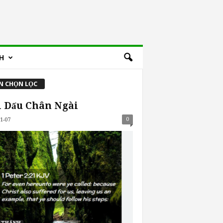
H
N CHỌN LỌC
i Dấu Chân Ngài
0
1-07