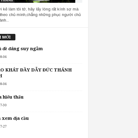
 THÁNH
i kẻ làm tôi tớ, hãy lấy lòng rất kính sợ mà
theo chủ mình,chẳng những phục người chủ
ành...
I MỚI
ủ đề đáng suy ngẫm
8-04
O KHÁT ĐẦY DẪY ĐỨC THÁNH
H
8-04
 hiểu thấu
7-30
 xem địa cầu
7-27