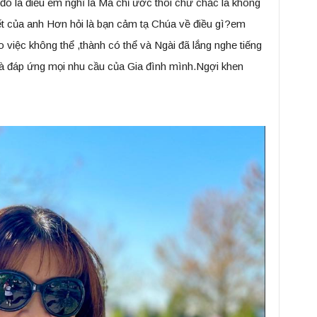
 là điều em nghĩ là Má chỉ ước thôi chứ chắc là không
 của anh Hơn hỏi là bạn cảm tạ Chúa về điều gì?em
việc không thể ,thành có thể và Ngài đã lắng nghe tiếng
mà đáp ứng mọi nhu cầu của Gia đình mình.Ngợi khen