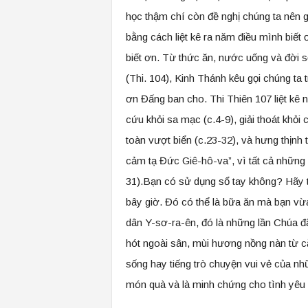
học thậm chí còn đề nghị chúng ta nên giữ
bằng cách liệt kê ra năm điều mình biết
biết ơn. Từ thức ăn, nước uống và đời s
(Thi. 104), Kinh Thánh kêu gọi chúng ta
ơn Đấng ban cho. Thi Thiên 107 liệt kê 
cứu khỏi sa mạc (c.4-9), giải thoát khỏi 
toàn vượt biển (c.23-32), và hưng thịnh tr
cảm tạ Đức Giê-hô-va”, vì tất cả những đ
31).Bạn có sử dụng sổ tay không? Hãy t
bây giờ. Đó có thể là bữa ăn mà bạn v
dân Y-sơ-ra-ên, đó là những lần Chúa đã
hót ngoài sân, mùi hương nồng nàn từ că
sống hay tiếng trò chuyện vui vẻ của nh
món quà và là minh chứng cho tình yêu