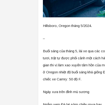
Hillsboro, Oregon tháng 5/2024.
–
Buổi sáng của tháng 5, lái xe qua các 
tươi, trật tự được phối cảnh một cách h
gian thi vị làm xao xuyến tâm hồn của
ở Oregon nhiệt độ buổi sáng khá giống Đà
chiếc xe Camry: 50 độ F.
Ngày xưa trên đỉnh mù sương
Ngắm xem Đà lạt sớm chiều mưa bay