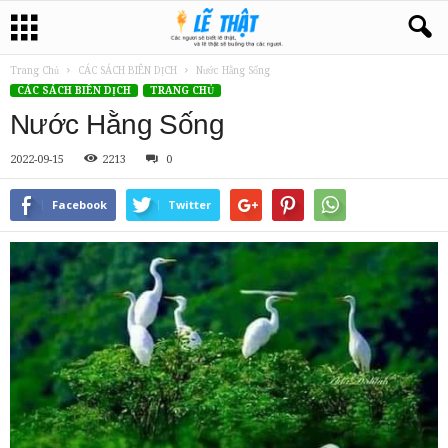
Trang Chủ
CÁC SÁCH BIÊN DỊCH
Nước Hằng Sống
CÁC SÁCH BIÊN DỊCH
TRANG CHỦ
Nước Hằng Sống
2022-09-15
2213
0
Facebook
Twitter