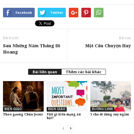
Facebook
Twitter
Bài trước
Bài sau
Sau Những Năm Tháng Đi
Một Câu Chuyện Hay
Hoang
Bài liên quan
Thêm các bài khác
BIỆN GIÁO
BIỆN GIÁO
DƯỠNG LINH
Theo gương Chúa Jesus
Viết gì trên mạng xã
5 chủ đề đáng suy ngẫm
hội?