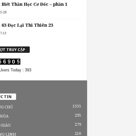
 Biết Thần Học Cơ Đốc – phần 1
3-28
 63 Đọc Lại Thi Thiên 23
7-13
ỢT TRUY CẬP
sers Today : 393
C TIN
1555
G CHỦ
295
 HÓA
279
 GIÁO
216
NG LINH