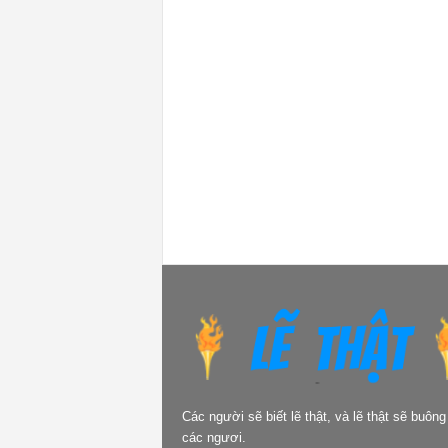
Các người sẽ biết lẽ thật, và lẽ thật sẽ buông
các ngươi.