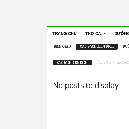
Lẽ
TRANG CHỦ
THƠ CA
DƯỠNG
Thật
BIỆN GIÁO
CÁC SÁCH BIÊN DỊCH
DƯỠ
CÁC SÁCH BIÊN DỊCH
Trang Chủ
CÁC SÁCH
No posts to display