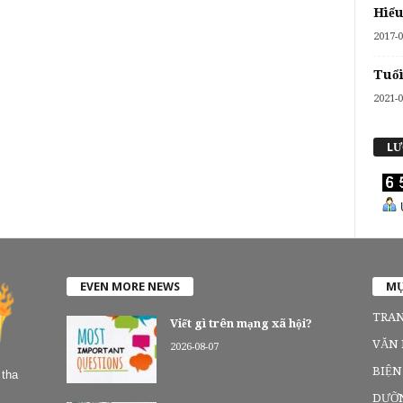
Hiểu
2017-0
Tuổi
2021-0
LƯ
U
EVEN MORE NEWS
MỤ
TRAN
Viết gì trên mạng xã hội?
VĂN
2026-08-07
BIỆN
 tha
DƯỠ