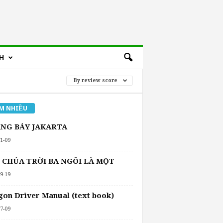
H
By review score
M NHIỀU
NG BẢY JAKARTA
1-09
 CHÚA TRỜI BA NGÔI LÀ MỘT
9-19
on Driver Manual (text book)
7-09