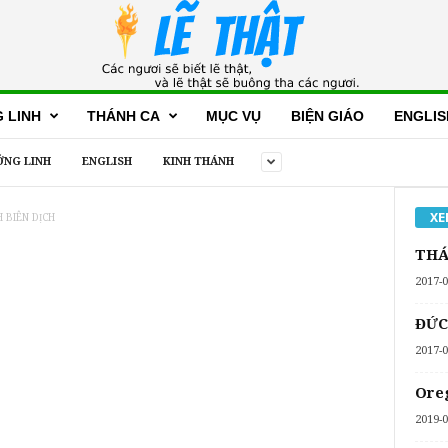
 LINH
THÁNH CA
MỤC VỤ
BIỆN GIÁO
ENGLIS
NG LINH
ENGLISH
KINH THÁNH
XE
 BIÊN DỊCH
THÁ
2017-0
ĐỨC
2017-0
Oreg
2019-0