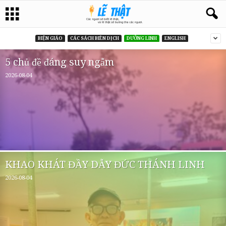
BIỆN GIÁO
CÁC SÁCH BIÊN DỊCH
DƯỠNG LINH
ENGLISH
5 chủ đề đáng suy ngẫm
2026-08-04
KHAO KHÁT ĐẦY DẪY ĐỨC THÁNH LINH
2026-08-04