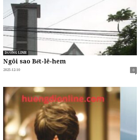
DƯỠNG LINH
Ngôi sao Bết-lê-hem
2025-12-10
0