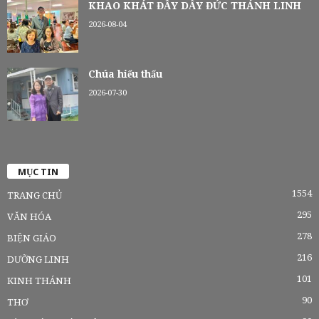
KHAO KHÁT ĐẦY DẪY ĐỨC THÁNH LINH
2026-08-04
Chúa hiểu thấu
2026-07-30
MỤC TIN
1554
TRANG CHỦ
295
VĂN HÓA
278
BIỆN GIÁO
216
DƯỠNG LINH
101
KINH THÁNH
90
THƠ