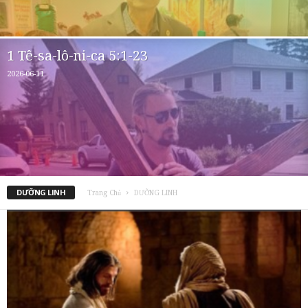
1 Tê-sa-lô-ni-ca 5:1-23
2026-06-11
DƯỠNG LINH
Trang Chủ
DƯỠNG LINH