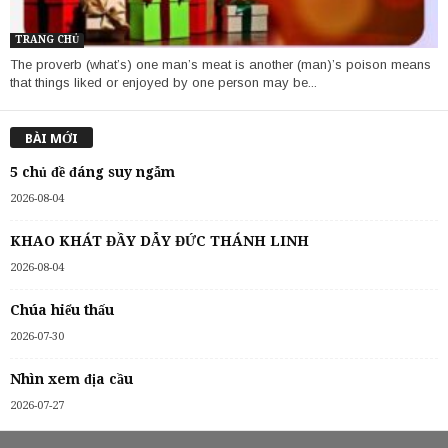
TRANG CHỦ
The proverb (what’s) one man’s meat is another (man)’s poison means
that things liked or enjoyed by one person may be...
BÀI MỚI
5 chủ đề đáng suy ngẫm
2026-08-04
KHAO KHÁT ĐẦY DẪY ĐỨC THÁNH LINH
2026-08-04
Chúa hiểu thấu
2026-07-30
Nhìn xem địa cầu
2026-07-27