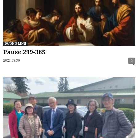
DƯỠNG LINH
Pause 299-365
2025-08-30
0