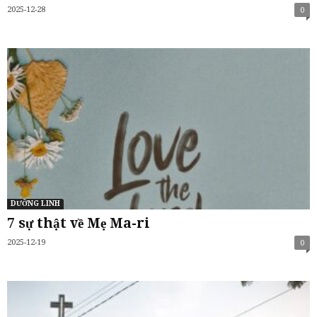
2025-12-28
0
DƯỠNG LINH
7 sự thật về Mẹ Ma-ri
2025-12-19
0