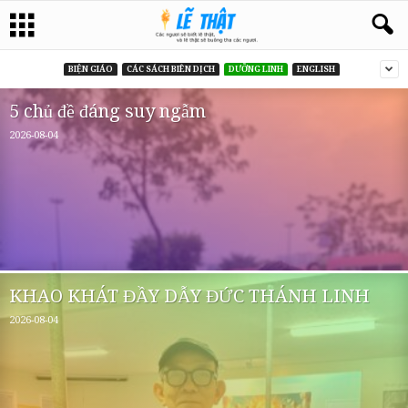
BIỆN GIÁO
CÁC SÁCH BIÊN DỊCH
DƯỠNG LINH
ENGLISH
5 chủ đề đáng suy ngẫm
2026-08-04
KHAO KHÁT ĐẦY DẪY ĐỨC THÁNH LINH
2026-08-04