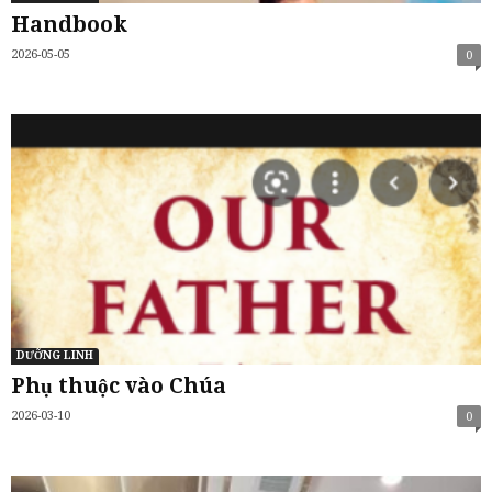
Handbook
2026-05-05
0
DƯỠNG LINH
Phụ thuộc vào Chúa
2026-03-10
0