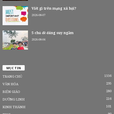
Viết gì trên mạng xã hội?
2026-08-07
5 chủ đề đáng suy ngẫm
2026-08-04
MỤC TIN
1556
TRANG CHỦ
295
VĂN HÓA
280
BIỆN GIÁO
216
DƯỠNG LINH
101
KINH THÁNH
90