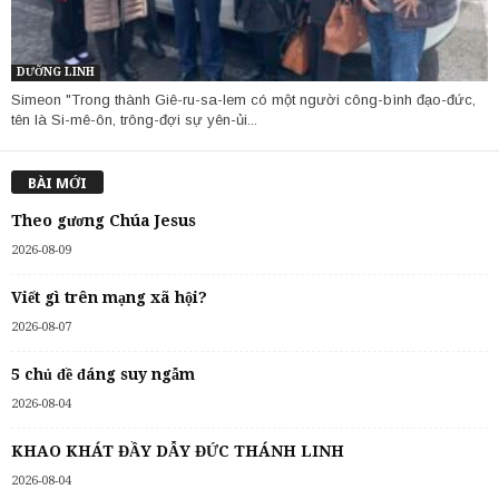
DƯỠNG LINH
Simeon "Trong thành Giê-ru-sa-lem có một người công-bình đạo-đức,
tên là Si-mê-ôn, trông-đợi sự yên-ủi...
BÀI MỚI
Theo gương Chúa Jesus
2026-08-09
Viết gì trên mạng xã hội?
2026-08-07
5 chủ đề đáng suy ngẫm
2026-08-04
KHAO KHÁT ĐẦY DẪY ĐỨC THÁNH LINH
2026-08-04