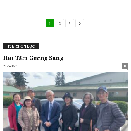
1
2
3
TIN CHỌN LỌC
Hai Tấm Gương Sáng
2025-03-21
0