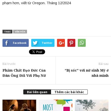
phạm hơn, viết từ Oregon. Tháng 12/2024
TAGS
VĂN HÓA
Facebook
Twitter
Bài trước
Bài sau
Phẩm Chất Đạo Đức Của
“Bị sốc” với nữ sinh Mỹ ở
Đàn Ông Đối Với Phụ Nữ
nhà mình
Bài liên quan
Thêm các bài khác