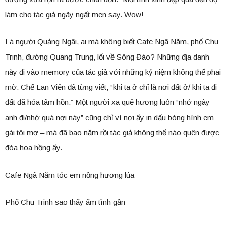
làm cho tác giả ngây ngất men say. Wow!
Là người Quảng Ngãi, ai mà không biết Cafe Ngã Năm, phố Chu
Trinh, đường Quang Trung, lối về Sông Đào? Những địa danh
này đi vào memory của tác giả với những kỷ niệm không thể phai
mờ. Chế Lan Viên đã từng viết, “khi ta ở chỉ là nơi đất ở/ khi ta đi
đất đã hóa tâm hồn.” Một người xa quê hương luôn “nhớ ngày
anh đi/nhớ quá nơi này” cũng chỉ vì nơi ấy in dấu bóng hình em
gái tôi mơ – mà đã bao năm rồi tác giả không thể nào quên được
đóa hoa hồng ấy.
Cafe Ngã Năm tóc em nồng hương lúa
Phố Chu Trinh sao thấy ấm tình gần