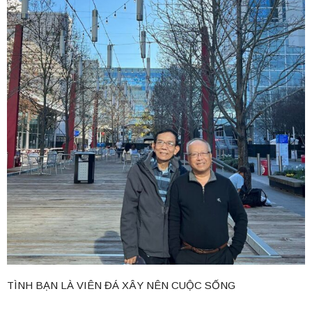
TÌNH BẠN LÀ VIÊN ĐÁ XÂY NÊN CUỘC SỐNG