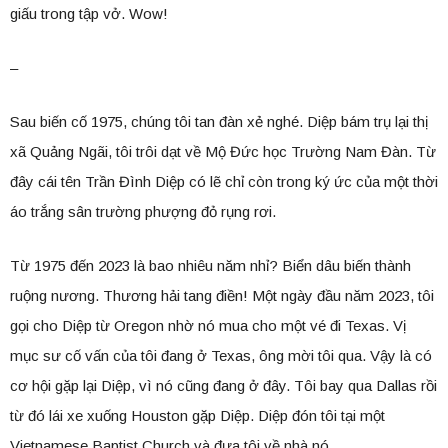
giấu trong tập vở. Wow!
–
Sau biến cố 1975, chúng tôi tan đàn xẻ nghé. Diệp bám trụ lại thị
xã Quảng Ngãi, tôi trôi dạt về Mộ Đức học Trường Nam Đàn. Từ
đây cái tên Trần Đình Diệp có lẽ chỉ còn trong ký ức của một thời
áo trắng sân trường phượng đỏ rụng rơi.
Từ 1975 đến 2023 là bao nhiêu năm nhỉ? Biển dâu biến thành
ruộng nương. Thương hải tang điền! Một ngày đầu năm 2023, tôi
gọi cho Diệp từ Oregon nhờ nó mua cho một vé đi Texas. Vị
mục sư cố vấn của tôi đang ở Texas, ông mời tôi qua. Vậy là có
cơ hội gặp lại Diệp, vì nó cũng đang ở đây. Tôi bay qua Dallas rồi
từ đó lái xe xuống Houston gặp Diệp. Diệp đón tôi tại một
Vietnamese Baptist Church và đưa tôi về nhà nó.