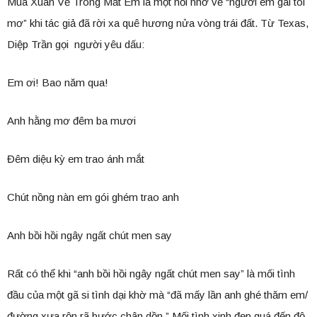
Mùa Xuân Về Trong Mắt Em là một nỗi nhớ về “người em gái tôi
mơ” khi tác giả đã rời xa quê hương nửa vòng trái đất. Từ Texas,
Diệp Trần gọi người yêu dấu:
Em ơi! Bao năm qua!
Anh hằng mơ đêm ba mươi
Đêm diệu kỳ em trao ánh mắt
Chút nồng nàn em gói ghém trao anh
Anh bồi hồi ngây ngất chút men say
Rất có thể khi “anh bồi hồi ngây ngất chút men say” là mối tình
đầu của một gã si tình dại khờ mà “đã mấy lần anh ghé thăm em/
đường xưa rộn rã bước chân dồn.” Mối tình xinh đẹp quá đến độ