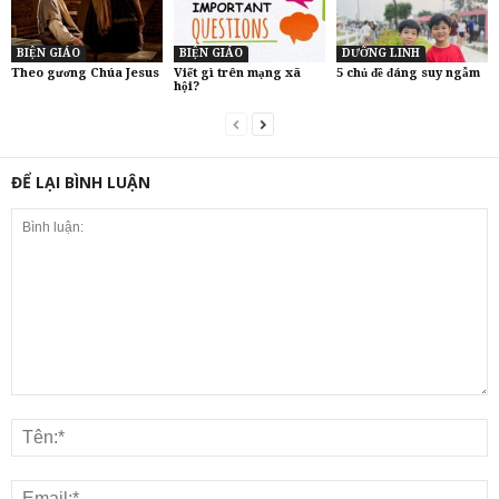
BIỆN GIÁO
BIỆN GIÁO
DƯỠNG LINH
Theo gương Chúa Jesus
Viết gì trên mạng xã
5 chủ đề đáng suy ngẫm
hội?
ĐỂ LẠI BÌNH LUẬN