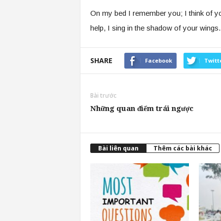
On my bed I remember you; I think of y
help, I sing in the shadow of your wing
SHARE
Facebook
Twitt
Bài trước
Những quan điểm trái ngược
Bài liên quan
Thêm các bài khác