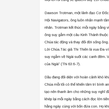
Dawson Trotman, một lãnh đạo Cơ Đốc n
Hội Navigators, ông luôn nhấn mạnh tầ
nhân. Trotman kết thúc mỗi ngày bằng việ
ông suy gẫm một câu Kinh Thánh thuộc 
Chúa tác động và thay đổi đời sống ông
Lời Chúa.Tác giả Thi Thiên là vua Đa-ví
suy ngẫm về Ngài suốt các canh đêm. V
của Ngài” (Thi 63:6-7).
Dầu đang đối diện với hoàn cảnh khó khă
Chúa mỗi tối có thể khiến tâm trí bình a
tạo nên thanh âm cho những suy nghĩ đầ
khép lại mỗi ngày bằng cách đọc lớn ti
hằng ngày cùng với bốn đứa con. Họ khíc