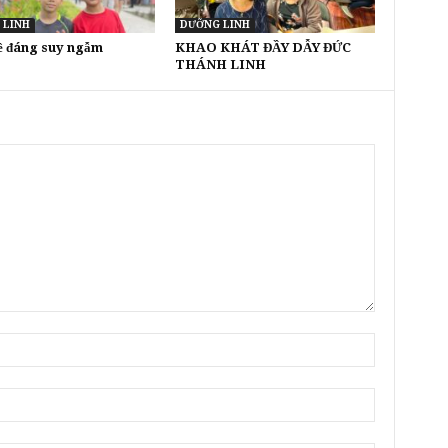
 LINH
DƯỠNG LINH
đề đáng suy ngẫm
KHAO KHÁT ĐẦY DẪY ĐỨC
THÁNH LINH