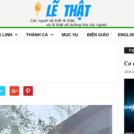
 LINH
THÁNH CA
MỤC VỤ
BIỆN GIÁO
ENGLIS
TI
Cơ 
2018-1
er