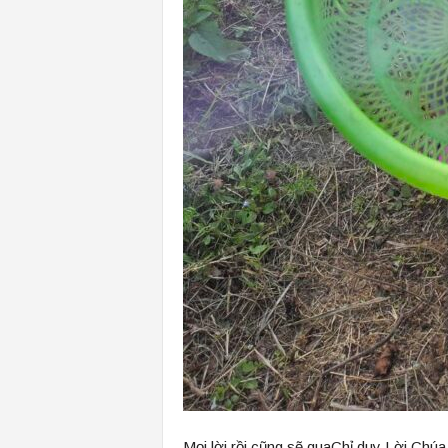
Mọi lời rồi cũng sẽ quaChỉ duy Lời Chúa