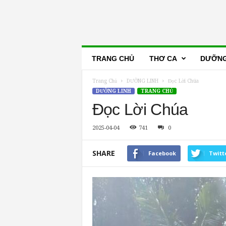
Lẽ
TRANG CHỦ
THƠ CA
DƯỠNG
Thật
Trang Chủ
DƯỠNG LINH
Đọc Lời Chúa
DƯỠNG LINH
TRANG CHỦ
Đọc Lời Chúa
2025-04-04
741
0
SHARE
Facebook
Twitt