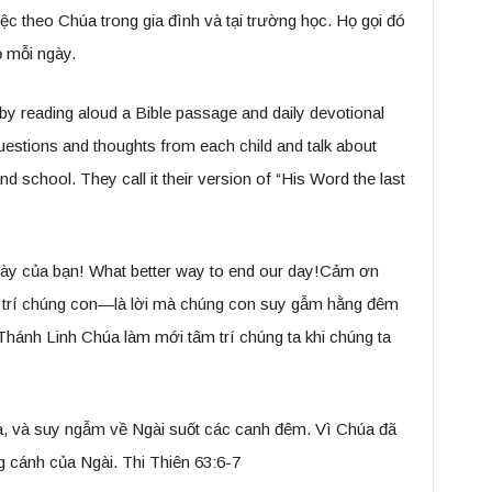
ệc theo Chúa trong gia đình và tại trường học. Họ gọi đó
ọ mỗi ngày.
by reading aloud a Bible passage and daily devotional
uestions and thoughts from each child and talk about
 school. They call it their version of “His Word the last
ngày của bạn! What better way to end our day!Cảm ơn
g trí chúng con—là lời mà chúng con suy gẫm hằng đêm
.Thánh Linh Chúa làm mới tâm trí chúng ta khi chúng ta
a, và suy ngẫm về Ngài suốt các canh đêm. Vì Chúa đã
 cánh của Ngài. Thi Thiên 63:6-7