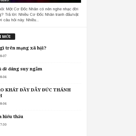
 GIÁO
ỏi: Một Cơ Đốc Nhân có nên nghe nhạc đời
? Trả lời: Nhiều Cơ Đốc Nhân tranh đấu/vật
i câu hỏi này. Nhiều...
I MỚI
 gì trên mạng xã hội?
8-07
ủ đề đáng suy ngẫm
8-04
O KHÁT ĐẦY DẪY ĐỨC THÁNH
H
8-04
 hiểu thấu
7-30