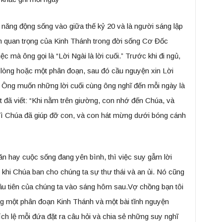
ăng động sống vào giữa thế kỷ 20 và là người sáng lập
m quan trọng của Kinh Thánh trong đời sống Cơ Đốc
c mà ông gọi là “Lời Ngài là lời cuối.” Trước khi đi ngủ,
lòng hoặc một phân đoạn, sau đó cầu nguyện xin Lời
. Ông muốn những lời cuối cùng ông nghĩ đến mỗi ngày là
t đã viết: “Khi nằm trên giường, con nhớ đến Chúa, và
ì Chúa đã giúp đỡ con, và con hát mừng dưới bóng cánh
n hay cuộc sống đang yên bình, thì việc suy gẫm lời
n khi Chúa ban cho chúng ta sự thư thái và an ủi. Nó cũng
u tiên của chúng ta vào sáng hôm sau.Vợ chồng bạn tôi
ếng một phân đoạn Kinh Thánh và một bài tĩnh nguyện
h lệ mỗi đứa đặt ra câu hỏi và chia sẻ những suy nghĩ