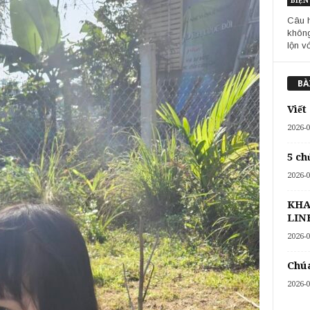
BIỆN
Câu h
không
lộn vớ
BÀ
Viết
2026-0
5 ch
2026-0
KHA
LIN
2026-0
Chúa
2026-0