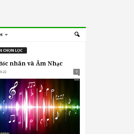
H
N CHỌN LỌC
đốc nhân và Âm Nhạc
0
0-22