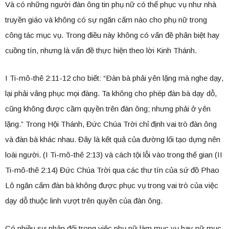
Và có những người đàn ông tin phụ nữ có thể phục vụ như nhà
truyền giáo và không có sự ngăn cấm nào cho phụ nữ trong
công tác mục vụ. Trong điều này không có vấn đề phân biệt hay
cuồng tín, nhưng là vấn đề thực hiện theo lời Kinh Thánh.
I Ti-mô-thê 2:11-12 cho biết: “Ðàn bà phải yên lặng mà nghe dạy,
lại phải vâng phục mọi đàng. Ta không cho phép đàn bà dạy dỗ,
cũng không được cầm quyền trên đàn ông; nhưng phải ở yên
lặng.” Trong Hội Thánh, Đức Chúa Trời chỉ định vai trò đàn ông
và đàn bà khác nhau. Đây là kết quả của đường lối tạo dựng nên
loài người. (I Ti-mô-thê 2:13) và cách tội lỗi vào trong thế gian (II
Ti-mô-thê 2:14) Đức Chúa Trời qua các thư tín của sứ đồ Phao
Lô ngăn cấm đàn bà không được phục vụ trong vai trò của việc
dạy dỗ thuộc linh vượt trên quyền của đàn ông.
Có nhiều sự phản đối trong việc phụ nữ làm mục vụ hay nữ mục