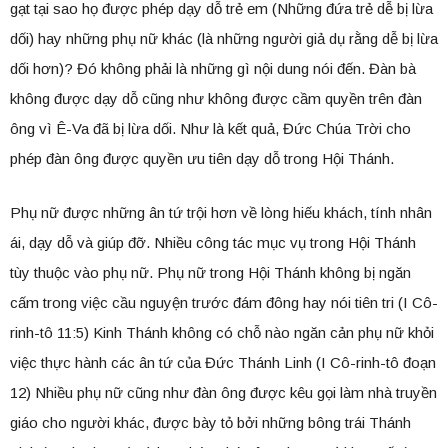
gạt tại sao họ được phép dạy dỗ trẻ em (Những đứa trẻ dễ bị lừa
dối) hay những phụ nữ khác (là những người giả dụ rằng dễ bị lừa
dối hơn)? Đó không phải là những gì nội dung nói đến. Đàn bà
không được dạy dỗ cũng như không được cầm quyền trên đàn
ông vì Ê-Va đã bị lừa dối. Như là kết quả, Đức Chúa Trời cho
phép đàn ông được quyền ưu tiên dạy dỗ trong Hội Thánh.
Phụ nữ được những ân tứ trội hơn về lòng hiếu khách, tính nhân
ái, dạy dỗ và giúp đỡ. Nhiều công tác mục vụ trong Hội Thánh
tùy thuộc vào phụ nữ. Phụ nữ trong Hội Thánh không bị ngăn
cấm trong việc cầu nguyện trước đám đông hay nói tiên tri (I Cô-
rinh-tô 11:5) Kinh Thánh không có chỗ nào ngăn cản phụ nữ khỏi
việc thực hành các ân tứ của Đức Thánh Linh (I Cô-rinh-tô đoạn
12) Nhiều phụ nữ cũng như đàn ông được kêu gọi làm nhà truyền
giáo cho người khác, được bày tỏ bởi những bông trái Thánh