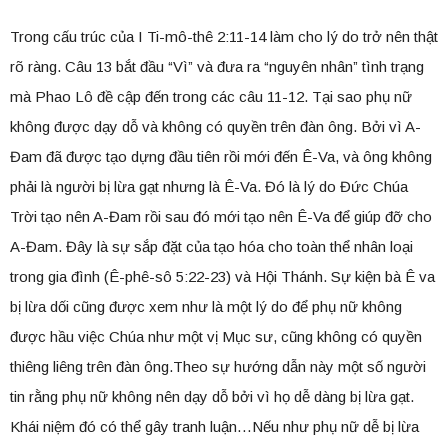
Trong cấu trúc của I Ti-mô-thê 2:11-14 làm cho lý do trở nên thật
rõ ràng. Câu 13 bắt đầu “Vì” và đưa ra “nguyên nhân” tình trạng
mà Phao Lô đề cập đến trong các câu 11-12. Tại sao phụ nữ
không được dạy dỗ và không có quyền trên đàn ông. Bởi vì A-
Đam đã được tạo dựng đầu tiên rồi mới đến Ê-Va, và ông không
phải là người bị lừa gạt nhưng là Ê-Va. Đó là lý do Đức Chúa
Trời tạo nên A-Đam rồi sau đó mới tạo nên Ê-Va để giúp đỡ cho
A-Đam. Đây là sự sắp đặt của tạo hóa cho toàn thể nhân loại
trong gia đình (Ê-phê-sô 5:22-23) và Hội Thánh. Sự kiện bà Ê va
bị lừa dối cũng được xem như là một lý do để phụ nữ không
được hầu việc Chúa như một vị Mục sư, cũng không có quyền
thiêng liêng trên đàn ông.Theo sự hướng dẫn này một số người
tin rằng phụ nữ không nên dạy dỗ bởi vì họ dễ dàng bị lừa gạt.
Khái niệm đó có thể gây tranh luận…Nếu như phụ nữ dễ bị lừa