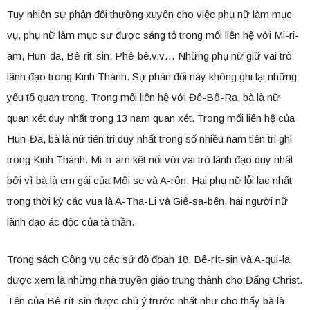
Tuy nhiên sự phản đối thường xuyên cho việc phụ nữ làm mục
vụ, phụ nữ làm mục sư được sáng tỏ trong mối liên hệ với Mi-ri-
am, Hun-da, Bê-rit-sin, Phê-bê.v.v… Những phụ nữ giữ vai trò
lãnh đạo trong Kinh Thánh. Sự phản đối này không ghi lại những
yếu tố quan trọng. Trong mối liên hệ với Đê-Bô-Ra, bà là nữ
quan xét duy nhất trong 13 nam quan xét. Trong mối liên hệ của
Hun-Đa, bà là nữ tiên tri duy nhất trong số nhiều nam tiên tri ghi
trong Kinh Thánh. Mi-ri-am kết nối với vai trò lãnh đạo duy nhất
bởi vì bà là em gái của Môi se và A-rôn. Hai phụ nữ lỗi lạc nhất
trong thời kỳ các vua là A-Tha-Li và Giê-sa-bên, hai người nữ
lãnh đạo ác độc của tà thần.
Trong sách Công vụ các sứ đồ đoạn 18, Bê-rít-sin và A-qui-la
được xem là những nhà truyền giáo trung thành cho Đấng Christ.
Tên của Bê-rít-sin được chú ý trước nhất như cho thấy bà là