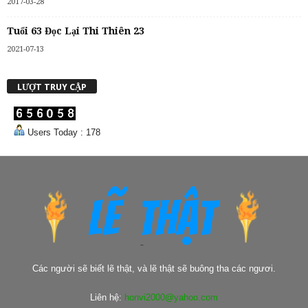
2017-03-28
Tuổi 63 Đọc Lại Thi Thiên 23
2021-07-13
LƯỢT TRUY CẬP
Users Today : 178
Các người sẽ biết lẽ thật, và lẽ thật sẽ buông tha các ngươi.
Liên hệ:
honvi2000@yahoo.com