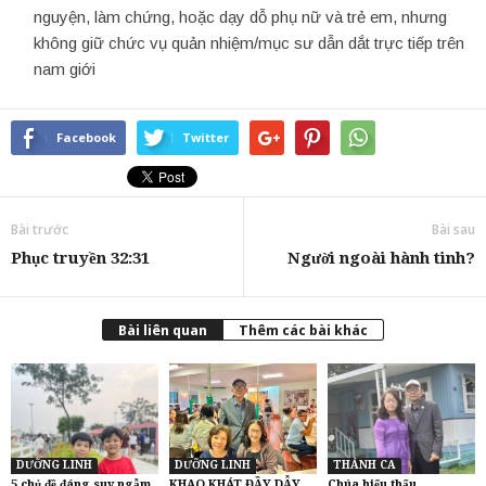
nguyện, làm chứng, hoặc dạy dỗ phụ nữ và trẻ em, nhưng
không giữ chức vụ quản nhiệm/mục sư dẫn dắt trực tiếp trên
nam giới
Facebook
Twitter
Bài trước
Bài sau
Phục truyền 32:31
Người ngoài hành tinh?
Bài liên quan
Thêm các bài khác
DƯỠNG LINH
DƯỠNG LINH
THÁNH CA
5 chủ đề đáng suy ngẫm
KHAO KHÁT ĐẦY DẪY
Chúa hiểu thấu