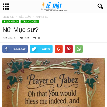
Trang Chủ
BIỆN GIÁO
Nữ Mục sư?
BIỆN GIÁO
TRANG CHỦ
Nữ Mục sư?
2026-05-14
202
0
Facebook
Twitter