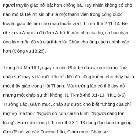
người truyền giáo nổi bật hơn chồng bà. Tuy nhiên không có chỗ
nào mô tả Bê-rít-sin như là một thành viên trong công cuộc
truyền giáo để làm cho mâu thuẩn với I Ti-mô-thê 2:11-14. Bê-
rít-sin và A-qui-la đã đem A-bô-lô vào nhà của họ, cả hai nhận
ông làm môn đồ và giải thích lời Chúa cho ông cách chính xác
hơn (Công vụ 18:26).
Trong Rô Ma 16:1, ngay cả nếu Phê-bê được xem là một “nữ
chấp sự” thay vì là một “tôi tớ” điều đó cũng không cho thấy bà là
một thầy giáo trong Hội Thánh. Một trưởng lão có thể dạy dỗ
nhưng một chấp sự thì không. (1 Ti-mô-thê 3:1-13; Tít 1:6-9)
Trưởng Lão, Giám mục, chấp sự được cho biết “Chồng của chỉ
một vợ mà thôi” “Người có con cái tin kính” “Người đáng tôn
trọng”. Hơn nữa trong I Ti-mô-thê 3:1-13 dùng đại danh từ giống
đực để nói về các Trưởng Lão, Giám mục, Chấp sự.