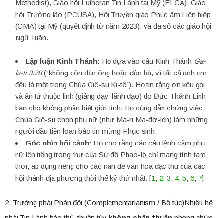
Methodist), Giáo hội Lutheran Tin Lành tại Mỹ (ELCA), Giáo
hội Trưởng lão (PCUSA), Hội Truyền giáo Phúc âm Liên hiệp
(CMA) tại Mỹ (quyết định từ năm 2023), và đa số các giáo hội
Ngũ Tuần.
Lập luận Kinh Thánh:
Họ dựa vào câu Kinh Thánh
Ga-
la-ti 3:28
(“không còn đàn ông hoặc đàn bà, vì tất cả anh em
đều là một trong Chúa Giê-su Ki-tô”). Họ tin rằng ơn kêu gọi
và ân tứ thuộc linh (giảng dạy, lãnh đạo) do Đức Thánh Linh
ban cho không phân biệt giới tính. Họ cũng dẫn chứng việc
Chúa Giê-su chọn phụ nữ (như Ma-ri Ma-đơ-lên) làm những
người đầu tiên loan báo tin mừng Phục sinh.
Góc nhìn bối cảnh:
Họ cho rằng các câu lệnh cấm phụ
nữ lên tiếng trong thư của Sứ đồ Phao-lô chỉ mang tính tạm
thời, áp dụng riêng cho các nan đề văn hóa đặc thù của các
hội thánh địa phương thời thế kỷ thứ nhất. [
1
,
2
,
3
,
4
,
5
,
6
,
7
]
2. Trường phái Phản đối (Complementarianism / Bổ túc)Nhiều hệ
phái Tin Lành bảo thủ, thuần túy
không chấp thuận
phong chức