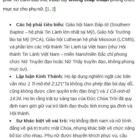
mục sư cho phụ nữ. [
1
,
2
]
Các hệ phái tiêu biểu:
Giáo hội Nam Báp-tít (Southern
Baptist – hệ phái Tin Lành lớn nhất tại Mỹ), Giáo hội Trưởng
lão tại Mỹ (PCA), Giáo hội Lutheran hệ phái Missouri (LCMS),
và phần lớn các Hội thánh Tin Lành tại Việt Nam (như Hội
thánh Tin Lành Việt Nam – miền Nam/miền Bắc chỉ phong
chức Nữ Truyền đạo hoặc Nữ Thầy truyền đạo, không phong
mục sư).
Lập luận Kinh Thánh:
Họ áp dụng nghiêm ngặt các bản
văn như
1 Ti-mô-thê 2:12
(“Ta không cho phép đàn bà dạy dỗ,
cũng không được cầm quyền trên đàn ông”) và
1 Cô-rinh-tô
14:34
. Họ tin rằng trật tự sáng tạo của Đức Chúa Trời đã quy
định nam giới giữ vai trò lãnh đạo thuộc linh trong gia đình và
Hội thánh.
Sự khác biệt về vai trò:
Họ khẳng định nam và nữ bình
đẳng về giá trị trước mặt Chúa, nhưng khác biệt về chức năng
bổ túc cho nhau. Phụ nữ được khuyến khích phục vụ, cầu