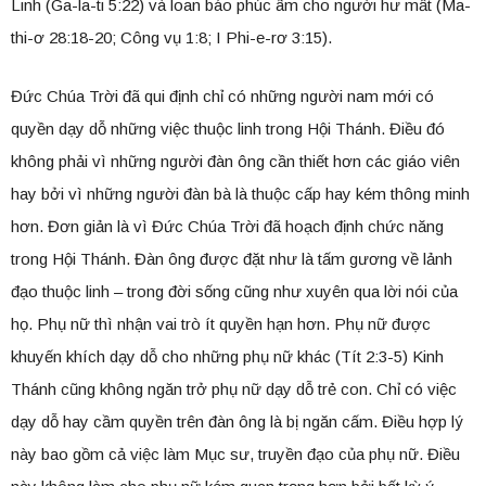
Linh (Ga-la-ti 5:22) và loan báo phúc âm cho người hư mất (Ma-
thi-ơ 28:18-20; Công vụ 1:8; I Phi-e-rơ 3:15).
Đức Chúa Trời đã qui định chỉ có những người nam mới có
quyền dạy dỗ những việc thuộc linh trong Hội Thánh. Điều đó
không phải vì những người đàn ông cần thiết hơn các giáo viên
hay bởi vì những người đàn bà là thuộc cấp hay kém thông minh
hơn. Đơn giản là vì Đức Chúa Trời đã hoạch định chức năng
trong Hội Thánh. Đàn ông được đặt như là tấm gương về lảnh
đạo thuộc linh – trong đời sống cũng như xuyên qua lời nói của
họ. Phụ nữ thì nhận vai trò ít quyền hạn hơn. Phụ nữ được
khuyến khích dạy dỗ cho những phụ nữ khác (Tít 2:3-5) Kinh
Thánh cũng không ngăn trở phụ nữ dạy dỗ trẻ con. Chỉ có việc
dạy dỗ hay cầm quyền trên đàn ông là bị ngăn cấm. Điều hợp lý
này bao gồm cả việc làm Mục sư, truyền đạo của phụ nữ. Điều