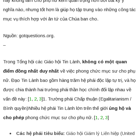
này không làm cho phụ nữ kém quan trọng hơn bởi bất kỳ ý
nghĩa nào, nhưng tốt hơn là giúp họ tập trung vào những công tác
mục vụ thích hợp với ân tứ của Chúa ban cho.
Nguồn: gotquestions.org.
–
Trong Tổng hội các Giáo hội Tin Lành,
không có một quan
điểm đồng nhất duy nhất
về việc phong chức mục sư cho phụ
nữ. Đạo Tin Lành bao gồm hàng trăm hệ phái độc lập tự trị, và họ
được chia thành hai trường phái thần học chính đối lập nhau về
vấn đề này: [
1
,
2
,
3
]1. Trường phái Chấp thuận (Egalitarianism /
Bình quyền)Nhiều hệ phái Tin Lành lớn trên thế giới
ủng hộ và
cho phép
phong chức mục sư cho phụ nữ. [
1
,
2
,
3
]
Các hệ phái tiêu biểu:
Giáo hội Giám lý Liên hiệp (United