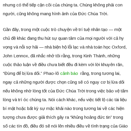
nhưng có thể tiếp cận cõi của chúng ta. Chúng không phải con
người, cũng không mang hình ảnh của Đức Chúa Trời.
Gần đây, trong một cuộc trò chuyện về trí tuệ nhân tạo — một
chủ đề khác đang thu hút sự quan tâm của mọi người với cả hy
vọng và nỗi sợ hãi — nhà biện hộ lỗi lạc và nhà toán học Oxford,
John Lennox, đã nhắc nhở tôi rằng, trong Kinh Thánh, những
cuộc thảo luận về điều chưa biết đều đi kèm với lời khuyên răn,
“Đừng để bị lừa dối.” Phao-lô
cảnh báo
rằng, trong tương lai,
ngay cả những người được chọn cũng sẽ có nguy cơ bị lừa dối
nếu không nhờ lòng tốt của Đức Chúa Trời trong việc bảo vệ tấm
lòng và trí óc chúng ta. Nói cách khác, nếu việc tiết lộ các tài liệu
bí mật hoặc bất kỳ sự mặc khải nào trong tương lai về các hiện
tượng chưa được giải thích gây ra “khủng hoảng đức tin” trong
số các tín đồ, điều đó sẽ nói lên nhiều điều về tình trạng của Giáo