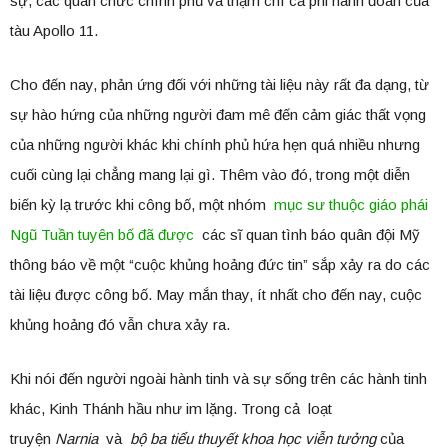
sự, các quan chức chính phủ và thậm chí cả phi hành đoàn của
tàu Apollo 11.
Cho đến nay, phản ứng đối với những tài liệu này rất đa dạng, từ
sự hào hứng của những người đam mê đến cảm giác thất vọng
của những người khác khi chính phủ hứa hẹn quá nhiều nhưng
cuối cùng lại chẳng mang lại gì. Thêm vào đó, trong một diễn
biến kỳ lạ trước khi công bố, một nhóm
mục sư thuộc giáo phái
Ngũ Tuần tuyên bố đã được
các sĩ quan tình báo quân đội Mỹ
thông báo về một “cuộc khủng hoảng đức tin” sắp xảy ra do các
tài liệu được công bố. May mắn thay, ít nhất cho đến nay, cuộc
khủng hoảng đó vẫn chưa xảy ra.
Khi nói đến người ngoài hành tinh và sự sống trên các hành tinh
khác, Kinh Thánh hầu như im lặng. Trong cả loạt
truyện
Narnia
và
bộ ba tiểu thuyết khoa học viễn tưởng
của