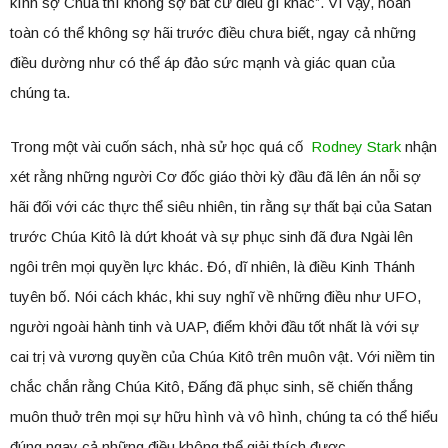
kính sợ Chúa thì không sợ bất cứ điều gì khác”. Vì vậy, hoàn
toàn có thể không sợ hãi trước điều chưa biết, ngay cả những
điều dường như có thể áp đảo sức mạnh và giác quan của
chúng ta.
Trong một vài cuốn sách, nhà sử học quá cố
Rodney Stark
nhận
xét rằng những người Cơ đốc giáo thời kỳ đầu đã lên án nỗi sợ
hãi đối với các thực thể siêu nhiên, tin rằng sự thất bại của Satan
trước Chúa Kitô là dứt khoát và sự phục sinh đã đưa Ngài lên
ngôi trên mọi quyền lực khác. Đó, dĩ nhiên, là điều Kinh Thánh
tuyên bố. Nói cách khác, khi suy nghĩ về những điều như UFO,
người ngoài hành tinh và UAP, điểm khởi đầu tốt nhất là với sự
cai trị và vương quyền của Chúa Kitô trên muôn vật. Với niềm tin
chắc chắn rằng Chúa Kitô, Đấng đã phục sinh, sẽ chiến thắng
muôn thuở trên mọi sự hữu hình và vô hình, chúng ta có thể hiểu
đúng ngay cả những điều không thể giải thích được.