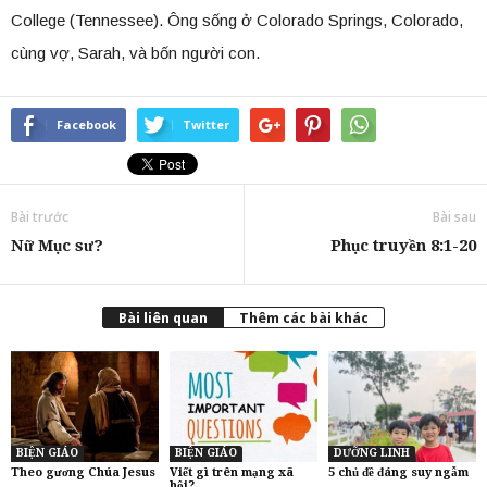
College (Tennessee). Ông sống ở Colorado Springs, Colorado,
cùng vợ, Sarah, và bốn người con.
Facebook
Twitter
Bài trước
Bài sau
Nữ Mục sư?
Phục truyền 8:1-20
Bài liên quan
Thêm các bài khác
BIỆN GIÁO
BIỆN GIÁO
DƯỠNG LINH
Theo gương Chúa Jesus
Viết gì trên mạng xã
5 chủ đề đáng suy ngẫm
hội?