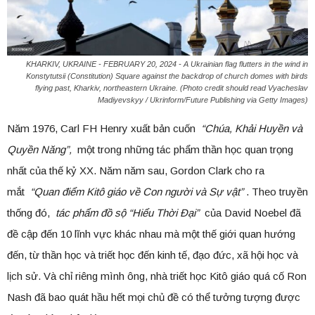
KHARKIV, UKRAINE - FEBRUARY 20, 2024 - A Ukrainian flag flutters in the wind in
Konstytutsii (Constitution) Square against the backdrop of church domes with birds
flying past, Kharkiv, northeastern Ukraine. (Photo credit should read Vyacheslav
Madiyevskyy / Ukrinform/Future Publishing via Getty Images)
Năm 1976, Carl FH Henry xuất bản cuốn
“Chúa, Khải Huyền và
Quyền Năng”,
một trong những tác phẩm thần học quan trọng
nhất của thế kỷ XX. Năm năm sau, Gordon Clark cho ra
mắt
“Quan điểm Kitô giáo về Con người và Sự vật”
. Theo truyền
thống đó,
tác phẩm đồ sộ “Hiểu Thời Đại”
của David Noebel đã
đề cập đến 10 lĩnh vực khác nhau mà một thế giới quan hướng
đến, từ thần học và triết học đến kinh tế, đạo đức, xã hội học và
lịch sử. Và chỉ riêng mình ông, nhà triết học Kitô giáo quá cố Ron
Nash đã bao quát hầu hết mọi chủ đề có thể tưởng tượng được