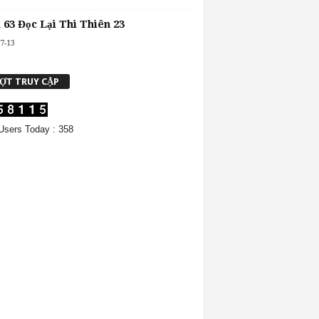
 63 Đọc Lại Thi Thiên 23
7-13
ỢT TRUY CẬP
sers Today : 358