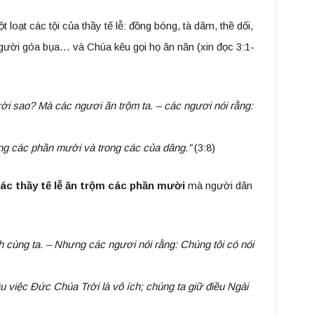
loạt các tội của thầy tế lễ: đồng bóng, tà dâm, thề dối,
người góa bụa… và Chúa kêu gọi họ ăn năn (xin đọc 3:1-
i sao? Mà các ngươi ăn trộm ta. – các ngươi nói rằng:
 các phần mười và trong các của dâng.”
(3:8)
ác thầy tế lễ ăn trộm các phần mười
mà người dân
ch cùng ta. – Nhưng các ngươi nói rằng: Chúng tôi có nói
việc Đức Chúa Trời là vô ích; chúng ta giữ điều Ngài