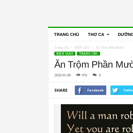
Lẽ
TRANG CHỦ
THƠ CA
DƯỠNG
Thật
Trang Chủ
BIỆN GIÁO
Ăn Trộm Phần Mười?
BIỆN GIÁO
TRANG CHỦ
Ăn Trộm Phần Mườ
2023-01-28
976
0
SHARE
Facebook
Twitt