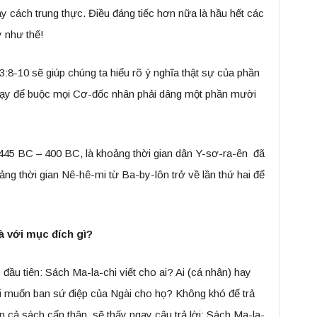
y cách trung thực. Điều đáng tiếc hơn nữa là hầu hết các
y như thế!
3:8-10 sẽ giúp chúng ta hiểu rõ ý nghĩa thật sự của phần
dạy để buộc mọi Cơ-đốc nhân phải dâng một phần mười
445 BC – 400 BC, là khoảng thời gian dân Y-sơ-ra-ên đã
oảng thời gian Nê-hê-mi từ Ba-by-lôn trở về lần thứ hai để
à với mục đích gì?
 đầu tiên: Sách Ma-la-chi viết cho ai? Ai (cá nhân) hay
muốn ban sứ điệp của Ngài cho họ? Không khó để trả
ọn cả sách cẩn thận, sẽ thấy ngay câu trả lời: Sách Ma-la-