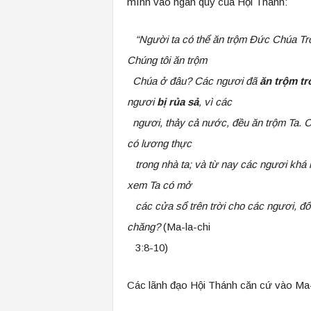
mình vào ngân quỹ của Hội Thánh:
“Người ta có thể ăn trộm Đức Chúa T
Chúng tôi ăn trộm
Chúa ở đâu? Các ngươi đã
ăn trộm t
ngươi
bị rủa sả
, vì các
ngươi, thảy cả nước, đều ăn trộm Ta. 
có lương thực
trong nhà ta; và từ nay các ngươi khá 
xem Ta có mở
các cửa sổ trên trời cho các ngươi, đ
chăng?
(Ma-la-chi
3:8-10)
Các lãnh đạo Hội Thánh căn cứ vào Ma-