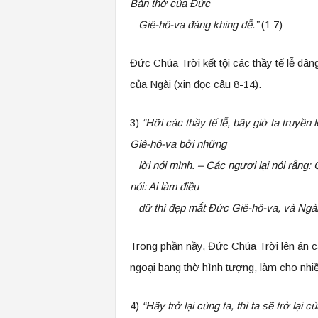
Bàn thờ của Đức
Giê-hô-va đáng khing dễ.”
(1:7)
Đức Chúa Trời kết tội các thầy tế lễ dâng
của Ngài (xin đọc câu 8-14).
3)
“Hỡi các thầy tế lễ, bây giờ ta truy
Giê-hô-va bởi những
lời nói mình. – Các ngươi lại nói rằng: 
nói: Ai làm điều
dữ thì đẹp mắt Đức Giê-hô-va, và Ngài
Trong phần nầy, Đức Chúa Trời lên án c
ngoại bang thờ hình tượng, làm cho nhiề
4)
“Hãy trở lại cùng ta, thì ta sẽ trở lại 