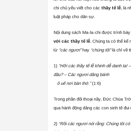
chi chủ yếu viết cho các
thầy tế lễ
, là 
luật pháp cho dân sự.
Nội dung sách Ma-la-chi được trình bày
với các thầy tế lễ
. Chúng ta có thể kể 
từ
“các ngươi”
hay
“chúng tôi”
là chỉ về
t
1)
“Hỡi các thầy tế lễ khinh dễ danh ta! 
đâu? – Các ngươi dâng bánh
ô uế nơi bàn thờ.”
(1:6)
Trong phần đối thoại nầy, Đức Chúa Trời 
qua hành động dâng các con sinh tế đui 
2)
“Rồi các ngươi nói rằng: Chúng tôi có