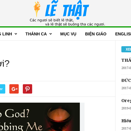
 LINH
THÁNH CA
MỤC VỤ
BIỆN GIÁO
ENGLIS
XE
THÁ
i?
2017-0
ĐỨC
2017-0
er
Oreg
2019-0
Hiểu
2017-0