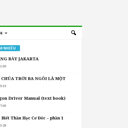
H
M NHIỀU
NG BẢY JAKARTA
1-09
 CHÚA TRỜI BA NGÔI LÀ MỘT
9-19
on Driver Manual (text book)
7-09
 Biết Thần Học Cơ Đốc – phần 1
3-28