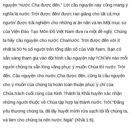
nguyện “nước Cha được đến.” Lời cầu nguyện này cũng mang ý
nghĩa là nước Trời được đến/ được rao giảng cho tất cả mọi
người/ được trải nghiệm cho những ai ăn năn và tin.Một mục sư
của Viện Đào Tạo Môn Đồ Việt Nam đưa ra một đề nghị: Chúng
ta hãy cầu nguyện cho nước Cha/nước Trời được đến với ít
nhất là 50 % số người trên tổng dân số của Việt Nam. Bạn có
sẵn sàng tham gia vào đội hình cầu nguyện này?Chỉ khi nào mỗi
người chúng ta sẵn lòng vâng phục ý muốn Chúa thì nước Trời
đến. Cầu nguyện cho nước Cha được đến, cũng là cầu nguyện
cho ý muốn của chúng ta hoàn toàn thuận phục ý chỉ của
Chúa.Sách cuối cùng của Kinh Thánh là Khải huyền xác nhận
những người thuộc về Chúa tập hợp lại thành nước Trời:“Đấng
yêu thương chúng ta, đã lấy huyết mình rửa sạch tội lỗi chúng ta,
và làm cho chúng ta nên nước Ngài” (Khải 1:8).