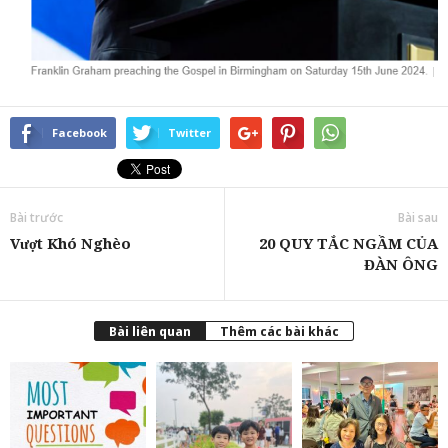
Facebook
Twitter
Bài trước
Bài sau
Vượt Khó Nghèo
20 QUY TẮC NGẦM CỦA
ĐÀN ÔNG
Bài liên quan
Thêm các bài khác