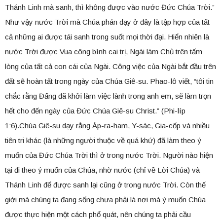
Thánh Linh mà sanh, thì không được vào nước Đức Chúa Trời.”
Như vậy nước Trời mà Chúa phán dạy ở đây là tập hợp của tất
cả những ai được tái sanh trong suốt mọi thời đại. Hiển nhiên là
nước Trời được Vua công bình cai trị, Ngài làm Chủ trên tấm
lòng của tất cả con cái của Ngài. Công việc của Ngài bắt đầu trên
đất sẽ hoàn tất trong ngày của Chúa Giê-su. Phao-lô viết, “tôi tin
chắc rằng Đấng đã khởi làm việc lành trong anh em, sẽ làm trọn
hết cho đến ngày của Đức Chúa Giê-su Christ.” (Phi-líp
1:6).Chúa Giê-su dạy rằng Áp-ra-ham, Y-sác, Gia-cốp và nhiều
tiên tri khác (là những người thuộc về quá khứ) đã làm theo ý
muốn của Đức Chúa Trời thì ở trong nước Trời. Người nào hiện
tại đi theo ý muốn của Chúa, nhờ nước (chỉ về Lời Chúa) và
Thánh Linh để được sanh lại cũng ở trong nước Trời. Còn thế
giới mà chúng ta đang sống chưa phải là nơi mà ý muốn Chúa
được thực hiện một cách phổ quát, nên chúng ta phải cầu