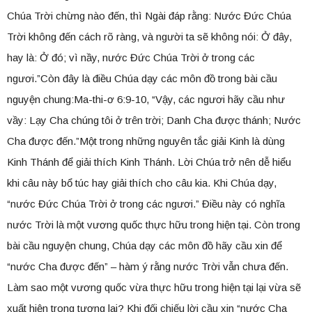
Chúa Trời chừng nào đến, thì Ngài đáp rằng: Nước Đức Chúa
Trời không đến cách rõ ràng, và người ta sẽ không nói: Ở đây,
hay là: Ở đó; vì nầy, nước Đức Chúa Trời ở trong các
ngươi.”Còn đây là điều Chúa dạy các môn đồ trong bài cầu
nguyện chung:Ma-thi-ơ 6:9-10, “Vậy, các ngươi hãy cầu như
vầy: Lạy Cha chúng tôi ở trên trời; Danh Cha được thánh; Nước
Cha được đến.”Một trong những nguyên tắc giải Kinh là dùng
Kinh Thánh để giải thích Kinh Thánh. Lời Chúa trở nên dễ hiểu
khi câu này bổ túc hay giải thích cho câu kia. Khi Chúa dạy,
“nước Đức Chúa Trời ở trong các ngươi.” Điều này có nghĩa
nước Trời là một vương quốc thực hữu trong hiện tại. Còn trong
bài cầu nguyện chung, Chúa dạy các môn đồ hãy cầu xin để
“nước Cha được đến” – hàm ý rằng nước Trời vẫn chưa đến.
Làm sao một vương quốc vừa thực hữu trong hiện tại lại vừa sẽ
xuất hiện trong tương lai? Khi đối chiếu lời cầu xin “nước Cha