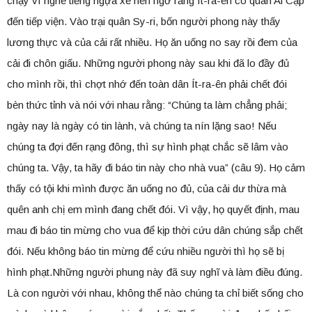
chạy vì nghe tiếng ngựa xe nên ngỡ rằng Ít-ra-ên có quân Ai Cập
đến tiếp viện. Vào trại quân Sy-ri, bốn người phong này thấy
lương thực và của cải rất nhiều. Họ ăn uống no say rồi đem của
cải đi chôn giấu. Những người phong này sau khi đã lo đầy đủ
cho mình rồi, thì chợt nhớ đến toàn dân Ít-ra-ên phải chết đói
bèn thức tỉnh và nói với nhau rằng: “Chúng ta làm chẳng phải;
ngày nay là ngày có tin lành, và chúng ta nín lặng sao! Nếu
chúng ta đợi đến rạng đông, thì sự hình phạt chắc sẽ lâm vào
chúng ta. Vậy, ta hãy đi báo tin này cho nhà vua” (câu 9). Họ cảm
thấy có tội khi mình được ăn uống no đủ, của cải dư thừa mà
quên anh chị em mình đang chết đói. Vì vậy, họ quyết định, mau
mau đi báo tin mừng cho vua để kịp thời cứu dân chúng sắp chết
đói. Nếu không báo tin mừng để cứu nhiều người thì họ sẽ bị
hình phạt.Những người phung này đã suy nghĩ và làm điều đúng.
Là con người với nhau, không thể nào chúng ta chỉ biết sống cho