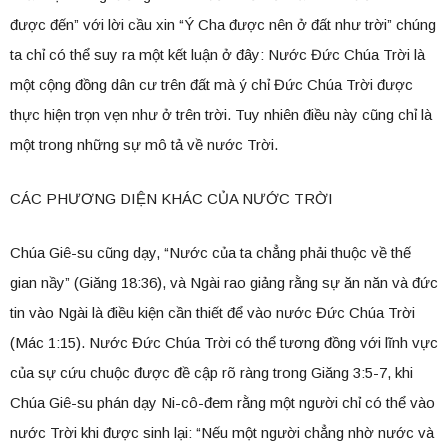
được đến” với lời cầu xin “Ý Cha được nên ở đất như trời” chúng
ta chỉ có thể suy ra một kết luận ở đây: Nước Đức Chúa Trời là
một cộng đồng dân cư trên đất mà ý chỉ Đức Chúa Trời được
thực hiện trọn vẹn như ở trên trời. Tuy nhiên điều này cũng chỉ là
một trong những sự mô tả về nước Trời.
CÁC PHƯƠNG DIỆN KHÁC CỦA NƯỚC TRỜI
Chúa Giê-su cũng dạy, “Nước của ta chẳng phải thuộc về thế
gian nầy” (Giăng 18:36), và Ngài rao giảng rằng sự ăn năn và đức
tin vào Ngài là điều kiện cần thiết để vào nước Đức Chúa Trời
(Mác 1:15). Nước Đức Chúa Trời có thể tương đồng với lĩnh vực
của sự cứu chuộc được đề cập rõ ràng trong Giăng 3:5-7, khi
Chúa Giê-su phán dạy Ni-cô-đem rằng một người chỉ có thể vào
nước Trời khi được sinh lại: “Nếu một người chẳng nhờ nước và