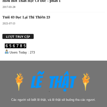
Hiểu Biết Thần Học Cơ Đốc – phần 1
2017-03-28
Tuổi 63 Đọc Lại Thi Thiên 23
2021-07-13
LƯỢT TRUY CẬP
Users Today : 273
Các người sẽ biết lẽ thật, và lẽ thật sẽ buông tha các ngươi.