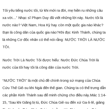
Tôi yêu tiếng nước tôi, từ khi mới ra đời, mẹ hiền ru những câu
xa vời…” Nhạc sĩ Phạm Duy đã viết những lời này. Nước tôi là
nước nào? Việt Nam, Hoa Kỳ hay còn một quốc gia nào khác?
Bạn là công dân của quốc gia nào?Khi đọc Kinh Thánh, chúng ta
là những Cơ đốc nhân có thể nói rằng: NƯỚC TRỜI LÀ NƯỚC
TÔI.
Nước Trời Là Nước Tôi được hiểu: Nước Đức Chúa Trời là
nước của tôi hay tôi là công dân của nước Trời.
“NƯỚC TRỜI” là một chủ đề chính trong sứ mạng của Chúa
Cứu Thế Giê-su khi Ngài đến thế gian. Chúng ta có thể trưng dẫn
các phần Kinh Thánh sau để minh chứng cho điều này.Mác 1:14-
15, “Sau khi Giăng bị tù, Đức Chúa Giê-su đến xứ Ga-li-lê, giảng