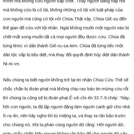
mình mà không cứu người sắp chết. Thấy người đang hấp hối
mà không cứu là có tội, không những có tội với luật pháp của
con người mà cũng có tội với Chúa.Thật vậy, Chúa Giê-su đến
thế gian để cứu vớt tội nhân. Ngài không muốn một người nào bị
chết mất song muốn tất cả mọi người đều được cứu. Chúa đã
từng khóc vì dân thành Giê-ru-sa-lem. Chúa đã từng tiếc một
dân tộc sắp bị tiêu diệt, mà thay đổi quyết định hủy diệt dân thành
Ni-ni-ve.
Nếu chúng ta biết người không trở lại tin nhận Chúa Cứu Thế sẽ
chắc chắn bị đoán phạt mà không chịu rao báo tin mừng cứu rỗi
thì chúng ta cũng sẽ bị đoán phạt.Ê-xê-chi-ên 33:7-9 chép: “Này,
hỡi con người, ta đã lập ngươi đặng làm người canh giữ cho nhà
Ít-ra-ên; nên hãy nghe lời từ miệng ta, và thay ta răn bảo trước
cho chúng nó. Khi ta phán cùng người dữ rằng: Hỡi người dữ,
mày chắc chết! Nếu ngươi không răn bảo để cho người dữ xây