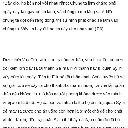
“Bấy giờ, họ bèn nói với nhau rằng: Chúng ta làm chẳng phải;
ngày nay là ngày có tin lành, và chúng ta nín lặng sao! Nếu
chúng ta đợi đến rạng đông, thì sự hình phạt chắc sẽ lâm vào
chúng ta. Vậy, ta hãy đi báo tin này cho nhà vua” (7:9).
–
Dưới thời Vua Giô-ram, con trai ông A-háp, vua Ít-ra-ên, có cơn
đói kém lớn xảy ra tại thành Sa-ma-ri vì thành này bị quân Sy-ri
vây hãm lâu ngày. Tiên tri Ê-li-sê đã nhân danh Chúa tuyên bố về
sự giải cứu sẽ xảy ra cho thành Sa-ma-ri nhưng cả vua lẫn quần
thần đều không tin. Có bốn người phong không được vào thành
vì bị xem là ô uế. Họ đã bàn với nhau là thà họ đến trại quân Sy-ri
để may ra được cho ăn uống còn hơn là ở một chỗ để chờ chết
vì đói. Khi họ đến trại quân Sy-ri thì thấy cả đạo quân đó đã bỏ