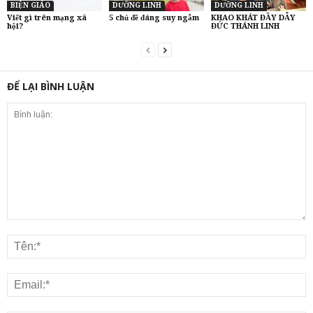
BIỆN GIÁO
DƯỠNG LINH
DƯỠNG LINH
Viết gì trên mạng xã
5 chủ đề đáng suy ngẫm
KHAO KHÁT ĐẦY DẪY
hội?
ĐỨC THÁNH LINH
ĐỂ LẠI BÌNH LUẬN