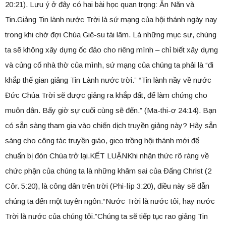
20:21). Lưu ý ở đây có hai bài học quan trọng: Ăn Năn và
Tin.Giảng Tin lành nước Trời là sứ mạng của hội thánh ngày nay
trong khi chờ đợi Chúa Giê-su tái lâm. Là những mục sư, chúng
ta sẽ không xây dựng ốc đảo cho riêng mình – chỉ biết xây dựng
và củng cố nhà thờ của mình, sứ mạng của chúng ta phải là “đi
khắp thế gian giảng Tin Lành nước trời.” “Tin lành nầy về nước
Đức Chúa Trời sẽ được giảng ra khắp đất, để làm chứng cho
muôn dân. Bấy giờ sự cuối cùng sẽ đến.” (Ma-thi-ơ 24:14). Bạn
có sẵn sàng tham gia vào chiến dịch truyền giảng này? Hãy sẵn
sàng cho công tác truyền giáo, gieo trồng hội thánh mới để
chuẩn bị đón Chúa trở lại.KẾT LUẬNKhi nhận thức rõ ràng về
chức phận của chúng ta là những khâm sai của Đấng Christ (2
Côr. 5:20), là công dân trên trời (Phi-líp 3:20), điều này sẽ dẫn
chúng ta đến một tuyên ngôn:“Nước Trời là nước tôi, hay nước
Trời là nước của chúng tôi.”Chúng ta sẽ tiếp tục rao giảng Tin