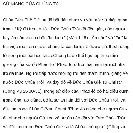
SỨ MẠNG CỦA CHÚNG TA
Chúa Cứu Thế Giê-su đã bắt đầu chức vụ với một sứ điệp quan
trọng: “Kỳ đã trọn, nước Đức Chúa Trời đã đến gần; các ngươi
hãy ăn năn và tin nhận Tin lành.” (Mác 1:15). “Ăn năn” và “Tin” là
hai việc mà con người chúng ta cần làm, sẽ được giải thích sáng
tỏ trong một bài học khác.Chúng ta có thể học tập theo tấm
gương của sứ đồ Phao-lô:“Phao-lô ở trọn hai năm tại một nhà
trọ đã thuê. Người tiếp rước mọi người đến thăm mình, giảng về
nước Đức Chúa Trời, và dạy dỗ về Đức Chúa Giê-su Christ.”
(Công Vụ 28:30-31).Trong sứ điệp của Phao-lô có hai điều quan
trọng ông rao giảng, đó là sự ăn năn đối với Đức Chúa Trời, và
đức tin trong Chúa Giê-su Christ:“Phao-lô giảng cho người Giu-
đa như cho người Gờ-réc về sự ăn năn đối với Đức Chúa Trời,
và đức tin trong Đức Chúa Giê-su là Chúa chúng ta.” (Công vụ