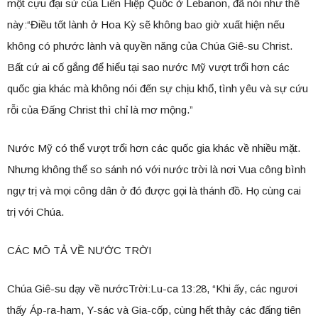
một cựu đại sứ của Liên Hiệp Quốc ở Lebanon, đã nói như thế
này:“Điều tốt lành ở Hoa Kỳ sẽ không bao giờ xuất hiện nếu
không có phước lành và quyền năng của Chúa Giê-su Christ.
Bất cứ ai cố gắng để hiểu tại sao nước Mỹ vượt trổi hơn các
quốc gia khác mà không nói đến sự chịu khổ, tình yêu và sự cứu
rỗi của Đấng Christ thì chỉ là mơ mộng.”
Nước Mỹ có thể vượt trổi hơn các quốc gia khác về nhiều mặt.
Nhưng không thể so sánh nó với nước trời là nơi Vua công bình
ngự trị và mọi công dân ở đó được gọi là thánh đồ. Họ cùng cai
trị với Chúa.
CÁC MÔ TẢ VỀ NƯỚC TRỜI
Chúa Giê-su dạy về nướcTrời:Lu-ca 13:28, “Khi ấy, các ngươi
thấy Áp-ra-ham, Y-sác và Gia-cốp, cùng hết thảy các đấng tiên