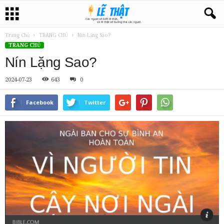
Trang Chủ
TRANG CHỦ
Nín Lặng Sao?
TRANG CHỦ
Nín Lặng Sao?
2024-07-23
643
0
Facebook
Twitter