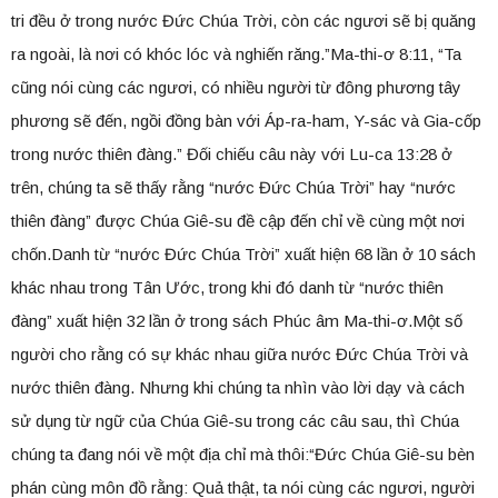
tri đều ở trong nước Đức Chúa Trời, còn các ngươi sẽ bị quăng
ra ngoài, là nơi có khóc lóc và nghiến răng.”Ma-thi-ơ 8:11, “Ta
cũng nói cùng các ngươi, có nhiều người từ đông phương tây
phương sẽ đến, ngồi đồng bàn với Áp-ra-ham, Y-sác và Gia-cốp
trong nước thiên đàng.” Đối chiếu câu này với Lu-ca 13:28 ở
trên, chúng ta sẽ thấy rằng “nước Đức Chúa Trời” hay “nước
thiên đàng” được Chúa Giê-su đề cập đến chỉ về cùng một nơi
chốn.Danh từ “nước Đức Chúa Trời” xuất hiện 68 lần ở 10 sách
khác nhau trong Tân Ước, trong khi đó danh từ “nước thiên
đàng” xuất hiện 32 lần ở trong sách Phúc âm Ma-thi-ơ.Một số
người cho rằng có sự khác nhau giữa nước Đức Chúa Trời và
nước thiên đàng. Nhưng khi chúng ta nhìn vào lời dạy và cách
sử dụng từ ngữ của Chúa Giê-su trong các câu sau, thì Chúa
chúng ta đang nói về một địa chỉ mà thôi:“Đức Chúa Giê-su bèn
phán cùng môn đồ rằng: Quả thật, ta nói cùng các ngươi, người