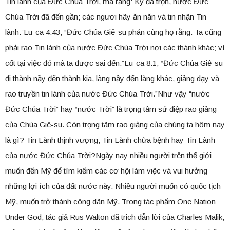
Tin lành của Đức Chúa Trời, mà rằng: Kỳ đã trọn, nước Đức
Chúa Trời đã đến gần; các ngươi hãy ăn năn và tin nhận Tin
lành.”Lu-ca 4:43, “Đức Chúa Giê-su phán cùng họ rằng: Ta cũng
phải rao Tin lành của nước Đức Chúa Trời nơi các thành khác; vì
cốt tại việc đó mà ta được sai đến.”Lu-ca 8:1, “Đức Chúa Giê-su
đi thành nầy đến thành kia, làng nầy đến làng khác, giảng dạy và
rao truyền tin lành của nước Đức Chúa Trời.”Như vậy “nước
Đức Chúa Trời” hay “nước Trời” là trọng tâm sứ điệp rao giảng
của Chúa Giê-su. Còn trọng tâm rao giảng của chúng ta hôm nay
là gì? Tin Lành thịnh vượng, Tin Lành chữa bệnh hay Tin Lành
của nước Đức Chúa Trời?Ngày nay nhiều người trên thế giới
muốn đến Mỹ để tìm kiếm các cơ hội làm việc và vui hưởng
những lợi ích của đất nước này. Nhiều người muốn có quốc tịch
Mỹ, muốn trở thành công dân Mỹ. Trong tác phẩm One Nation
Under God, tác giả Rus Walton đã trich dẫn lời của Charles Malik,