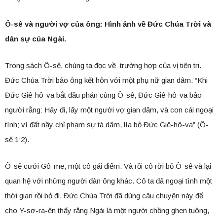
Ô-sê và người vợ của ông: Hình ảnh về Đức Chúa Trời và
dân sự của Ngài.
Trong sách Ô-sê, chúng ta đọc về trường hợp của vị tiên tri.
Đức Chúa Trời bảo ông kết hôn với một phụ nữ gian dâm. “Khi
Đức Giê-hô-va bắt đầu phán cùng Ô-sê, Đức Giê-hô-va bảo
người rằng: Hãy đi, lấy một người vợ gian dâm, và con cái ngoại
tình; vì đất nầy chỉ phạm sự tà dâm, lìa bỏ Đức Giê-hô-va” (Ô-
sê 1:2).
Ô-sê cưới Gô-me, một cô gái điếm. Và rồi ​​cô rời bỏ Ô-sê và lại
quan hệ với những người đàn ông khác. Cô ta đã ngoại tình một
thời gian rồi bỏ đi. Đức Chúa Trời đã dùng câu chuyện này để
cho Y-sơ-ra-ên thấy rằng Ngài là một người chồng ghen tuông,