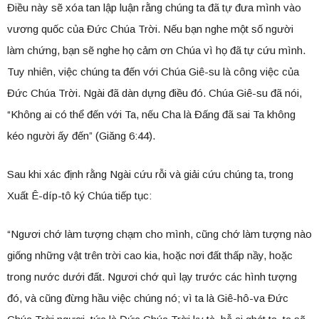
Điều này sẽ xóa tan lập luận rằng chúng ta đã tự đưa mình vào
vương quốc của Đức Chúa Trời. Nếu bạn nghe một số người
làm chứng, bạn sẽ nghe họ cảm ơn Chúa vì họ đã tự cứu mình.
Tuy nhiên, việc chúng ta đến với Chúa Giê-su là công việc của
Đức Chúa Trời. Ngài đã dàn dựng điều đó. Chúa Giê-su đã nói,
“Không ai có thể đến với Ta, nếu Cha là Đấng đã sai Ta không
kéo người ấy đến” (Giăng 6:44).
Sau khi xác định rằng Ngài cứu rỗi và giải cứu chúng ta, trong
Xuất Ê-díp-tô ký Chúa tiếp tục:
“Ngươi chớ làm tượng chạm cho mình, cũng chớ làm tượng nào
giống những vật trên trời cao kia, hoặc nơi đất thấp nầy, hoặc
trong nước dưới đất. Ngươi chớ quì lạy trước các hình tượng
đó, và cũng đừng hầu việc chúng nó; vì ta là Giê-hô-va Đức