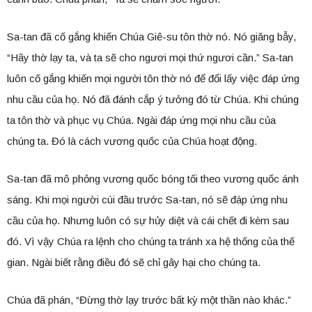
Sa-tan đã cố gắng khiến Chúa Giê-su tôn thờ nó. Nó giăng bẫy,
“Hãy thờ lạy ta, và ta sẽ cho ngươi mọi thứ ngươi cần.” Sa-tan
luôn cố gắng khiến mọi người tôn thờ nó để đổi lấy việc đáp ứng
nhu cầu của họ. Nó đã đánh cắp ý tưởng đó từ Chúa. Khi chúng
ta tôn thờ và phục vụ Chúa. Ngài đáp ứng mọi nhu cầu của
chúng ta. Đó là cách vương quốc của Chúa hoạt động.
Sa-tan đã mô phỏng vương quốc bóng tối theo vương quốc ánh
sáng. Khi mọi người cúi đầu trước Sa-tan, nó sẽ đáp ứng nhu
cầu của họ. Nhưng luôn có sự hủy diệt và cái chết đi kèm sau
đó. Vì vậy Chúa ra lệnh cho chúng ta tránh xa hệ thống của thế
gian. Ngài biết rằng điều đó sẽ chỉ gây hại cho chúng ta.
Chúa đã phán, “Đừng thờ lạy trước bất kỳ một thần nào khác.”