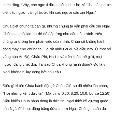
chép rằng, “Vậy, các ngươi đừng giống như họ; vì Cha các ngươi
biết các ngươi cần gì trước khi các ngươi cầu xin Ngài.”
Chúa biết chúng ta cần gì, nhưng chúng ta vẫn phải cầu xin Ngài.
Chúng ta phải làm gì đó để đáp ứng nhu cầu của mình. Nếu
chúng ta không làm phần việc của mình, Chúa sẽ không hành
động thay cho chúng ta. Có rất nhiều ví dụ về điều này. Ở một số
vùng của Ấn Độ, Châu Phi, Ha-i-ti và trên khắp thế giới, mọi
người đang chết đói. Tại sao Chúa không hành động? Đó là vì
Ngài không bị lay động bởi nhu cầu.
Điều gì khiến Chúa hành động? Chúa Giê-su đã nhiều lần phán,
“Hỡi những kẻ ít đức tin” (Ma-thi-ơ 6:30; 8:26; 16:8; Lu-ca 12:28).
Điều khiến Chúa hành động là đức tin. Ngài thiết kế vương quốc
của Ngài để hoạt động bằng đức tin nơi Ngài. Chúng ta cần đức