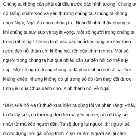
Chúng ta không cần phải cúi đầu trước các hình tượng. Chúng ta
có Đấng chăm sóc và yêu thương chúng ta. Chúng ta không
chọn Ngài; Ngài đã chọn chúng ta. Ngài đã nhìn thấy chúng ta
khi chúng ta suy sụp và tuyệt vọng. Một số người trong chúng ta
trông rất tệ hại! Chúng ta đi vào các buổi tiệc tùng, và say men
rượu đến nỗi thậm chí không biết tên của chính mình. Một số
người trong chúng ta hút quá nhiều cần sa đến nỗi cơ thể suy
sụp. Một số người trong chúng ta đã phạm phải một số sai lầm
khủng khiếp, nhưng không có gì trong số đó làm thay đổi được
tình yêu của Chúa dành cho. Kinh thánh nói về Ngài:
“Đức Giê-hô-va từ thuở xưa hiện ra cùng tôi và phán rằng: Phải,
ta đã lấy sự yêu thương đời đời mà yêu ngươi; nên đã lấy sự
nhân từ mà kéo ngươi đến. Ta sẽ dựng lại ngươi, thì ngươi sẽ
được dựng, hỡi gái đồng trinh Y-sơ-ra-ên! Ngươi sẽ lại cầm