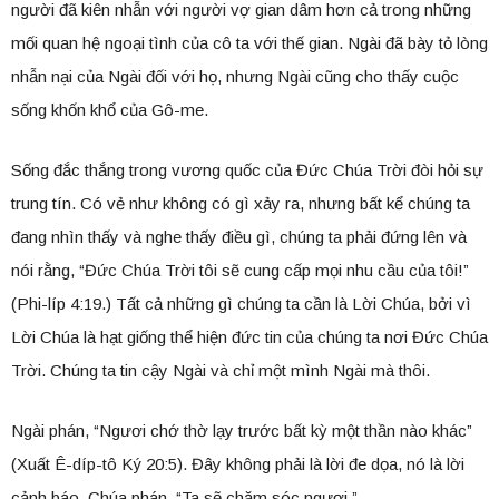
người đã kiên nhẫn với người vợ gian dâm hơn cả trong những
mối quan hệ ngoại tình của cô ta với thế gian. Ngài đã bày tỏ lòng
nhẫn nại của Ngài đối với họ, nhưng Ngài cũng cho thấy cuộc
sống khốn khổ của Gô-me.
Sống đắc thắng trong vương quốc của Đức Chúa Trời đòi hỏi sự
trung tín. Có vẻ như không có gì xảy ra, nhưng bất kể chúng ta
đang nhìn thấy và nghe thấy điều gì, chúng ta phải đứng lên và
nói rằng, “Đức Chúa Trời tôi sẽ cung cấp mọi nhu cầu của tôi!”
(Phi-líp 4:19.) Tất cả những gì chúng ta cần là Lời Chúa, bởi vì
Lời Chúa là hạt giống thể hiện đức tin của chúng ta nơi Đức Chúa
Trời. Chúng ta tin cậy Ngài và chỉ một mình Ngài mà thôi.
Ngài phán, “Ngươi chớ thờ lạy trước bất kỳ một thần nào khác”
(Xuất Ê-díp-tô Ký 20:5). Đây không phải là lời đe dọa, nó là lời
cảnh báo. Chúa phán, “Ta sẽ chăm sóc ngươi.”