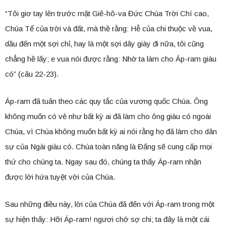
“Tôi giơ tay lên trước mặt Giê-hô-va Đức Chúa Trời Chí cao,
Chúa Tể của trời và đất, mà thề rằng: Hễ của chi thuộc về vua,
dầu đến một sợi chỉ, hay là một sợi dây giày đi nữa, tôi cũng
chẳng hề lấy; e vua nói được rằng: Nhờ ta làm cho Áp-ram giàu
có” (câu 22-23).
Áp-ram đã tuân theo các quy tắc của vương quốc Chúa. Ông
không muốn có vẻ như bất kỳ ai đã làm cho ông giàu có ngoài
Chúa, vì Chúa không muốn bất kỳ ai nói rằng họ đã làm cho dân
sự của Ngài giàu có. Chúa toàn năng là Đấng sẽ cung cấp mọi
thứ cho chúng ta. Ngay sau đó, chúng ta thấy Áp-ram nhận
được lời hứa tuyệt vời của Chúa.
Sau những điều này, lời của Chúa đã đến với Áp-ram trong một
sự hiện thấy: Hỡi Áp-ram! ngươi chớ sợ chi; ta đây là một cái