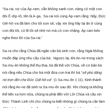
“Sa-rai, vợ của Áp-ram, vẫn không sanh con; nàng có một con
đòi Ê-díp-tô, tên là A-ga. Sa-rai nói cùng Áp-ram rằng: Nầy, Đức
Giê-hô-va đã làm cho tôi son sẻ, vậy xin ông hãy lại ăn ở cùng
con đòi tôi, có lẽ tôi sẽ nhờ nó mà có con chăng. Áp-ram bèn
nghe theo lời của Sa-rai.”
Sa-ra cho rằng Chúa đã ngăn cản bà sinh con, rằng Ngài không
muốn đáp ứng nhu cầu của bà. Ngược lại, khi An-ne trong sách
Sa-mu-ên không thể thụ thai, bà đã thề với Chúa, về cơ bản bà
nói rằng nếu Chúa cho bà một đứa con trai thì bà “
sẽ phú dâng
nó trọn đời cho Đức Giê-hô-va
” (1 Sa-mu-ên 1:11). Kinh thánh
nói rằng An-ne đã sinh ra Sa-mu-ên sau đó. Khi chúng ta không
thể tiến xa hơn nữa, chúng ta phải đến với Lời Chúa và cầu xin
Đức Thánh Linh chỉ cho chúng ta biết những gì chúng ta cần làm