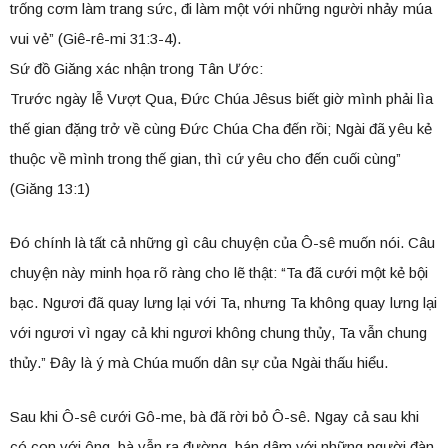
trống cơm làm trang sức, đi làm một với những người nhảy múa
vui vẻ” (Giê-rê-mi 31:3-4).
Sứ đồ Giăng xác nhận trong Tân Ước:
Trước ngày lễ Vượt Qua, Đức Chúa Jêsus biết giờ mình phải lìa
thế gian đặng trở về cùng Đức Chúa Cha đến rồi; Ngài đã yêu kẻ
thuộc về mình trong thế gian, thì cứ yêu cho đến cuối cùng”
(Giăng 13:1)
Đó chính là tất cả những gì câu chuyện của Ô-sê muốn nói. Câu
chuyện này minh họa rõ ràng cho lẽ thật: “Ta đã cưới một kẻ bội
bạc. Ngươi đã quay lưng lại với Ta, nhưng Ta không quay lưng lại
với ngươi vì ngay cả khi ngươi không chung thủy, Ta vẫn chung
thủy.” Đây là ý mà Chúa muốn dân sự của Ngài thấu hiểu.
Sau khi Ô-sê cưới Gô-me, bà đã rời bỏ Ô-sê. Ngay cả sau khi
có con với ông, bà vẫn ra đường, bán dâm với những người đàn