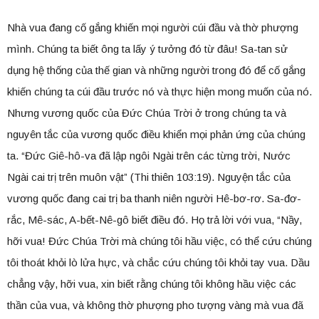
Nhà vua đang cố gắng khiến mọi người cúi đầu và thờ phượng
mình. Chúng ta biết ông ta lấy ý tưởng đó từ đâu! Sa-tan sử
dụng hệ thống của thế gian và những người trong đó để cố gắng
khiến chúng ta cúi đầu trước nó và thực hiện mong muốn của nó.
Nhưng vương quốc của Đức Chúa Trời ở trong chúng ta và
nguyên tắc của vương quốc điều khiển mọi phản ứng của chúng
ta. “Đức Giê-hô-va đã lập ngôi Ngài trên các từng trời, Nước
Ngài cai trị trên muôn vật” (Thi thiên 103:19). Nguyện tắc của
vương quốc đang cai trị ba thanh niên người Hê-bơ-rơ. Sa-đơ-
rắc, Mê-sác, A-bết-Nê-gô biết điều đó. Họ trả lời với vua, “Nầy,
hỡi vua! Đức Chúa Trời mà chúng tôi hầu việc, có thể cứu chúng
tôi thoát khỏi lò lửa hực, và chắc cứu chúng tôi khỏi tay vua. Dầu
chẳng vậy, hỡi vua, xin biết rằng chúng tôi không hầu việc các
thần của vua, và không thờ phượng pho tượng vàng mà vua đã