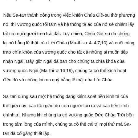
Nếu Sa-tan thành công trong việc khiến Chúa Giê-su thờ phượng
nó, thì vương quốc tối tăm và hệ thống tà ác của nó sẽ chiếm lấy
tất cả mọi người trên trái đất. Tuy nhiên, Chúa Giê-su đã chống
lại nó bằng lẽ thật của Lời Chúa (Ma-thi-ơ 4: 4,7,10) và cuối cùng
trao chìa khóa của vương quốc cho tất cả những ai muốn tiếp
nhận Ngài. Bây giờ Ngài đã ban cho chúng ta chìa khóa của
vương quốc Ngài (Ma-thi-ơ 16:19), chúng ta có thể kích hoạt
điều đó và chống lại ma quỷ bằng lẽ thật của Lời Chúa.
Sa-tan đứng sau một hệ thống đang kiểm soát nền kinh tế của
thế giới này, các tôn giáo do con người tạo ra và các tiến trình
chính trị. Nhưng khi chúng ta có vương quốc Đức Chúa Trời bên
trong tấm lòng của mình, chúng ta có thể cai trị mọi thứ mà Sa-
tan đã cố gắng thiết lập.