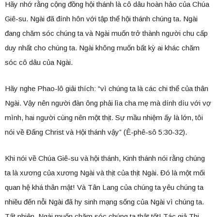
Hãy nhớ rằng cộng đồng hội thánh là cô dâu hoàn hảo của Chúa
Giê-su. Ngài đã đính hôn với tập thể hội thánh chúng ta. Ngài
đang chăm sóc chúng ta và Ngài muốn trở thành người chu cấp
duy nhất cho chúng ta. Ngài không muốn bất kỳ ai khác chăm
sóc cô dâu của Ngài.
Hãy nghe Phao-lô giải thích: “vì chúng ta là các chi thể của thân
Ngài. Vậy nên người đàn ông phải lìa cha mẹ mà dính díu với vợ
mình, hai người cùng nên một thịt. Sự mầu nhiệm ấy là lớn, tôi
nói về Đấng Christ và Hội thánh vậy” (Ê-phê-sô 5:30-32).
Khi nói về Chúa Giê-su và hội thánh, Kinh thánh nói rằng chúng
ta là xương của xương Ngài và thịt của thịt Ngài. Đó là một mối
quan hệ khá thân mật! Và Tân Lang của chúng ta yêu chúng ta
nhiều đến nỗi Ngài đã hy sinh mạng sống của Ngài vì chúng ta.
Tất nhiên, Ngài muốn chăm sóc chúng ta thật tốt! Tác giả Thi