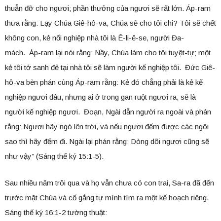
thuẫn đỡ cho ngươi; phần thưởng của ngươi sẽ rất lớn. Áp-ram
thưa rằng: Lạy Chúa Giê-hô-va, Chúa sẽ cho tôi chi? Tôi sẽ chết
không con, kẻ nối nghiệp nhà tôi là Ê-li-ê-se, người Đa-
mách. Áp-ram lại nói rằng: Nầy, Chúa làm cho tôi tuyệt-tự; một
kẻ tôi tớ sanh đẻ tại nhà tôi sẽ làm người kế nghiệp tôi. Đức Giê-
hô-va bèn phán cùng Áp-ram rằng: Kẻ đó chẳng phải là kẻ kế
nghiệp ngươi đâu, nhưng ai ở trong gan ruột ngươi ra, sẽ là
người kế nghiệp ngươi. Đoạn, Ngài dẫn người ra ngoài và phán
rằng: Ngươi hãy ngó lên trời, và nếu ngươi đếm được các ngôi
sao thì hãy đếm đi. Ngài lại phán rằng: Dòng dõi ngươi cũng sẽ
như vậy” (Sáng thế ký 15:1-5).
Sau nhiều năm trôi qua và họ vẫn chưa có con trai, Sa-ra đã đến
trước mặt Chúa và cố gắng tự mình tìm ra một kế hoạch riêng.
Sáng thế ký 16:1-2 tường thuật: