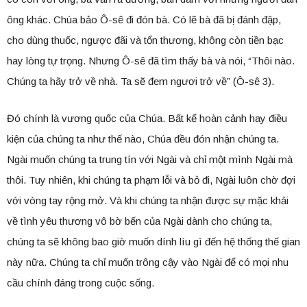
ông khác. Chúa bảo Ô-sê đi đón bà. Có lẽ bà đã bị đánh đập,
cho dùng thuốc, ngược đãi và tổn thương, không còn tiền bạc
hay lòng tự trọng. Nhưng Ô-sê đã tìm thấy bà và nói, “Thôi nào.
Chúng ta hãy trở về nhà. Ta sẽ đem ngươi trở về” (Ô-sê 3).
Đó chính là vương quốc của Chúa. Bất kể hoàn cảnh hay điều
kiện của chúng ta như thế nào, Chúa đều đón nhận chúng ta.
Ngài muốn chúng ta trung tín với Ngài và chỉ một mình Ngài mà
thôi. Tuy nhiên, khi chúng ta phạm lỗi và bỏ đi, Ngài luôn chờ đợi
với vòng tay rộng mở. Và khi chúng ta nhận được sự mặc khải
về tình yêu thương vô bờ bến của Ngài dành cho chúng ta,
chúng ta sẽ không bao giờ muốn dính líu gì đến hệ thống thế gian
này nữa. Chúng ta chỉ muốn trông cậy vào Ngài để có mọi nhu
cầu chính đáng trong cuộc sống.