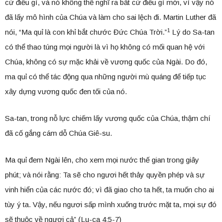
cứ điều gì, và nó không thể nghĩ ra bất cứ điều gì mới, vì vậy nó
đã lấy mô hình của Chúa và làm cho sai lệch đi. Martin Luther đã
1
nói, “Ma quỉ là con khỉ bắt chước Đức Chúa Trời.”
Lý do Sa-tan
có thể thao túng mọi người là vì họ không có mối quan hệ với
Chúa, không có sự mặc khải về vương quốc của Ngài. Do đó,
ma quỉ có thể tác động qua những người mù quáng để tiếp tục
xây dựng vương quốc đen tối của nó.
Sa-tan, trong nỗ lực chiếm lấy vương quốc của Chúa, thậm chí
đã cố gắng cám dỗ Chúa Giê-su.
Ma quỉ đem Ngài lên, cho xem mọi nước thế gian trong giây
phút; và nói rằng: Ta sẽ cho ngươi hết thảy quyền phép và sự
vinh hiển của các nước đó; vì đã giao cho ta hết, ta muốn cho ai
tùy ý ta. Vậy, nếu ngươi sấp mình xuống trước mặt ta, mọi sự đó
sẽ thuộc về ngươi cả” (Lu-ca 4:5-7)