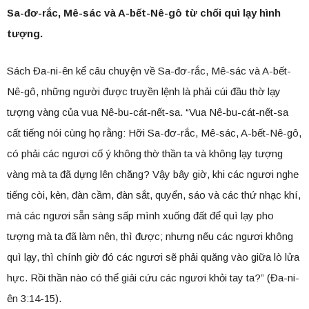
Sa-đơ-rắc, Mê-sác và A-bết-Nê-gô
từ chối quì lạy hình
tượng.
Sách Đa-ni-ên kể câu chuyện về Sa-đơ-rắc, Mê-sác và A-bết-
Nê-gô, những người được truyền lệnh là phải cúi đầu thờ lạy
tượng vàng của vua Nê-bu-cát-nết-sa. “Vua Nê-bu-cát-nết-sa
cất tiếng nói cùng họ rằng: Hỡi Sa-đơ-rắc, Mê-sác, A-bết-Nê-gô,
có phải các ngươi cố ý không thờ thần ta và không lạy tượng
vàng mà ta đã dựng lên chăng? Vậy bây giờ, khi các ngươi nghe
tiếng còi, kèn, đàn cầm, đàn sắt, quyển, sáo và các thứ nhạc khí,
mà các ngươi sẵn sàng sấp mình xuống đất để quì lạy pho
tượng mà ta đã làm nên, thì được; nhưng nếu các ngươi không
quì lạy, thì chính giờ đó các ngươi sẽ phải quăng vào giữa lò lửa
hực. Rồi thần nào có thể giải cứu các ngươi khỏi tay ta?” (Đa-ni-
ên 3:14-15).