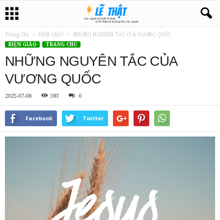
Trang Chủ
BIỆN GIÁO
NHỮNG NGUYÊN TẮC CỦA VƯƠNG QUỐC
BIỆN GIÁO
TRANG CHỦ
NHỮNG NGUYÊN TẮC CỦA
VƯƠNG QUỐC
2025-07-08
383
0
Facebook
Twitter