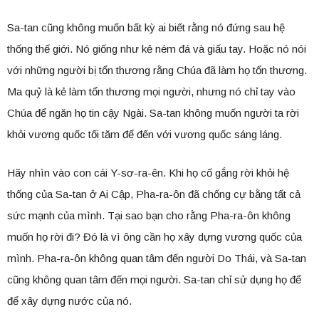
Sa-tan cũng không muốn bất kỳ ai biết rằng nó đứng sau hệ
thống thế giới. Nó giống như kẻ ném đá và giấu tay. Hoặc nó nói
với những người bị tổn thương rằng Chúa đã làm họ tổn thương.
Ma quỷ là kẻ làm tổn thương mọi người, nhưng nó chỉ tay vào
Chúa để ngăn họ tin cậy Ngài. Sa-tan không muốn người ta rời
khỏi vương quốc tối tăm để đến với vương quốc sáng láng.
Hãy nhìn vào con cái Y-sơ-ra-ên. Khi họ cố gắng rời khỏi hệ
thống của Sa-tan ở Ai Cập, Pha-ra-ôn đã chống cự bằng tất cả
sức mạnh của mình. Tại sao bạn cho rằng Pha-ra-ôn không
muốn họ rời đi? Đó là vì ông cần họ xây dựng vương quốc của
mình. Pha-ra-ôn không quan tâm đến người Do Thái, và Sa-tan
cũng không quan tâm đến mọi người. Sa-tan chỉ sử dụng họ để
để xây dựng nước của nó.