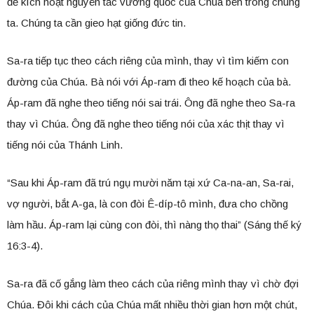
để kích hoạt nguyên tắc vương quốc của Chúa bên trong chúng
ta. Chúng ta cần gieo hạt giống đức tin.
Sa-ra tiếp tục theo cách riêng của mình, thay vì tìm kiếm con
đường của Chúa. Bà nói với Áp-ram đi theo kế hoạch của bà.
Áp-ram đã nghe theo tiếng nói sai trái. Ông đã nghe theo Sa-ra
thay vì Chúa. Ông đã nghe theo tiếng nói của xác thịt thay vì
tiếng nói của Thánh Linh.
“Sau khi Áp-ram đã trú ngụ mười năm tại xứ Ca-na-an, Sa-rai,
vợ người, bắt A-ga, là con đòi Ê-díp-tô mình, đưa cho chồng
làm hầu. Áp-ram lại cùng con đòi, thì nàng thọ thai” (Sáng thế ký
16:3-4).
Sa-ra đã cố gắng làm theo cách của riêng mình thay vì chờ đợi
Chúa. Đôi khi cách của Chúa mất nhiều thời gian hơn một chút,