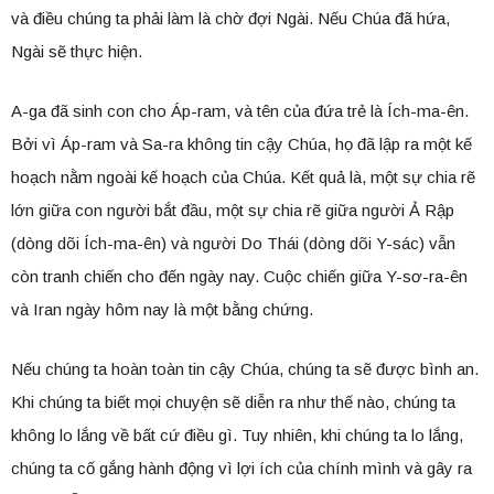
và điều chúng ta phải làm là chờ đợi Ngài. Nếu Chúa đã hứa,
Ngài sẽ thực hiện.
A-ga đã sinh con cho Áp-ram, và tên của đứa trẻ là Ích-ma-ên.
Bởi vì Áp-ram và Sa-ra không tin cậy Chúa, họ đã lập ra một kế
hoạch nằm ngoài kế hoạch của Chúa. Kết quả là, một sự chia rẽ
lớn giữa con người bắt đầu, một sự chia rẽ giữa người Ả Rập
(dòng dõi Ích-ma-ên) và người Do Thái (dòng dõi Y-sác) vẫn
còn tranh chiến cho đến ngày nay. Cuộc chiến giữa Y-sơ-ra-ên
và Iran ngày hôm nay là một bằng chứng.
Nếu chúng ta hoàn toàn tin cậy Chúa, chúng ta sẽ được bình an.
Khi chúng ta biết mọi chuyện sẽ diễn ra như thế nào, chúng ta
không lo lắng về bất cứ điều gì. Tuy nhiên, khi chúng ta lo lắng,
chúng ta cố gắng hành động vì lợi ích của chính mình và gây ra