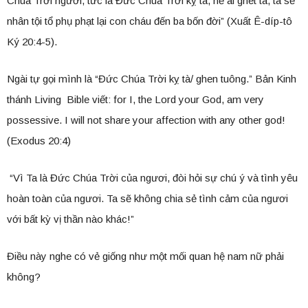
Chúa Trời ngươi, tức là Đức Chúa Trời kỵ tà, hễ ai ghét ta, ta sẽ
nhân tội tổ phụ phạt lại con cháu đến ba bốn đời” (Xuất Ê-díp-tô
Ký 20:4-5).
Ngài tự gọi mình là “Đức Chúa Trời kỵ tà/ ghen tuông.” Bản Kinh
thánh Living Bible viết: for I, the Lord your God, am very
possessive. I will not share your affection with any other god!
(Exodus 20:4)
“Vì Ta là Đức Chúa Trời của ngươi, đòi hỏi sự chú ý và tình yêu
hoàn toàn của ngươi. Ta sẽ không chia sẻ tình cảm của ngươi
với bất kỳ vị thần nào khác!”
Điều này nghe có vẻ giống như một mối quan hệ nam nữ phải
không?