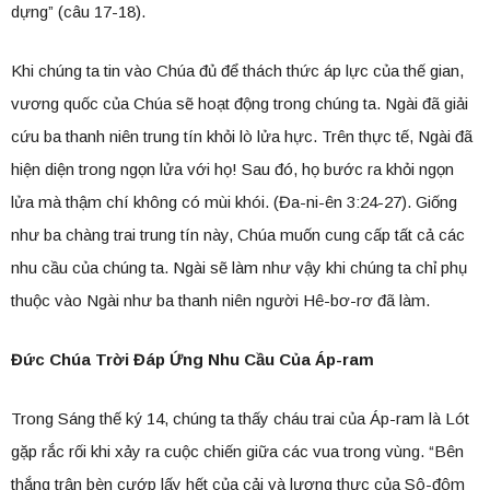
dựng” (câu 17-18).
Khi chúng ta tin vào Chúa đủ để thách thức áp lực của thế gian,
vương quốc của Chúa sẽ hoạt động trong chúng ta. Ngài đã giải
cứu ba thanh niên trung tín khỏi lò lửa hực. Trên thực tế, Ngài đã
hiện diện trong ngọn lửa với họ! Sau đó, họ bước ra khỏi ngọn
lửa mà thậm chí không có mùi khói. (Đa-ni-ên 3:24-27). Giống
như ba chàng trai trung tín này, Chúa muốn cung cấp tất cả các
nhu cầu của chúng ta. Ngài sẽ làm như vậy khi chúng ta chỉ phụ
thuộc vào Ngài như ba thanh niên người Hê-bơ-rơ đã làm.
Đức Chúa Trời Đáp Ứng Nhu Cầu Của Áp-ram
Trong Sáng thế ký 14, chúng ta thấy cháu trai của Áp-ram là Lót
gặp rắc rối khi xảy ra cuộc chiến giữa các vua trong vùng. “Bên
thắng trận bèn cướp lấy hết của cải và lương thực của Sô-đôm