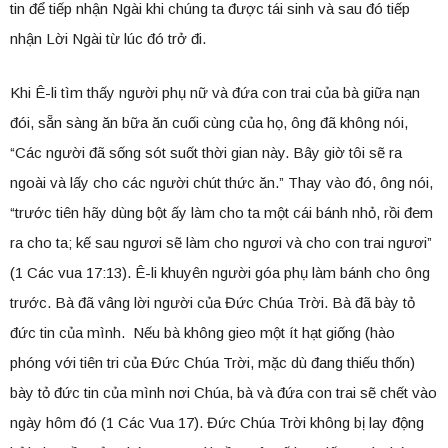
tin để tiếp nhận Ngài khi chúng ta được tái sinh và sau đó tiếp
nhận Lời Ngài từ lúc đó trở đi.
Khi Ê-li tìm thấy người phụ nữ và đứa con trai của bà giữa nạn
đói, sẵn sàng ăn bữa ăn cuối cùng của họ, ông đã không nói,
“Các người đã sống sót suốt thời gian này. Bây giờ tôi sẽ ra
ngoài và lấy cho các người chút thức ăn.” Thay vào đó, ông nói,
“trước tiên hãy dùng bột ấy làm cho ta một cái bánh nhỏ, rồi đem
ra cho ta; kế sau ngươi sẽ làm cho ngươi và cho con trai ngươi”
(1 Các vua 17:13). Ê-li khuyên người góa phụ làm bánh cho ông
trước. Bà đã vâng lời người của Đức Chúa Trời. Bà đã bày tỏ
đức tin của mình. Nếu bà không gieo một ít hạt giống (hào
phóng với tiên tri của Đức Chúa Trời, mặc dù đang thiếu thốn)
bày tỏ đức tin của mình nơi Chúa, bà và đứa con trai sẽ chết vào
ngày hôm đó (1 Các Vua 17). Đức Chúa Trời không bị lay động