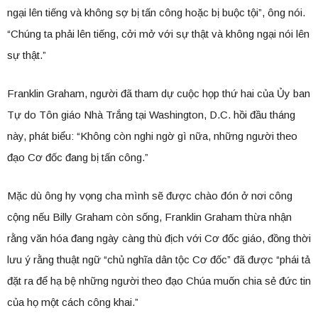
ngại lên tiếng và không sợ bị tấn công hoặc bị buộc tội”, ông nói.
“Chúng ta phải lên tiếng, cởi mở với sự thật và không ngại nói lên
sự thật.”
Franklin Graham, người đã tham dự cuộc họp thứ hai của Ủy ban
Tự do Tôn giáo Nhà Trắng tại Washington, D.C. hồi đầu tháng
này, phát biểu: “Không còn nghi ngờ gì nữa, những người theo
đạo Cơ đốc đang bị tấn công.”
Mặc dù ông hy vọng cha mình sẽ được chào đón ở nơi công
cộng nếu Billy Graham còn sống, Franklin Graham thừa nhận
rằng văn hóa đang ngày càng thù địch với Cơ đốc giáo, đồng thời
lưu ý rằng thuật ngữ “chủ nghĩa dân tộc Cơ đốc” đã được “phái tả
đặt ra để hạ bệ những người theo đạo Chúa muốn chia sẻ đức tin
của họ một cách công khai.”