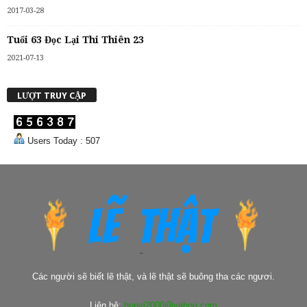
2017-03-28
Tuổi 63 Đọc Lại Thi Thiên 23
2021-07-13
LƯỢT TRUY CẬP
Users Today : 507
Các người sẽ biết lẽ thật, và lẽ thật sẽ buông tha các ngươi.
Liên hệ:
honvi2000@yahoo.com