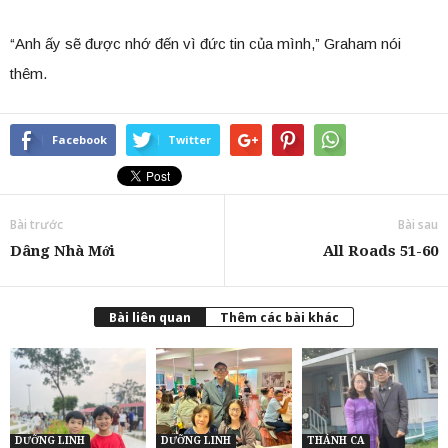
“Anh ấy sẽ được nhớ đến vì đức tin của mình,” Graham nói
thêm.
Facebook
Twitter
Bài trước
Bài sau
Dâng Nhà Mới
All Roads 51-60
Bài liên quan
Thêm các bài khác
DƯỠNG LINH
DƯỠNG LINH
THÁNH CA