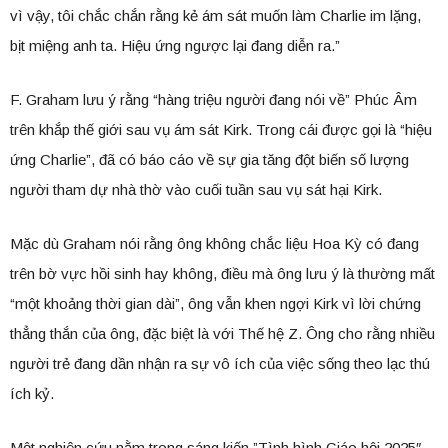
vì vậy, tôi chắc chắn rằng kẻ ám sát muốn làm Charlie im lặng,
bịt miệng anh ta. Hiệu ứng ngược lại đang diễn ra.”
F. Graham lưu ý rằng “hàng triệu người đang nói về” Phúc Âm
trên khắp thế giới sau vụ ám sát Kirk. Trong cái được gọi là “hiệu
ứng Charlie”, đã có báo cáo về sự gia tăng đột biến số lượng
người tham dự nhà thờ vào cuối tuần sau vụ sát hại Kirk.
Mặc dù Graham nói rằng ông không chắc liệu Hoa Kỳ có đang
trên bờ vực hồi sinh hay không, điều mà ông lưu ý là thường mất
“một khoảng thời gian dài”, ông vẫn khen ngợi Kirk vì lời chứng
thẳng thắn của ông, đặc biệt là với Thế hệ Z. Ông cho rằng nhiều
người trẻ đang dần nhận ra sự vô ích của việc sống theo lạc thú
ích kỷ.
Một nghiên cứu nằm trong sáng kiến ​​”Tình hình Giáo hội 2025″