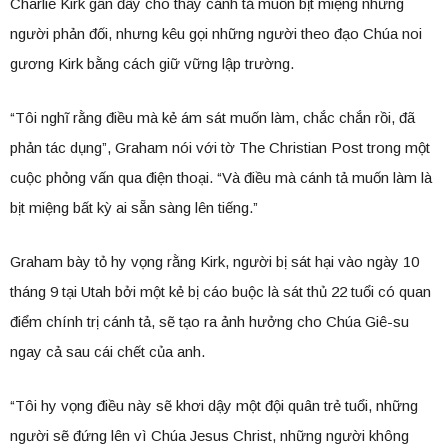
Charlie Kirk gần đây cho thấy cánh tả muốn bịt miệng những
người phản đối, nhưng kêu gọi những người theo đạo Chúa noi
gương Kirk bằng cách giữ vững lập trường.
“Tôi nghĩ rằng điều mà kẻ ám sát muốn làm, chắc chắn rồi, đã
phản tác dụng”, Graham nói với tờ The Christian Post trong một
cuộc phỏng vấn qua điện thoại. “Và điều mà cánh tả muốn làm là
bịt miệng bất kỳ ai sẵn sàng lên tiếng.”
Graham bày tỏ hy vọng rằng Kirk, người bị sát hại vào ngày 10
tháng 9 tại Utah bởi một kẻ bị cáo buộc là sát thủ 22 tuổi có quan
điểm chính trị cánh tả, sẽ tạo ra ảnh hưởng cho Chúa Giê-su
ngay cả sau cái chết của anh.
“Tôi hy vọng điều này sẽ khơi dậy một đội quân trẻ tuổi, những
người sẽ đứng lên vì Chúa Jesus Christ, những người không