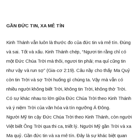
GẦN ĐỨC TIN, XA MÊ TÍN
Kinh Thánh vẫn luôn là thước đo của đức tin và mê tín. Đúng
và sai. Tốt và xấu. Kinh Thánh chép, “Ngươi tin rằng chỉ có
một Đức Chúa Trời mà thôi, ngươi tin phải; ma quỉ cũng tin
như vậy và run sợ” (Gia-cơ 2:19). Câu nầy cho thấy Ma Quỷ
còn tin Trời và sợ Trời huống gì chúng ta. Vậy mà vẫn có
nhiều người không biết Trời, không tin Trời, không thờ Trời.
Có sự khác nhau to lớn giữa Đức Chúa Trời theo Kinh Thánh
và ý niệm Trời của văn hóa và tín ngưỡng Á Đông.
Người Mỹ tin cậy Đức Chúa Trời theo Kinh Thánh, còn người
Việt biết Ông Trời qua thi ca, triết lý. Người Mỹ gần Trời và xa
Ma quỷ. Gần đức tin và xa mê tín. Đây là sự khác biệt quan