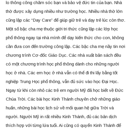
lo thông công chăm sóc bạn và bảo vệ đức tin của bạn. Nhà
thờ được xây dựng nhiều như trường học. Nhiều nhà thờ lớn
cũng lập các “Day Care” để giúp giữ trẻ và dạy trẻ lúc còn thơ.
Một số bậc cha mẹ thuộc giới tri thức cũng lập các lớp học
phổ thông ngay tại nhà mình để dạy kiến thức cho con, không
cần đưa con đến trường công lập. Các bậc cha mẹ nầy tin nơi
chương trình Cơ-đốc Giáo Dục. Các nhà xuất bản sách đều
có một chương trình học phổ thông dành cho những người
học ở nhà. Các em học ở nhà vẫn có thể đi thi lấy bằng tốt
nghiệp Trung Học phổ thông, vẫn đủ sức vào học Đại Học.
Ngay từ khi còn nhỏ các trẻ em người Mỹ đã học biết về Đức
Chúa Trời. Các bài học Kinh Thánh chuyên chở những giáo
huấn, những bài học lịch sử về mối quan hệ giữa Trời và
người. Người Mỹ in rất nhiều Kinh Thánh, đủ các bản dịch
thích hợp với từng lứa tuổi. Ai cũng có quyển Kinh Thánh để