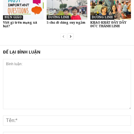
BIỆN GIÁO
DƯỠNG LINH
DƯỠNG LINH
Viết gì trên mạng xã
5 chủ đề đáng suy ngẫm
KHAO KHÁT ĐẦY DẪY
hội?
ĐỨC THÁNH LINH
ĐỂ LẠI BÌNH LUẬN