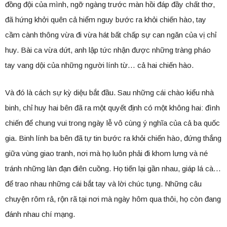
đồng đội của mình, ngỡ ngàng trước màn hồi đáp đầy chất thơ,
đã hứng khởi quên cả hiểm nguy bước ra khỏi chiến hào, tay
cầm cành thông vừa đi vừa hát bất chấp sự can ngăn của vị chỉ
huy. Bài ca vừa dứt, anh lập tức nhận được những tràng pháo
tay vang dội của những người lính từ… cả hai chiến hào.
Và đó là cách sự kỳ diệu bắt đầu. Sau những cái chào kiểu nhà
binh, chỉ huy hai bên đã ra một quyết định có một không hai: đình
chiến để chung vui trong ngày lễ vô cùng ý nghĩa của cả ba quốc
gia. Binh lính ba bên đã tự tin bước ra khỏi chiến hào, đứng thắng
giữa vùng giao tranh, nơi mà họ luôn phải đi khom lưng và né
tránh những làn đạn điên cuồng. Họ tiến lại gần nhau, giáp lá cà…
để trao nhau những cái bắt tay và lời chúc tụng. Những câu
chuyện rôm rả, rộn rã tại nơi mà ngày hôm qua thôi, họ còn đang
đánh nhau chí mạng.