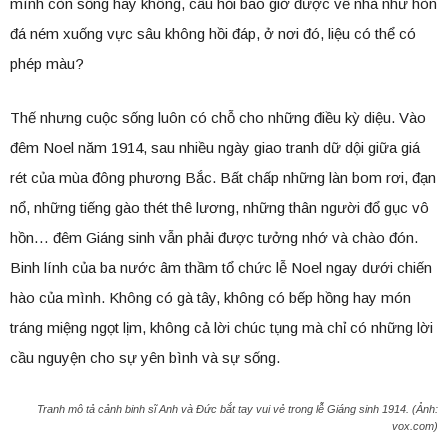
mình còn sống hay không, câu hỏi bao giờ được về nhà như hòn
đá ném xuống vực sâu không hồi đáp, ở nơi đó, liệu có thể có
phép màu?
Thế nhưng cuộc sống luôn có chỗ cho những điều kỳ diệu. Vào
đêm Noel năm 1914, sau nhiều ngày giao tranh dữ dội giữa giá
rét của mùa đông phương Bắc. Bất chấp những làn bom rơi, đạn
nổ, những tiếng gào thét thê lương, những thân người đổ gục vô
hồn… đêm Giáng sinh vẫn phải được tưởng nhớ và chào đón.
Binh lính của ba nước âm thầm tổ chức lễ Noel ngay dưới chiến
hào của mình. Không có gà tây, không có bếp hồng hay món
tráng miệng ngọt lịm, không cả lời chúc tụng mà chỉ có những lời
cầu nguyện cho sự yên bình và sự sống.
Tranh mô tả cảnh binh sĩ Anh và Đức bắt tay vui vẻ trong lễ Giáng sinh 1914. (Ảnh:
vox.com)