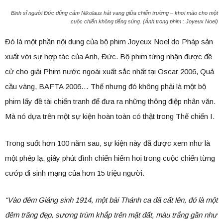
Binh sĩ người Đức dũng cảm Nikolaus hát vang giữa chiến trường – khơi mào cho một
cuộc chiến không tiếng súng. (Ảnh trong phim :
Joyeux Noel)
Đó là một phần nội dung của bộ phim Joyeux Noel do Pháp sản
xuất với sự hợp tác của Anh, Đức. Bộ phim từng nhận được đề
cử cho giải Phim nước ngoài xuất sắc nhất tại Oscar 2006, Quả
cầu vàng, BAFTA 2006… Thế nhưng đó không phải là một bộ
phim lấy đề tài chiến tranh để đưa ra những thông điệp nhân văn.
Mà nó dựa trên một sự kiện hoàn toàn có thật trong Thế chiến I.
Trong suốt hơn 100 năm sau, sự kiện này đã được xem như là
một phép lạ, giây phút đình chiến hiếm hoi trong cuộc chiến từng
cướp đi sinh mạng của hơn 15 triệu người.
“Vào đêm Giáng sinh 1914, một bài Thánh ca đã cất lên, đó là một
đêm trăng đẹp, sương trùm khắp trên mặt đất, màu trắng gần như