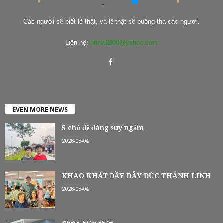
Các người sẽ biết lẽ thật, và lẽ thật sẽ buông tha các ngươi.
Liên hệ:
honvi2000@yahoo.com
EVEN MORE NEWS
5 chủ đề đáng suy ngẫm
2026-08-04
KHAO KHÁT ĐẦY DẪY ĐỨC THÁNH LINH
2026-08-04