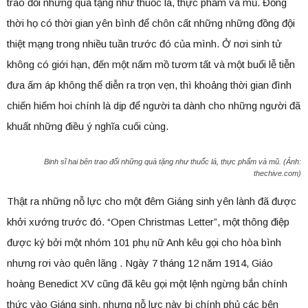
trao đổi những quà tặng như thuốc lá, thực phẩm và mũ. Đồng
thời họ có thời gian yên bình để chôn cất những những đồng đội
thiệt mạng trong nhiều tuần trước đó của mình. Ở nơi sinh tử
không có giới hạn, đến một nấm mồ tươm tất và một buổi lễ tiễn
đưa ấm áp không thể diễn ra trọn vẹn, thì khoảng thời gian đình
chiến hiếm hoi chính là dịp để người ta dành cho những người đã
khuất những điều ý nghĩa cuối cùng.
Binh sĩ hai bên trao đổi những quà tặng như thuốc lá, thực phẩm và mũ. (Ảnh:
thechive.com)
Thật ra những nỗ lực cho một đêm Giáng sinh yên lành đã được
khởi xướng trước đó. “Open Christmas Letter”, một thông điệp
được ký bởi một nhóm 101 phụ nữ Anh kêu gọi cho hòa bình
nhưng rơi vào quên lãng . Ngày 7 tháng 12 năm 1914, Giáo
hoàng Benedict XV cũng đã kêu gọi một lệnh ngừng bắn chính
thức vào Giáng sinh, nhưng nỗ lực này bị chính phủ các bên