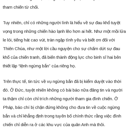
tham chiến từ chối.
Tuy nhiên, chỉ có những người lính là hiểu về sự đau khổ tuyệt
vọng trong những chiến hào lạnh lẽo hơn ai hết. Như một mồi lửa
le lói, tiếng hát cao vút, tràn ngập tình yêu và biết ơn đối với
Thiên Chúa, như một lời cầu nguyện cho sự chấm dứt sự đau
khổ của chiến tranh, đã biến thành động lực cho binh sĩ hai bên
thiết lập “lệnh ngừng bắn” của riêng họ.
Trên thực tế, tin tức về vụ ngừng bắn đã bị kiểm duyệt vào thời
đó. Ở Đức, tuyệt nhiên không có bài báo nữa đăng tin và người
ta thậm chỉ còn chỉ trích những người tham gia đình chiến. Ở
Pháp, báo chí bị chặn đứng không cho đưa tin về cuộc ngừng
bắn và chỉ khẳng định trong tuyên bố chính thức rằng việc đình
chiến chỉ diễn ra ở các khu vực của quân Anh mà thôi.