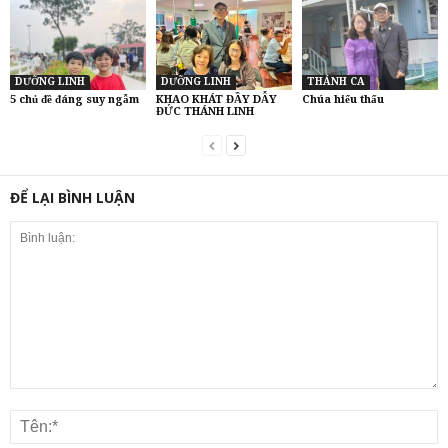
DƯỠNG LINH
DƯỠNG LINH
THÁNH CA
5 chủ đề đáng suy ngẫm
KHAO KHÁT ĐẦY DẪY
Chúa hiểu thấu
ĐỨC THÁNH LINH
ĐỂ LẠI BÌNH LUẬN