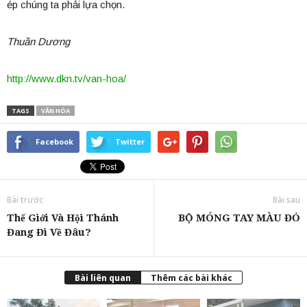
ép chúng ta phải lựa chọn.
Thuần Dương
http://www.dkn.tv/van-hoa/
TAGS
VĂN HÓA
Facebook
Twitter
Bài trước
Bài sau
Thế Giới Và Hội Thánh
BỘ MÓNG TAY MÀU ĐỎ
Đang Đi Về Đâu?
Bài liên quan
Thêm các bài khác