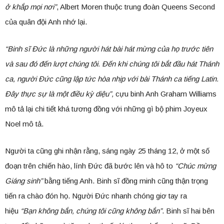
ở khắp mọi nơi”
, Albert Moren thuộc trung đoàn Queens Second
của quân đội Anh nhớ lại.
“Binh sĩ Đức là những người hát bài hát mừng của họ trước tiên
và sau đó đến lượt chúng tôi. Đến khi chúng tôi bắt đầu hát Thánh
ca, người Đức cũng lập tức hòa nhịp với bài Thánh ca tiếng Latin.
Đây thực sự là một điều kỳ diệu”,
cựu binh Anh Graham Williams
mô tả lại chi tiết khá tương đồng với những gì bộ phim Joyeux
Noel mô tả.
Người ta cũng ghi nhận rằng, sáng ngày 25 tháng 12, ở một số
đoạn trên chiến hào, lính Đức đã bước lên và hô to
“Chúc mừng
Giáng sinh”
bằng tiếng Anh. Binh sĩ đồng minh cũng thận trọng
tiến ra chào đón họ. Người Đức nhanh chóng giơ tay ra
hiệu
“Bạn không bắn, chúng tôi cũng không bắn”
. Binh sĩ hai bên