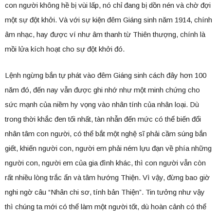
con người không hề bị vùi lấp, nó chỉ đang bị dồn nén và chờ đợi
một sự đột khởi. Và với sự kiện đêm Giáng sinh năm 1914, chính
âm nhạc, hay được ví như âm thanh từ Thiên thượng, chính là
mồi lửa kích hoạt cho sự đột khởi đó.
Lệnh ngừng bắn tự phát vào đêm Giáng sinh cách đây hơn 100
năm đó, đến nay vẫn được ghi nhớ như một minh chứng cho
sức mạnh của niềm hy vọng vào nhân tính của nhân loại. Dù
trong thời khắc đen tối nhất, tàn nhẫn đến mức có thể biến đổi
nhân tâm con người, có thể bắt một nghệ sĩ phải cầm súng bắn
giết, khiến người con, người em phải ném lựu đạn về phía những
người con, người em của gia đình khác, thì con người vẫn còn
rất nhiều lòng trắc ẩn và tâm hướng Thiện. Vì vậy, đừng bao giờ
nghi ngờ câu “Nhân chi sơ, tính bản Thiện”. Tin tưởng như vậy
thì chúng ta mới có thể làm một người tốt, dù hoàn cảnh có thể