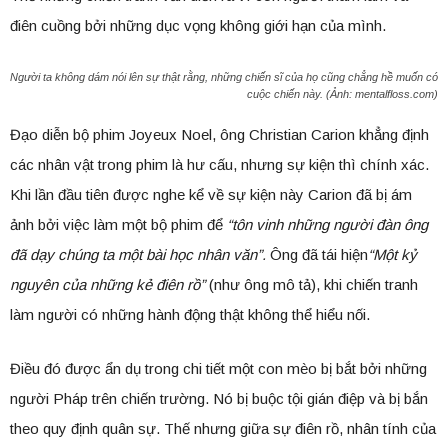
điên cuồng bởi những dục vọng không giới hạn của mình.
Người ta không dám nói lên sự thật rằng, những chiến sĩ của họ cũng chẳng hề muốn có
cuộc chiến này. (Ảnh: mentalfloss.com)
Đạo diễn bộ phim Joyeux Noel, ông Christian Carion khẳng định
các nhân vật trong phim là hư cấu, nhưng sự kiện thì chính xác.
Khi lần đầu tiên được nghe kể về sự kiện này Carion đã bị ám
ảnh bởi việc làm một bộ phim để
“tôn vinh những người đàn ông
đã dạy chúng ta một bài học nhân văn”.
Ông đã tái hiện
“Một kỷ
nguyên của những kẻ điên rồ”
(như ông mô tả), khi chiến tranh
làm người có những hành động thật không thể hiểu nối.
Điều đó được ẩn dụ trong chi tiết một con mèo bị bắt bởi những
người Pháp trên chiến trường. Nó bị buộc tội gián điệp và bị bắn
theo quy định quân sự. Thế nhưng giữa sự điên rồ, nhân tính của