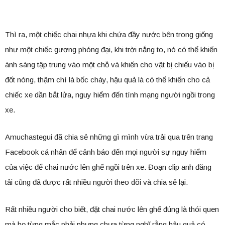
Thì ra, một chiếc chai nhựa khi chứa đầy nước bên trong giống
như một chiếc gương phóng đại, khi trời nắng to, nó có thể khiến
ánh sáng tập trung vào một chỗ và khiến cho vật bị chiếu vào bị
đốt nóng, thậm chí là bốc cháy, hậu quả là có thể khiến cho cả
chiếc xe dần bắt lửa, nguy hiểm đến tính mạng người ngồi trong
xe.
Amuchastegui đã chia sẻ những gì mình vừa trải qua trên trang
Facebook cá nhân để cảnh báo đến mọi người sự nguy hiểm
của việc để chai nước lên ghế ngồi trên xe. Đoạn clip anh đăng
tải cũng đã được rất nhiều người theo dõi và chia sẻ lại.
Rất nhiều người cho biết, đặt chai nước lên ghế đúng là thói quen
mà họ từng mắc phải nhưng chưa từng nghĩ rằng hậu quả có