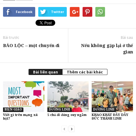
Facebook
Twitter
Bài trước
Bài sau
BẢO LỘC – một chuyến đi
Nếu không gặp lại ở thế
gian
Bài liên quan
Thêm các bài khác
BIỆN GIÁO
DƯỠNG LINH
DƯỠNG LINH
Viết gì trên mạng xã
5 chủ đề đáng suy ngẫm
KHAO KHÁT ĐẦY DẪY
hội?
ĐỨC THÁNH LINH