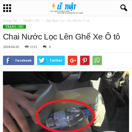
Trang Chủ
TRANG CHỦ
Chai Nước Lọc Lên Ghế Xe Ô tô
TRANG CHỦ
Chai Nước Lọc Lên Ghế Xe Ô tô
2018-04-30
1111
0
Facebook
Twitter