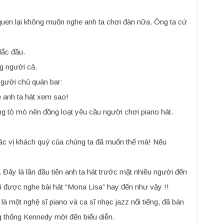
quen lại không muốn nghe anh ta chơi đàn nữa. Ông ta cứ
lắc đầu.
g người cả.
gười chủ quán bar:
e anh ta hát xem sao!
 tò mò nên đồng loạt yêu cầu người chơi piano hát.
các vị khách quý của chúng ta đã muốn thế mà! Nếu
Đây là lần đầu tiên anh ta hát trước mặt nhiều người đến
ời được nghe bài hát “Mona Lisa” hay đến như vậy !!
là một nghệ sĩ piano và ca sĩ nhạc jazz nổi tiếng, đã bán
g thống Kennedy mời đến biểu diễn.