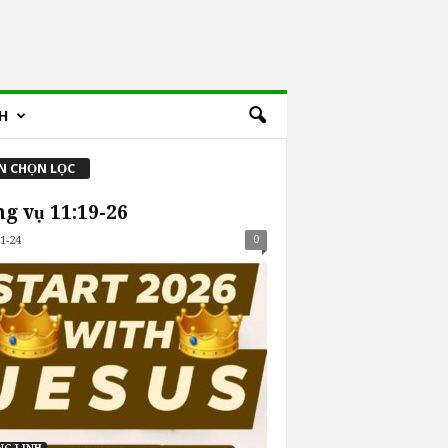
H
N CHỌN LỌC
g vụ 11:19-26
0
1-24