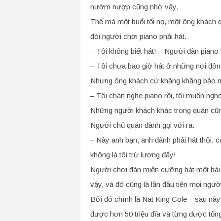
nườm nượp cũng nhờ vậy.
Thế mà một buổi tối nọ, một ông khách 
đòi người chơi piano phải hát.
– Tôi không biết hát! – Người đàn piano 
– Tôi chưa bao giờ hát ở những nơi đôn
Nhưng ông khách cứ khăng khăng bảo n
– Tôi chán nghe piano rồi, tôi muốn ngh
Những người khách khác trong quán cũng
Người chủ quán đành gọi với ra:
– Này anh bạn, anh đành phải hát thôi, 
không là tôi trừ lương đấy!
Người chơi đàn miễn cưỡng hát một bài. 
vậy, và đó cũng là lần đầu tiên mọi ngư
Bởi đó chính là Nat King Cole – sau này 
được hơn 50 triệu đĩa và từng được tổn