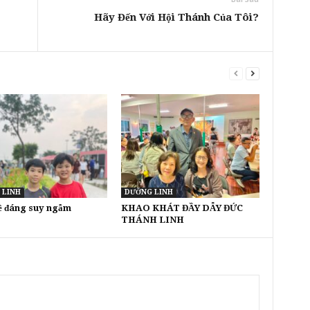
Hãy Đến Với Hội Thánh Của Tôi?
 LINH
DƯỠNG LINH
đề đáng suy ngẫm
KHAO KHÁT ĐẦY DẪY ĐỨC
THÁNH LINH