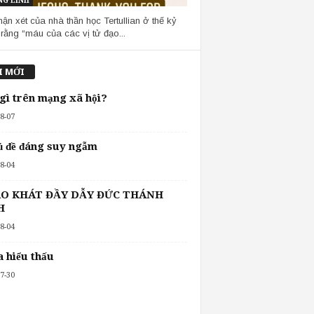
G LINH
hận xét của nhà thần học Tertullian ở thế kỷ
 rằng “máu của các vị tử đạo...
I MỚI
 gì trên mạng xã hội?
8-07
ủ đề đáng suy ngẫm
8-04
O KHÁT ĐẦY DẪY ĐỨC THÁNH
H
8-04
 hiểu thấu
7-30