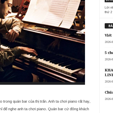
DƯỠN
Lời n
thứ 2
BÀ
Viết
2026-0
5 ch
2026-0
KHA
LIN
2026-0
Chúa
2026-0
rong quán bar của thị trấn. Anh ta chơi piano rất hay,
hỉ để nghe anh ta chơi piano. Quán bar cứ đông khách