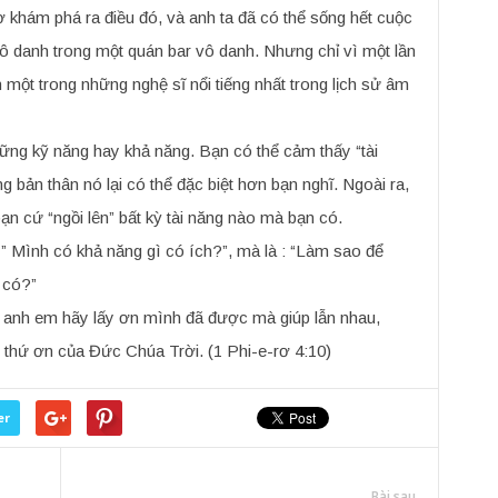
ờ khám phá ra điều đó, và anh ta đã có thể sống hết cuộc
ô danh trong một quán bar vô danh. Nhưng chỉ vì một lần
 một trong những nghệ sĩ nổi tiếng nhất trong lịch sử âm
ững kỹ năng hay khả năng. Bạn có thể cảm thấy “tài
 bản thân nó lại có thể đặc biệt hơn bạn nghĩ. Ngoài ra,
n cứ “ngồi lên” bất kỳ tài năng nào mà bạn có.
 ” Mình có khả năng gì có ích?”, mà là : “Làm sao để
 có?”
nh em hãy lấy ơn mình đã được mà giúp lẫn nhau,
c thứ ơn của Đức Chúa Trời. (1 Phi-e-rơ 4:10)
er
Bài sau