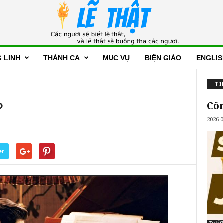
 LINH
THÁNH CA
MỤC VỤ
BIỆN GIÁO
ENGLIS
TI
?
Côn
2026-0
er