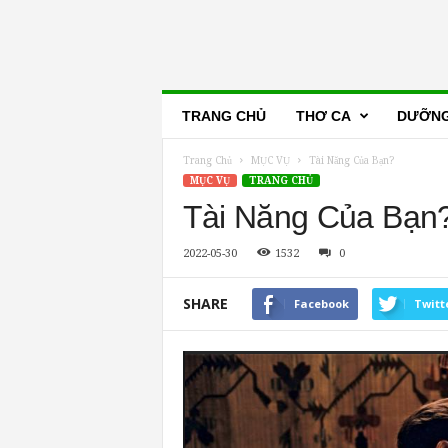
Lẽ
TRANG CHỦ
THƠ CA
DƯỠNG
Thật
Trang Chủ
MỤC VỤ
Tài Năng Của Bạn?
MỤC VỤ
TRANG CHỦ
Tài Năng Của Bạn
2022-05-30
1532
0
SHARE
Facebook
Twitt