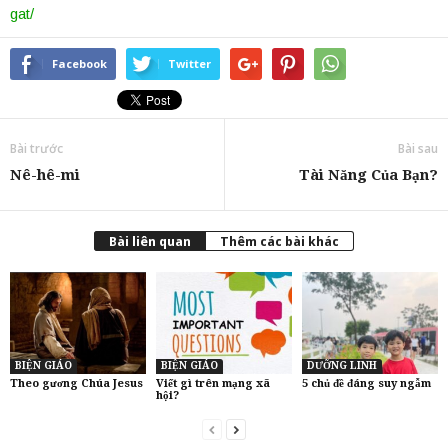
gat/
Facebook
Twitter
Bài trước
Bài sau
Nê-hê-mi
Tài Năng Của Bạn?
Bài liên quan
Thêm các bài khác
BIỆN GIÁO
BIỆN GIÁO
DƯỠNG LINH
Theo gương Chúa Jesus
Viết gì trên mạng xã
5 chủ đề đáng suy ngẫm
hội?