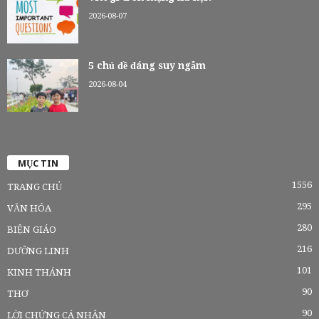
2026-08-07
5 chủ đề đáng suy ngẫm
2026-08-04
MỤC TIN
1556
TRANG CHỦ
295
VĂN HÓA
280
BIỆN GIÁO
216
DƯỠNG LINH
101
KINH THÁNH
90
THƠ
90
LỜI CHỨNG CÁ NHÂN