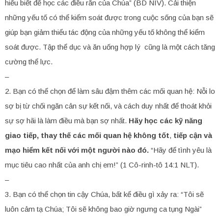
hiểu biết để học các điều răn của Chúa” (BD NIV). Cải thiện
những yếu tố có thể kiểm soát được trong cuộc sống của bạn sẽ
giúp bạn giảm thiểu tác động của những yếu tố không thể kiểm
soát được. Tập thể dục và ăn uống hợp lý cũng là một cách tăng
cường thể lực.
–
2. Bạn có thể chọn để làm sâu đậm thêm các mối quan hệ: Nỗi lo
sợ bị từ chối ngăn cản sự kết nối, và cách duy nhất để thoát khỏi
sự sợ hãi là làm điều mà bạn sợ nhất.
Hãy học các kỹ năng
giao tiếp, thay thế các mối quan hệ không tốt
,
tiếp cận và
mạo hiểm kết nối với một người nào đó.
“Hãy để tình yêu là
mục tiêu cao nhất của anh chị em!” (1 Cô-rinh-tô 14:1 NLT).
–
3. Bạn có thể chọn tin cậy Chúa, bất kể điều gì xảy ra: “Tôi sẽ
luôn cảm tạ Chúa; Tôi sẽ không bao giờ ngưng ca tụng Ngài”