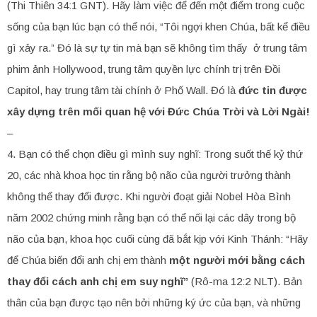
(Thi Thiên 34:1 GNT). Hãy làm việc để đến một điểm trong cuộc
sống của bạn lúc bạn có thể nói, “Tôi ngợi khen Chúa, bất kể điều
gì xảy ra.” Đó là sự tự tin mà bạn sẽ không tìm thấy ở trung tâm
phim ảnh Hollywood, trung tâm quyền lực chính trị trên Đồi
Capitol, hay trung tâm tài chính ở Phố Wall. Đó là
đức tin được
xây dựng trên mối quan hệ với Đức Chúa Trời và Lời Ngài!
–
4. Bạn có thể chọn điều gì mình suy nghĩ: Trong suốt thế kỷ thứ
20, các nhà khoa học tin rằng bộ não của người trưởng thành
không thể thay đổi được. Khi người đoạt giải Nobel Hòa Bình
năm 2002 chứng minh rằng bạn có thể nối lại các dây trong bộ
não của bạn, khoa học cuối cùng đã bắt kịp với Kinh Thánh: “Hãy
để Chúa biến đổi anh chị em thành
một người mới bằng cách
thay đổi cách anh chị em suy nghĩ”
(Rô-ma 12:2 NLT). Bản
thân của bạn được tạo nên bởi những ký ức của bạn, và những