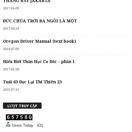
THÁNG BẢY JAKARTA
2017-01-09
ĐỨC CHÚA TRỜI BA NGÔI LÀ MỘT
2017-09-19
Oregon Driver Manual (text book)
2019-07-09
Hiểu Biết Thần Học Cơ Đốc – phần 1
2017-03-28
Tuổi 63 Đọc Lại Thi Thiên 23
2021-07-13
LƯỢT TRUY CẬP
Users Today : 431