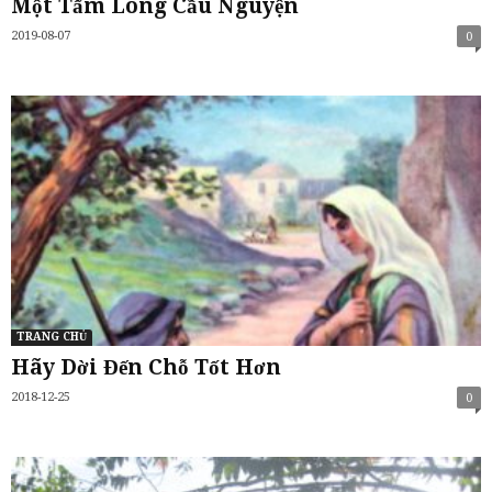
Một Tấm Lòng Cầu Nguyện
2019-08-07
0
TRANG CHỦ
Hãy Dời Đến Chỗ Tốt Hơn
2018-12-25
0