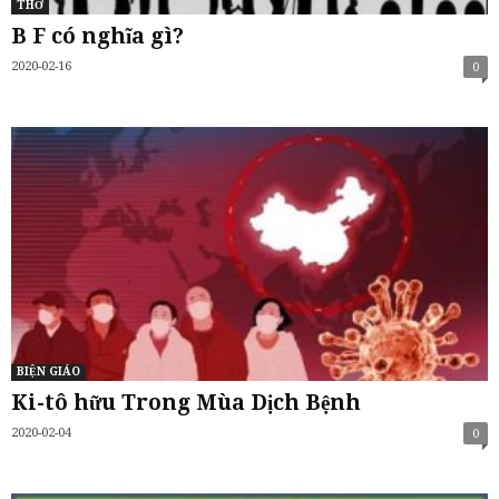
THƠ
B F có nghĩa gì?
2020-02-16
0
BIỆN GIÁO
Ki-tô hữu Trong Mùa Dịch Bệnh
2020-02-04
0