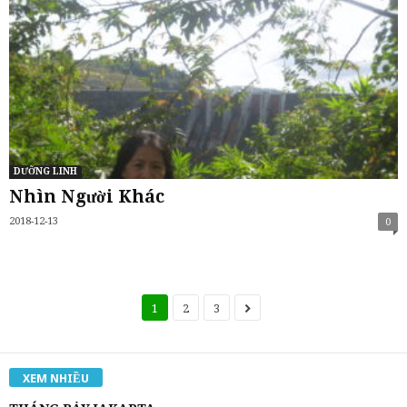
DƯỠNG LINH
Nhìn Người Khác
2018-12-13
0
1
2
3
XEM NHIỀU