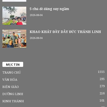
5 chủ đề đáng suy ngẫm
2026-08-04
KHAO KHÁT ĐẦY DẪY ĐỨC THÁNH LINH
2026-08-04
MỤC TIN
1555
TRANG CHỦ
295
VĂN HÓA
279
BIỆN GIÁO
216
DƯỠNG LINH
101
KINH THÁNH