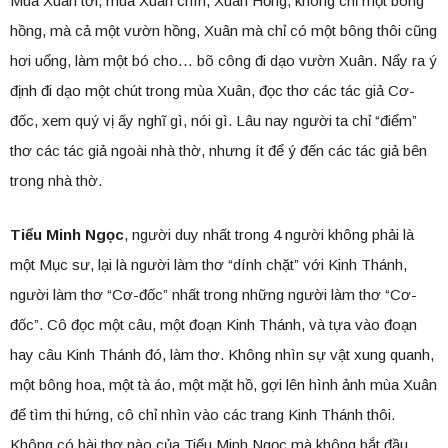
Mùa Xuân tới, mùa Xuân chín, Xuân Hồng, không chỉ một bông
hồng, mà cả một vườn hồng, Xuân mà chỉ có một bông thôi cũng
hơi uổng, làm một bó cho… bõ công đi dạo vườn Xuân. Nẩy ra ý
định đi dạo một chút trong mùa Xuân, đọc thơ các tác giả Cơ-
đốc, xem quý vị ấy nghĩ gì, nói gì. Lâu nay người ta chỉ “điểm”
thơ các tác giả ngoài nhà thờ, nhưng ít để ý đến các tác giả bên
trong nhà thờ.
Tiểu Minh Ngọc
, người duy nhất trong 4 người không phải là
một Mục sư, lại là người làm thơ “dính chặt” với Kinh Thánh,
người làm thơ “Cơ-đốc” nhất trong những người làm thơ “Cơ-
đốc”. Cô đọc một câu, một đoạn Kinh Thánh, và tựa vào đoạn
hay câu Kinh Thánh đó, làm thơ. Không nhìn sự vật xung quanh,
một bông hoa, một tà áo, một mặt hồ, gợi lên hình ảnh mùa Xuân
để tìm thi hứng, cô chỉ nhìn vào các trang Kinh Thánh thôi.
Không có bài thơ nào của Tiểu Minh Ngọc mà không bắt đầu