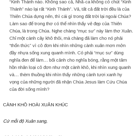
“Kinh Thánh nào. Không sao cả, Nhã-ca không có chút “Kinh
Thánh” nào lại rất “Kinh Thánh”. Vả, tất cả đất trời đều là của
Thiên Chúa dựng nên, thì cái gì trong đất trời lại ngoài Chúa?
Làm sao để trong thơ có thể nhìn thấy vẻ đẹp của Thiên
Chúa, là trong Chúa. Nghe chàng “mục sư” này làm thơ Xuân.
Chỉ một cành cây khô thôi, mà chàng đã làm cho nó phải
“thổn thức” vì cô đơn khi nhìn những cành xuân mơn mởn
đầy nhựa sống xung quanh mình. Có phải “mục sư” dùng
nghĩa đen để làm… bối cảnh cho nghĩa bóng, rằng một tâm
hồn nhân loại cô đơn như một cành khô, khi nhìn xung quanh
và… thèm thuồng khi nhìn thấy những cành tươi xanh hy
vọng của những người đã nhận Chúa Jesus làm Cứu Chúa
của đời sống mình?
CÀNH KHÔ HOÀI XUÂN KHÚC
Cứ mỗi độ Xuân sang,