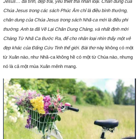
Jesus… đa tình, đẹp trai, yêu thiết tha nhân loại. Chân dung của
Chúa Jesus trong các sách Phúc Âm chỉ là điều bình thường,
chân dung của Chúa Jesus trong sách Nhã-ca mới là điều phi
thường. Anh ta đã Vẽ Lại Chân Dung Chàng, và nhất định mời
Chàng Từ Nhã Ca Bước Ra, để cho nhân loại nhìn thấy một vẻ
đẹp khác của Đấng Cứu Tinh thế giới. Bài thơ
này không có một
từ Xuân nào, như Nhã-ca không hề có một từ Chúa nào, nhưng
nó là cả một mùa Xuân mênh mang.