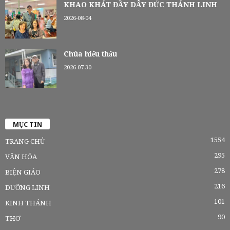
KHAO KHÁT ĐẦY DẪY ĐỨC THÁNH LINH
2026-08-04
Chúa hiểu thấu
2026-07-30
MỤC TIN
1554
TRANG CHỦ
295
VĂN HÓA
278
BIỆN GIÁO
216
DƯỠNG LINH
101
KINH THÁNH
90
THƠ