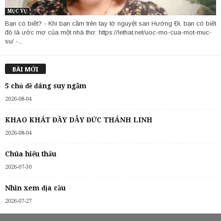
MỤC VỤ
Bạn có biết? - Khi bạn cầm trên tay tờ nguyệt san Hướng Đi, bạn có biết
đó là ước mơ của một nhà thơ: https://lethat.net/uoc-mo-cua-mot-muc-
su/ -...
BÀI MỚI
5 chủ đề đáng suy ngẫm
2026-08-04
KHAO KHÁT ĐẦY DẪY ĐỨC THÁNH LINH
2026-08-04
Chúa hiểu thấu
2026-07-30
Nhìn xem địa cầu
2026-07-27