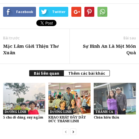
Facebook
Twitter
Bài trước
Bài sau
Mặc Lâm Giới Thiệu Thơ
Sự Bình An Là Một Món
Xuân
Quà
Bài liên quan
Thêm các bài khác
DƯỠNG LINH
DƯỠNG LINH
THÁNH CA
5 chủ đề đáng suy ngẫm
KHAO KHÁT ĐẦY DẪY
Chúa hiểu thấu
ĐỨC THÁNH LINH