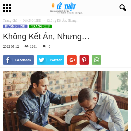
Trang Chủ
DƯỠNG LINH
Không Kết Án, Nhưng…
DƯỠNG LINH
TRANG CHỦ
Không Kết Án, Nhưng…
2022-05-12
1261
0
Facebook
Twitter