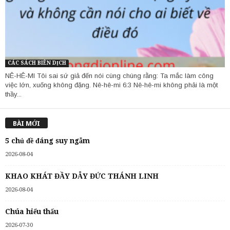
CÁC SÁCH BIÊN DỊCH
NÊ-HÊ-MI Tôi sai sứ giả đến nói cùng chúng rằng: Ta mắc làm công
việc lớn, xuống không đặng. Nê-hê-mi 6:3 Nê-hê-mi không phải là một
thầy...
BÀI MỚI
5 chủ đề đáng suy ngẫm
2026-08-04
KHAO KHÁT ĐẦY DẪY ĐỨC THÁNH LINH
2026-08-04
Chúa hiểu thấu
2026-07-30