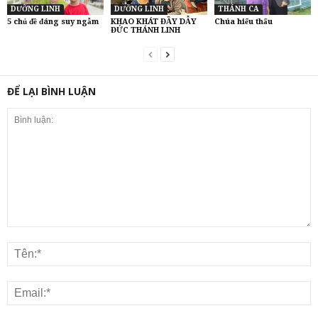
DƯỠNG LINH
DƯỠNG LINH
THÁNH CA
5 chủ đề đáng suy ngẫm
KHAO KHÁT ĐẦY DẪY
Chúa hiểu thấu
ĐỨC THÁNH LINH
ĐỂ LẠI BÌNH LUẬN