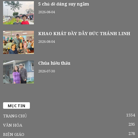
5 chủ đề đáng suy ngẫm
2026-08-04
KHAO KHÁT ĐẦY DẪY ĐỨC THÁNH LINH
2026-08-04
Chúa hiểu thấu
2026-07-30
MỤC TIN
1554
TRANG CHỦ
295
VĂN HÓA
278
BIỆN GIÁO