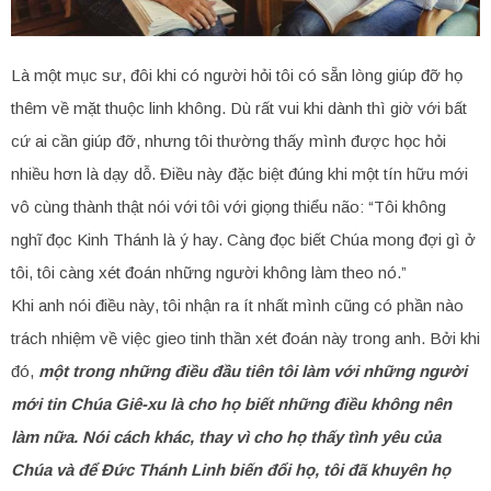
Là một mục sư, đôi khi có người hỏi tôi có sẵn lòng giúp đỡ họ
thêm về mặt thuộc linh không. Dù rất vui khi dành thì giờ với bất
cứ ai cần giúp đỡ, nhưng tôi thường thấy mình được học hỏi
nhiều hơn là dạy dỗ. Điều này đặc biệt đúng khi một tín hữu mới
vô cùng thành thật nói với tôi với giọng thiểu não: “Tôi không
nghĩ đọc Kinh Thánh là ý hay. Càng đọc biết Chúa mong đợi gì ở
tôi, tôi càng xét đoán những người không làm theo nó.”
Khi anh nói điều này, tôi nhận ra ít nhất mình cũng có phần nào
trách nhiệm về việc gieo tinh thần xét đoán này trong anh. Bởi khi
đó,
một trong những điều đầu tiên tôi làm với những người
mới tin Chúa Giê-xu là cho họ biết những điều không nên
làm nữa. Nói cách khác, thay vì cho họ thấy tình yêu của
Chúa và để Đức Thánh Linh biến đổi họ, tôi đã khuyên họ