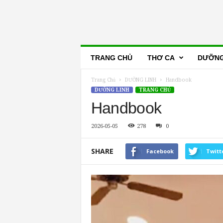
Lẽ
TRANG CHỦ
THƠ CA
DƯỠNG
Thật
Trang Chủ
DƯỠNG LINH
Handbook
DƯỠNG LINH
TRANG CHỦ
Handbook
2026-05-05
278
0
SHARE
Facebook
Twitt