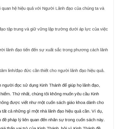
quan hệ hiệu quả với Người Lãnh đạo của chúng ta và
h đạo tập trung và giữ vững lập trường dưới áp lực của việc
i lãnh đạo tiến đến sự xuất sắc trong phương cách lãnh
tâm linh/đạo đức cần thiết cho người lãnh đạo hiệu quả.
n người đọc sử dụng Kinh Thánh để giúp họ lãnh đạo,
y hiểm. Thứ nhất, chúng tôi không muốn yêu cầu Kinh
không được viết như một cuốn sách giáo khoa dành cho
 tất cả những gì một nhà lãnh đạo hiệu quả cần. Ví dụ,
 đề pháp lý liên quan đến nhân sự trong cuốn sách này.
á thấp vai trò của Kinh Thánh, bởi vì Kinh Thánh đề