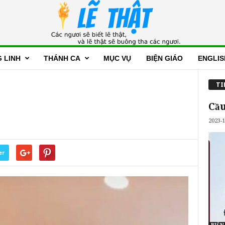
 LINH
THÁNH CA
MỤC VỤ
BIỆN GIÁO
ENGLIS
TI
Cầu
2023-1
er