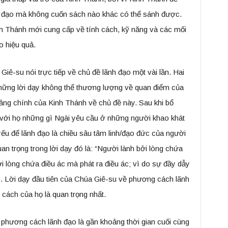
nh đạo mà không cuốn sách nào khác có thể sánh được.
h Thánh mới cung cấp về tính cách, kỹ năng và các mối
o hiệu quả.
iê-su nói trực tiếp về chủ đề lãnh đạo một vài lần. Hai
hững lời dạy không thể thương lượng về quan điểm của
tảng chính của Kinh Thánh về chủ đề này. Sau khi bổ
với họ những gì Ngài yêu cầu ở những người khao khát
yếu để lãnh đạo là chiều sâu tâm linh/đạo đức của người
an trọng trong lời dạy đó là: “Người lành bởi lòng chứa
bởi lòng chứa điều ác mà phát ra điều ác; vì do sự đầy dẫy
). Lời dạy đầu tiên của Chúa Giê-su về phương cách lãnh
ách của họ là quan trọng nhất.
ề phương cách lãnh đạo là gần khoảng thời gian cuối cùng