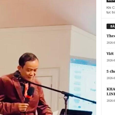
BIỆN
Khi C
tục b
BÀ
The
2026-0
Viết
2026-0
5 ch
2026-0
KHA
LIN
2026-0