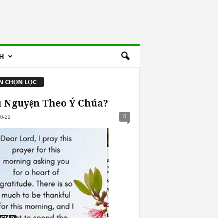
H
N CHỌN LỌC
 Nguyện Theo Ý Chúa?
0
0-22