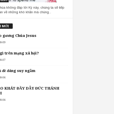
 GIÁO
húa không đáp lời Kỳ này, chúng ta sẽ tiếp
àn về những khó khăn mà chúng...
I MỚI
o gương Chúa Jesus
8-09
 gì trên mạng xã hội?
8-07
ủ đề đáng suy ngẫm
8-04
O KHÁT ĐẦY DẪY ĐỨC THÁNH
H
8-04