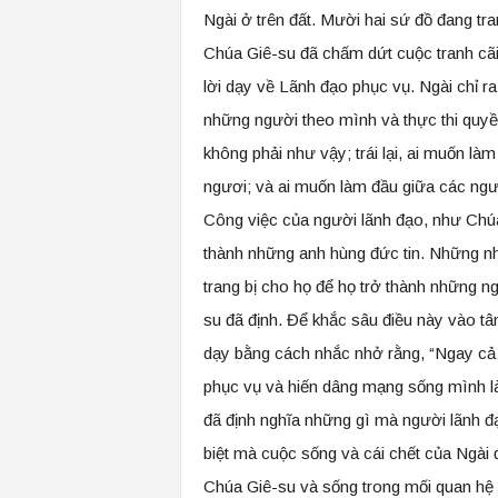
Ngài ở trên đất. Mười hai sứ đồ đang tra
Chúa Giê-su đã chấm dứt cuộc tranh cãi c
lời dạy về Lãnh đạo phục vụ. Ngài chỉ ra
những người theo mình và thực thi quyền
không phải như vậy; trái lại, ai muốn là
ngươi; và ai muốn làm đầu giữa các ngươ
Công việc của người lãnh đạo, như Chúa
thành những anh hùng đức tin. Những n
trang bị cho họ để họ trở thành những 
su đã định. Để khắc sâu điều này vào tâ
dạy bằng cách nhắc nhở rằng, “Ngay c
phục vụ và hiến dâng mạng sống mình là
đã định nghĩa những gì mà người lãnh 
biệt mà cuộc sống và cái chết của Ngài 
Chúa Giê-su và sống trong mối quan hệ 