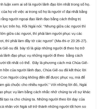
nh luận xem ai sẽ là người lãnh đạo lớn nhất trong số họ.
ủa họ về việc ai trong số họ là người vĩ đại nhất bằng
 rằng người ngoại đạo lãnh đạo bằng cách thống trị
 lực trên họ. Rồi Ngài nói: “Nhưng giữa các ngươi thì
m lớn giữa các ngươi, thì phải làm người phục vụ các
i, thì phải làm đầy tớ các ngươi” (Ma-thi-ơ 23:26-27).
 Giê-su đã bày tỏ là giúp những người đi theo họ trở
hà lãnh đạo phục vụ những người đi theo bằng cách
người tốt nhất có thể. Đây là phương cách mà Chúa Giê-
m hồn của người lãnh đạo, Chúa Giê-su đã kết thúc lời
ả Con Người cũng không đến để được phục vụ, mà để
m giá chuộc cho nhiều người.” Với những lời đó, Ngài
đạo phục vụ làm bằng cách nhắc nhở chúng ta về sự khác
đã tạo ra cho chúng ta. Những người theo lời dạy của
cá nhân với Ngài sẽ trở thành những người tốt hơn so