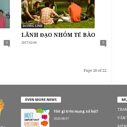
DƯỠNG LINH
LÃNH ĐẠO NHÓM TẾ BÀO
0
2017-02-06
0
Page 20 of 22
EVEN MORE NEWS
MỤ
TRAN
Viết gì trên mạng xã hội?
VĂN
2026-08-07
BIỆN