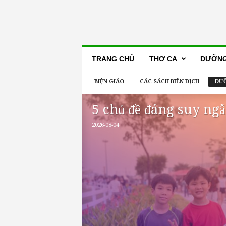
Lẽ
TRANG CHỦ
THƠ CA
DƯỠNG
Thật
BIỆN GIÁO
CÁC SÁCH BIÊN DỊCH
DƯỠ
5 chủ đề đáng suy ng
2026-08-04