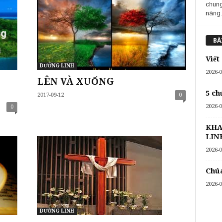
chun
nàng
BÀ
Viết
DƯỠNG LINH
2026-0
LÊN VÀ XUỐNG
5 ch
2017-09-12
0
2026-0
0
KHA
LIN
2026-0
Chúa
2026-0
DƯỠNG LINH