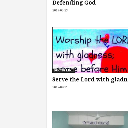
Defending God
2017-05-23
DƯỠNG LINH
Serve the Lord with gladn
2017-02-11