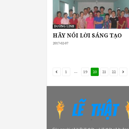
DƯỠNG LINH
HÃY NÓI LỜI SÁNG TẠO
2017-02-07
...
1
19
20
21
22