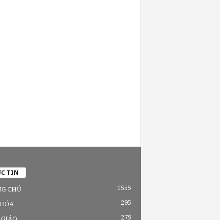
C TIN
1555
G CHỦ
295
 HÓA
279
 GIÁO