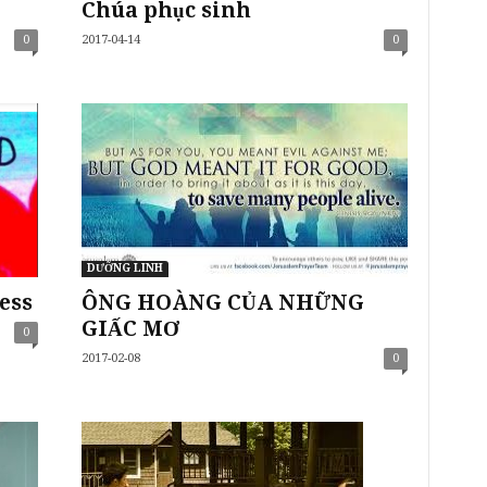
Chúa phục sinh
0
2017-04-14
0
DƯỠNG LINH
ess
ÔNG HOÀNG CỦA NHỮNG
GIẤC MƠ
0
2017-02-08
0