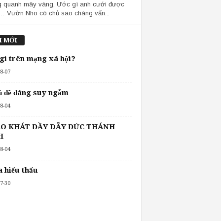
g quanh mây vàng, Ước gì anh cưới được
… Vườn Nho có chủ sao chàng vấn...
I MỚI
 gì trên mạng xã hội?
8-07
ủ đề đáng suy ngẫm
8-04
O KHÁT ĐẦY DẪY ĐỨC THÁNH
H
8-04
 hiểu thấu
7-30