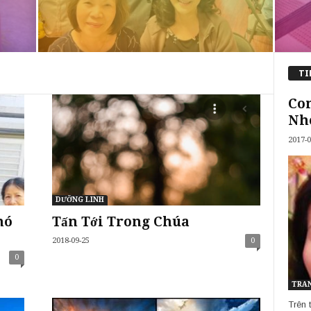
TI
Con
Nh
2017-0
DƯỠNG LINH
hó
Tấn Tới Trong Chúa
2018-09-25
0
0
TRAN
Trên 