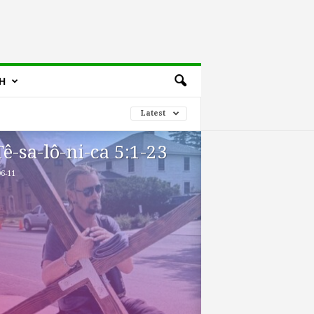
H
Latest
Tê-sa-lô-ni-ca 5:1-23
6-11