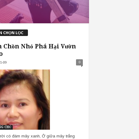
N CHỌN LỌC
 Chồn Nhỏ Phá Hại Vườn
o
0
1-09
G CHỦ
trời có đám mây xanh, Ở giữa mây trắng