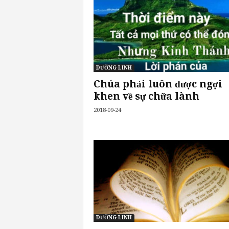
DƯỠNG LINH
Chúa phải luôn được ngợi
khen về sự chữa lành
2018-09-24
DƯỠNG LINH