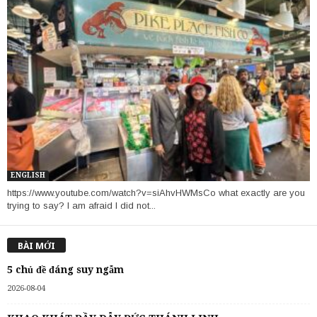
ENGLISH
https://www.youtube.com/watch?v=siAhvHWMsCo what exactly are you
trying to say? I am afraid I did not...
BÀI MỚI
5 chủ đề đáng suy ngẫm
2026-08-04