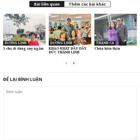
Bài liên quan
Thêm các bài khác
DƯỠNG LINH
DƯỠNG LINH
THÁNH CA
5 chủ đề đáng suy ngẫm
KHAO KHÁT ĐẦY DẪY
Chúa hiểu thấu
ĐỨC THÁNH LINH
ĐỂ LẠI BÌNH LUẬN