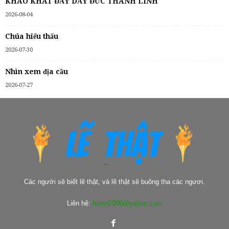
KHAO KHÁT ĐẦY DẪY ĐỨC THÁNH LINH
2026-08-04
Chúa hiểu thấu
2026-07-30
Nhìn xem địa cầu
2026-07-27
Các người sẽ biết lẽ thật, và lẽ thật sẽ buông tha các ngươi.
Liên hệ:
honvi2000@yahoo.com