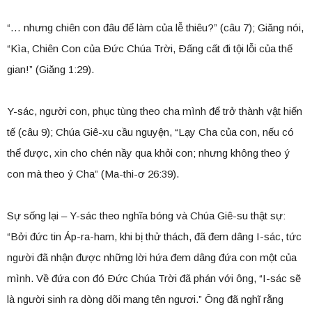
“… nhưng chiên con đâu để làm của lễ thiêu?” (câu 7); Giăng nói,
“Kìa, Chiên Con của Ðức Chúa Trời, Ðấng cất đi tội lỗi của thế
gian!” (Giăng 1:29).
Y-sác, người con, phục tùng theo cha mình để trở thành vật hiến
tế (câu 9); Chúa Giê-xu cầu nguyện, “Lạy Cha của con, nếu có
thể được, xin cho chén nầy qua khỏi con; nhưng không theo ý
con mà theo ý Cha” (Ma-thi-ơ 26:39).
Sự sống lại – Y-sác theo nghĩa bóng và Chúa Giê-su thật sự:
“Bởi đức tin Áp-ra-ham, khi bị thử thách, đã đem dâng I-sác, tức
người đã nhận được những lời hứa đem dâng đứa con một của
mình. Về đứa con đó Ðức Chúa Trời đã phán với ông, “I-sác sẽ
là người sinh ra dòng dõi mang tên ngươi.” Ông đã nghĩ rằng