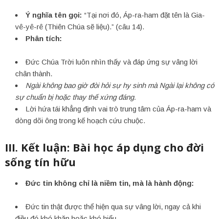
Ý nghĩa tên gọi:
“Tại nơi đó, Áp-ra-ham đặt tên là Gia-
vê-yê-rê (Thiên Chúa sẽ liệu).” (câu 14).
Phân tích:
Đức Chúa Trời luôn nhìn thấy và đáp ứng sự vâng lời
chân thành.
Ngài không bao giờ đòi hỏi sự hy sinh mà Ngài lại không có
sự chuẩn bị hoặc thay thế xứng đáng.
Lời hứa tái khẳng định vai trò trung tâm của Áp-ra-ham và
dòng dõi ông trong kế hoạch cứu chuộc.
III. Kết luận: Bài học áp dụng cho đời
sống tín hữu
Đức tin không chỉ là niềm tin, mà là hành động:
Đức tin thật được thể hiện qua sự vâng lời, ngay cả khi
điều đó khó khăn hoặc khó hiểu.