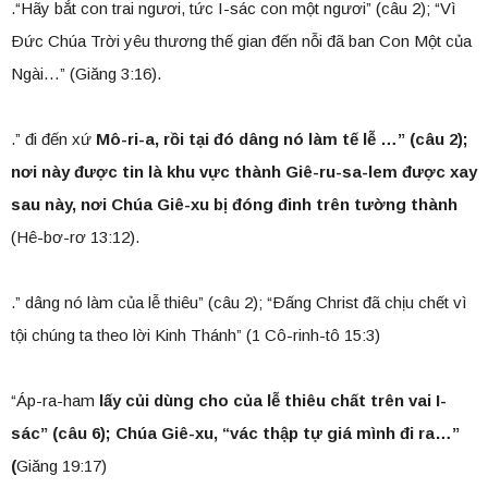
.“Hãy bắt con trai ngươi, tức I-sác con một ngươi” (câu 2); “Vì
Ðức Chúa Trời yêu thương thế gian đến nỗi đã ban Con Một của
Ngài…” (Giăng 3:16).
.” đi đến xứ
Mô-ri-a, rồi tại đó dâng nó làm tế lễ …” (câu 2);
nơi này được tin là khu vực thành Giê-ru-sa-lem được xay
sau này, nơi Chúa Giê-xu bị đóng đinh trên tường thành
(Hê-bơ-rơ 13:12).
.” dâng nó làm của lễ thiêu” (câu 2); “Ðấng Christ đã chịu chết vì
tội chúng ta theo lời Kinh Thánh” (1 Cô-rinh-tô 15:3)
“Áp-ra-ham
lấy củi dùng cho của lễ thiêu chất trên vai I-
sác” (câu 6); Chúa Giê-xu, “vác thập tự giá mình đi ra…”
(
Giăng 19:17)