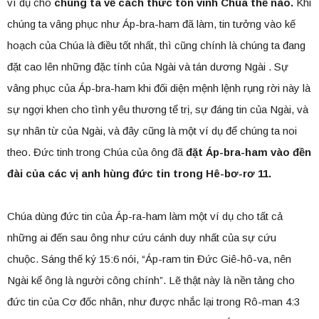
ví dụ cho
chúng ta về cách thức tôn vinh Chúa thế nào.
Khi
chúng ta vâng phục như Áp-bra-ham đã làm, tin tưởng vào kế
hoạch của Chúa là điều tốt nhất, thì cũng chính là chúng ta đang
đặt cao lên những đặc tính của Ngài và tán dương Ngài . Sự
vâng phục của Áp-bra-ham khi đối diện mệnh lệnh rụng rời này là
sự ngợi khen cho tình yêu thương tể trị, sự đáng tin của Ngài, và
sự nhân từ của Ngài, và đây cũng là một ví dụ để chúng ta noi
theo. Đức tinh trong Chúa của ông đã
đặt Áp-bra-ham vào đền
đài của các vị anh hùng đức tin trong Hê-bơ-rơ 11.
Chúa dùng đức tin của Áp-ra-ham làm một ví dụ cho tất cả
những ai đến sau ông như cứu cánh duy nhất của sự cứu
chuộc. Sáng thế ký 15:6 nói, “Áp-ram tin Đức Giê-hô-va, nên
Ngài kể ông là người công chính”. Lẽ thật này là nền tảng cho
đức tin của Cơ đốc nhân, như được nhắc lại trong Rô-man 4:3