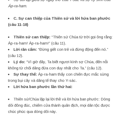
Áp-ra-ham
.
C.
Sự can thiệp của Thiên sứ và lời hứa ban phước
(câu 11-18)
Thiên sứ can thiệp:
“Thiên sứ Chúa từ trời gọi ông rằng:
Áp-ra-ham! Áp-ra-ham!” (câu 11).
Lời răn cấm:
“Đừng giết con trẻ và đừng động đến nó.”
(câu 12).
Lý do:
“Vì giờ đây, Ta biết ngươi kính sợ Chúa, đến nỗi
không từ chối dâng đứa con duy nhất cho Ta.” (câu 12).
Sự thay thế:
Áp-ra-ham thấy con chiên đực mắc sừng
trong bụi cây và dâng tế thay cho Y-sác.
Lời hứa ban phước lần thứ hai:
Thiên sứ/Chúa lặp lại lời thề và lời hứa ban phước: Dòng
dõi đông đúc, chiếm cửa thành quân địch, mọi dân tộc được
chúc phúc qua dòng dõi này.