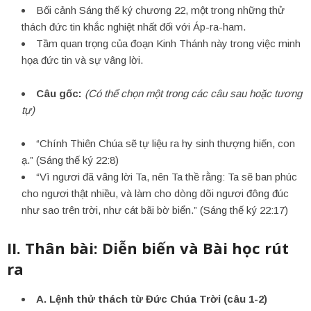
Bối cảnh Sáng thế ký chương 22, một trong những thử
thách đức tin khắc nghiệt nhất đối với Áp-ra-ham.
Tầm quan trọng của đoạn Kinh Thánh này trong việc minh
họa đức tin và sự vâng lời.
Câu gốc:
(Có thể chọn một trong các câu sau hoặc tương
tự)
“Chính Thiên Chúa sẽ tự liệu ra hy sinh thượng hiến, con
ạ.” (Sáng thế ký 22:8)
“Vì ngươi đã vâng lời Ta, nên Ta thề rằng: Ta sẽ ban phúc
cho ngươi thật nhiều, và làm cho dòng dõi ngươi đông đúc
như sao trên trời, như cát bãi bờ biển.” (Sáng thế ký 22:17)
II. Thân bài: Diễn biến và Bài học rút
ra
A.
Lệnh thử thách từ Đức Chúa Trời (câu 1-2)