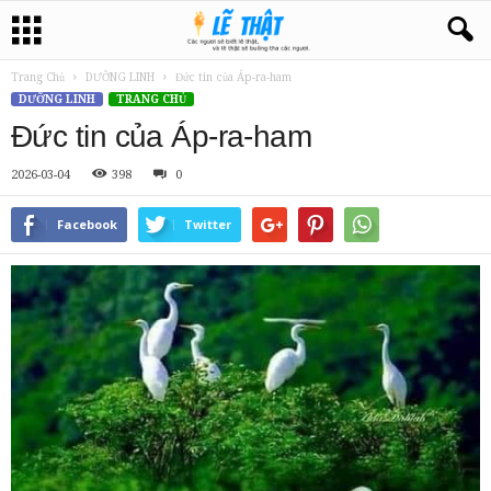
Trang Chủ
DƯỠNG LINH
Đức tin của Áp-ra-ham
DƯỠNG LINH
TRANG CHỦ
Đức tin của Áp-ra-ham
2026-03-04
398
0
Facebook
Twitter