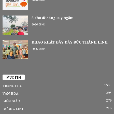
2026-08-07
5 chủ đề đáng suy ngẫm
2026-08-04
KHAO KHÁT ĐẦY DẪY ĐỨC THÁNH LINH
2026-08-04
MỤC TIN
1555
TRANG CHỦ
295
VĂN HÓA
279
BIỆN GIÁO
216
DƯỠNG LINH