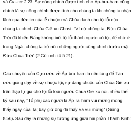
và Gia-cơ 2:23. Sự công chính được tính cho Áp-bra-ham cũng
chính là sự công chính được tính cho chúng ta khi chúng ta nhận
lãnh qua đức tin của lễ chuộc mà Chúa dành cho tội lỗi của
chúng ta-chính Chúa Giê-xu Christ. “Vì cớ chúng ta, Ðức Chúa
Trời đã khiến Ðấng không biết tội lỗi thành người có tội, để nhờ ở
trong Ngài, chúng ta trở nên những người công chính trước mặt
Ðức Chúa Trời” (2 Cô-rinh-tô 5:21).
Câu chuyện của Cựu ước về Áp-bra-ham là nền tảng để Tân
ước giảng dạy về sự chuộc tội, sự dâng chuộc của Chúa Giê-xu
trên thập tự giá cho tội lỗi loài người. Chúa Giê-xu nói, nhiều thế
kỷ sau này, “Tổ phụ các ngươi là Áp-ra-ham vui mừng mong
thấy ngày của Ta; bây giờ ông đã thấy và vui mừng” (Giăng
8:56). Sau đây là những sự tương ứng giữa hai phần Thánh Kinh: