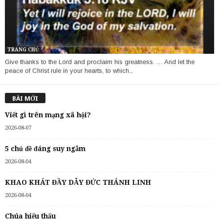
TRANG CHỦ
Give thanks to the Lord and proclaim his greatness. … And let the
peace of Christ rule in your hearts, to which...
BÀI MỚI
Viết gì trên mạng xã hội?
2026-08-07
5 chủ đề đáng suy ngẫm
2026-08-04
KHAO KHÁT ĐẦY DẪY ĐỨC THÁNH LINH
2026-08-04
Chúa hiểu thấu