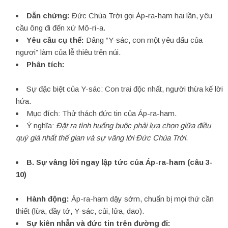
Dẫn chứng:
Đức Chúa Trời gọi Áp-ra-ham hai lần, yêu
cầu ông đi đến xứ Mô-ri-a.
Yêu cầu cụ thể:
Dâng “Y-sác, con một yêu dấu của
ngươi” làm của lễ thiêu trên núi.
Phân tích:
Sự đặc biệt của Y-sác: Con trai độc nhất, người thừa kế lời
hứa.
Mục đích: Thử thách đức tin của Áp-ra-ham.
Ý nghĩa:
Đặt ra tình huống buộc phải lựa chọn giữa điều
quý giá nhất thế gian và sự vâng lời Đức Chúa Trời
.
B.
Sự vâng lời ngay lập tức của Áp-ra-ham (câu 3-
10)
Hành động:
Áp-ra-ham dậy sớm, chuẩn bị mọi thứ cần
thiết (lừa, đầy tớ, Y-sác, củi, lửa, dao).
Sự kiên nhẫn và đức tin trên đường đi: