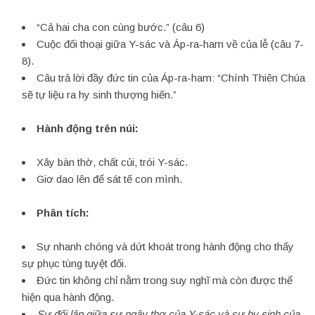
“Cả hai cha con cùng bước.” (câu 6)
Cuộc đối thoại giữa Y-sác và Áp-ra-ham về của lễ (câu 7-
8).
Câu trả lời đầy đức tin của Áp-ra-ham: “Chính Thiên Chúa
sẽ tự liệu ra hy sinh thượng hiến.”
Hành động trên núi:
Xây bàn thờ, chất củi, trói Y-sác.
Giơ dao lên để sát tế con mình.
Phân tích:
Sự nhanh chóng và dứt khoát trong hành động cho thấy
sự phục tùng tuyệt đối.
Đức tin không chỉ nằm trong suy nghĩ mà còn được thể
hiện qua hành động.
Sự đối lập giữa sự ngây thơ của Y-sác và sự hy sinh của