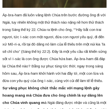
Áp-bra-ham đã luôn vâng lệnh Chúa trên bước đường ông đi với
Ngài, tuy nhiên không một thử thách nào nặng nề hơn thử thách
trong Sáng thế ký 22. Chúa ra lệnh cho ông, ““Hãy bắt con trai
ngươi, tức I-sác con một ngươi, đứa con ngươi yêu quý, đi đến
xứ Mô-ri-a, rồi tại đó dâng nó làm của lễ thiêu trên một núi kia Ta
sẽ chỉ cho” (Sáng thế ký 22:2). Đây là một yêu cầu rất khiến sửng
sốt vì I-sác là con ông được Chúa hứa ban. Áp-bra-ham đã đáp
lại Chúa thê nào? Bằng sự phục tùng tức thời; ngay trong sáng
hôm sau, Áp-bra-ham khởi hành với hai đầy tớ, một con lừa và
đứa con yêu quý của ông I-sác, cùng với củi để làm tế lễ thiêu.
Sự vâng phục không chút thắc mắc với mạng lệnh gây
hoang mang mà Chúa đưa cho ông chính là sự dâng lên
cho Chúa vinh quang m
à Ngài đáng được nhận và cũng là một