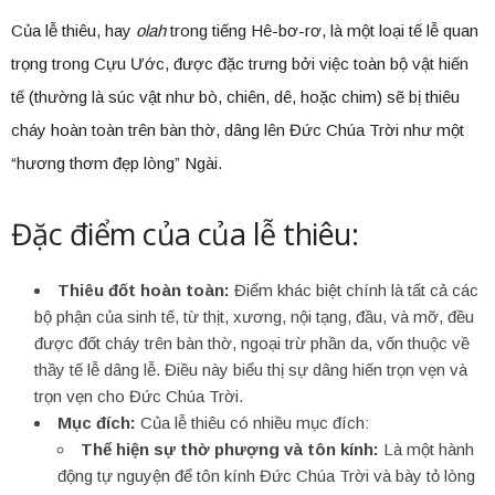
Của lễ thiêu, hay
olah
trong tiếng Hê-bơ-rơ, là một loại tế lễ quan
trọng trong Cựu Ước, được đặc trưng bởi việc toàn bộ vật hiến
tế (thường là súc vật như bò, chiên, dê, hoặc chim) sẽ bị thiêu
cháy hoàn toàn trên bàn thờ, dâng lên Đức Chúa Trời như một
“hương thơm đẹp lòng” Ngài.
Đặc điểm của của lễ thiêu:
Thiêu đốt hoàn toàn:
Điểm khác biệt chính là tất cả các
bộ phận của sinh tế, từ thịt, xương, nội tạng, đầu, và mỡ, đều
được đốt cháy trên bàn thờ, ngoại trừ phần da, vốn thuộc về
thầy tế lễ dâng lễ. Điều này biểu thị sự dâng hiến trọn vẹn và
trọn vẹn cho Đức Chúa Trời.
Mục đích:
Của lễ thiêu có nhiều mục đích:
Thể hiện sự thờ phượng và tôn kính:
Là một hành
động tự nguyện để tôn kính Đức Chúa Trời và bày tỏ lòng