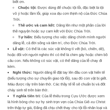
biết ơn.
Chuộc tội:
Được dùng để chuộc tội lỗi, đặc biệt là tội
vô ý hoặc lầm lỗi, giúp xoa dịu cơn thịnh nộ của Đức Chúa
Trời.
Thề ước và cam kết:
Dâng lên như một phần của lời
thề nguyện hoặc sự cam kết với Đức Chúa Trời.
Tự hiến:
Biểu tượng cho việc dâng chính mình người
dâng lễ, cả đời sống và tâm trí, cho Đức Chúa Trời.
Lễ vật:
Có thể là các súc vật không tì vết (bò, chiên, dê),
hoặc đối với người nghèo thì có thể là chim gáy hoặc chim bồ
câu con. Nếu không có súc vật, có thể dâng của lễ chay đi
kèm.
Nghi thức:
Người dâng lễ đặt tay lên đầu con vật hiến tế
(biểu tượng cho sự chuyển giao tội lỗi), sau đó con vật bị giết.
Máu được rảy trên bàn thờ. Các thầy tế lễ sẽ chuẩn bị và đốt
cháy sinh tế trên bàn thờ.
Ý nghĩa tiên tri:
Của lễ thiêu trong Cựu Ước được xem
là hình bóng cho sự hy sinh trọn vẹn của Chúa Giê-xu Christ
trên thập tự giá, Đấng đã chịu chết thay cho tội lỗi nhân loại và